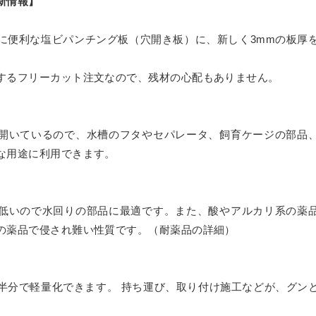
新情報】
ダー
板
»
ブロックセット（透明）
ーダー
グレア） フリーカット
セミオーダー
に便利な塩ビパンチング板（穴開き板）に、新しく3mmの板厚
ミオーダー
ーカット
ー
»
ズ
カット
するフリーカット注文なので、残材の心配もありません。
ル セミオーダー
»
両面耐候処理 ポリカ板）フリーカット
ー 正方形厚板
ダード
）板 フリーカット
（カット・彫刻）サービス
サイズ
ード スタンド専用
射出成形品
ス額
»
開いているので、水槽のフタやセパレータ、飼育ケージの部品
ダード セミオーダー
ミオーダー
な用途に利用できます。
両面耐候処理 ポリカ板）規格サイズ
ード 壁掛け専用
 フリーブロー成型品
トタイプ
マジックミラー）板 フリーカット
»
ダー
セミオーダー
ード スタンド壁掛け共用
セミオーダー
低いので水回りの部品に最適です。また、酸やアルカリ系の薬
トタイプ セミオーダー
タイプ
UVカット）板
セミオーダー
ミオーダー
の薬品で侵され難い性質です。（耐薬品の詳細）
»
ミオーダー
ード セミオーダー
ステン蝶番タイプ
ート・ピクチャーレール用
タイプ セミオーダー
耐擦傷）板 フリーカット
セミオーダー
オーダー
ートパネル セミオーダー
タイプ
ー セミオーダー
»
ト・ピクチャーレール用 セミオーダー
半分で軽量化できます。 持ち運び、取り付け施工などが、グン
ダー
防止） フリーカット
ス セミオーダー
リーカット
タイプ セミオーダー