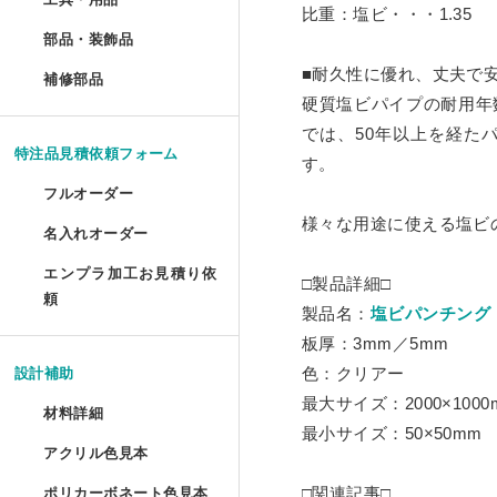
ポスターフレーム プロス
油彩キャンバス立体額 セ
比重：塩ビ・・・1.35
メタルラック棚板シート 
アクリルプリズムシート 
ドロップレット・インセ
部品・装飾品
»
ジグソーパズル額 セミオ
円柱アクリルケース セミ
犬トイレ セミオーダー
部品・装飾品
ツインカーボ スタンダー
フォトフレーム テーパー
アクリルフードカバー セ
抽選箱
ポスターフレーム プロス
補修部品
»
油彩キャンバス立体額 か
■耐久性に優れ、丈夫で
アクリルラック
アクリル厚板 フリーカッ
アクリル ラウンド ボウル
補修部品
厚物フレーム セミオーダ
鍵付きアクリルショーケ
犬トイレ コーナータイプ
硬質塩ビパイプの耐用年
ツインカーボ・ポリカツ
フォトフレーム テーパー
アクリルパーテーション
フォトフレームクロック
ポスターフレーム 屋外用
アクリルキャンバスケー
アクリルラック セミオー
では、50年以上を経た
特売 アクリル型模様板
アクリル ラウンド ボウ
LPレコード額
アクリル オープンボック
犬トイレ コーナータイプ
特注品見積依頼フォーム
す。
ポリカーボネート型模様板
マグネットフォトフレー
ビスマスキューブ（アク
ポスターフレーム 屋外用
ディスプレイラック セミ
アクリル端材（薄板・厚
カトリ・スタンド
フルオーダー
LPレコード盤フレーム
ガルウイングケース セミ
バードケージケース
ポリカーボネート型模様
様々な用途に使える塩ビ
フォトフレーム プロスタ
アクリル封入 フルオーダ
名入れオーダー
フォームでのお見積もり依頼
ポスターフレーム スタン
ワゴン
アクリル端材セット（極
アクリル ペントレイ
レコード額シングルサイ
鉄道模型Nゲージ用アクリ
バードケージケース セミ
エンプラ加工お見積り依
レーザー彫刻
ポリカーボネート板端材
□製品詳細□
フォトフレーム テーブル
FAXでのお見積もり依頼
頼
大型ポスターフレームス
ワゴン セミオーダー
キギ
製品名：
塩ビパンチング
フォームでのお見積もり依頼
CDフレーム
アクリルひな壇ディスプ
機械彫刻
バードケージケース 扉付
L判フォトフレーム カラ
板厚：3mm／5mm
透明イーゼル
アクリルキャビネット
ブロックベース
色：クリアー
設計補助
書体彫刻
賞状額 セミオーダー
けんどん式アクリルケース
バードケージケース 扉付
フォトフレーム ソリッド
最大サイズ：2000×1000
材料詳細
かんたん書体彫刻
アレンジシェルフ
キュービック・サークル
最小サイズ：50×50mm
手ぬぐい額
サッカーボールケース
水槽ふた用ポリカーボネ
アクリル色見本
アクリルの特性と種類
フォトフレーム チェキ専
シルク印刷
アクリルテーブル
カップ 'フロート'
□関連記事□
ポリカーボネート色見本