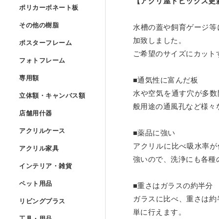
【アクリ屋トピックス更
Lの字曲げ加工 セミオー
ポリカーボネート
ポリカーボネート板
UVプリント用 アクリル
アクリルフランジ セミオ
アクリル低反射板（ノン
アクリルケースUV印刷 
その他の樹脂
»
その他の樹脂
水槽の蓋や飼育ゲージ等
コの字ディスプレイ台 セ
ポリカーボネート板 フリ
アクリルブロック クリア
ポスターフレーム
加致しました。
アクリル実験装置・レン
ポスターフレーム
アクリル精密薄板
ポリスチレン型板 フリー
ご希望のサイズにカット
階段手すりアクリルパネ
フォトフレーム
アイリスポリカシート（
フォトフレーム
アクリルブロック クリア
ポスターフレーム スタン
アクリル集光板
専用額
»
塩ビパンチング（穴開き
専用額
■通気性に富んだ板
アクリル板レーザー加工
ポリカーボネート板 規格
フォトフレーム スタンダ
アクリルドーム（半球） 
立体額・キャンバ
水や空気を通す穴が多数
ポスターフレーム スタン
立体額・キャンバス額
アクリルミラー板
ワーロンパワーマット セ
ユニフォーム額
般用途の通風孔など様々
店舗用什器
»
アイリスポリカシート（
フォトフレーム スタンダ
店舗用什器
アクリルドーム（半球）
ポスターフレーム フロー
アクリル立体額
アクリルハーフミラー（
アクリルケース
PET板加工 セミオーダー
ユニフォーム額 セミオー
アクリルケース
■薬品に強い
ポリカーボネート板加工 
フォトフレーム スタンダ
カタログスタンド
アクリルドーム（半球） 
アクリル家具
»
アクリルに比べ吸水率が
ポスターフレーム フロー
アクリル立体額 ボックス
アクリル家具
アクリル紫外線カット（
PET板 Lの字曲げ加工 
色紙額
アクリル四面体ケース セ
強いので、洗浄にも各種
インテリア・雑貨
ポリカーボネート円板 セ
フォトフレーム スタンダ
カタログケース屋外用 
インテリア・雑貨
アクリル球 クリアー
ポスターフレーム フロ
アクリル立体額 ボックス
アクリル壁面棚
アクリルハードコート（
ペット用品
»
PET板 コの字曲げ加工 
小色紙額
箱型アクリルケース セミ
ペット用品
■重さはガラスの約半分
階段手すりポリカーボネ
フォトフレーム フロート
説教台
レコードプレーヤーカバ
アクリル大型円柱
リビングプラス
ポスターフレーム フロー
ガラスに比べ、重さは約
油彩キャンバス立体額
アクリル壁面棚 セミオー
アクリル制電板（静電気
リビングプラス
ミニ色紙額
けんどん式アクリルケー
犬トイレ
単に行えます。
カーポート屋根修理材 フ
工具・用品
»
フォトフレーム フロート
貴名受（名刺入れ）
キーボードラック
工具・用品