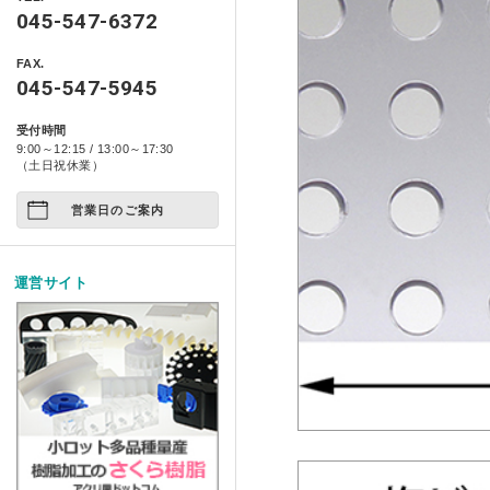
製品情報
自動車用品
045-547-6372
ベース ライトシリーズ
ポスターフレーム・フォトフレ
特定商取引に基づく表記
アクリ日記
ペット関係
FAX.
箱型ケース・コレクションケー
コンポジット ベース シ
045-547-5945
プライバシーポリシー
アクリ屋DIY
アート作品
家具・雑貨
受付時間
イージースツール コンプ
製品レポート
9:00～12:15 / 13:00～17:30
店舗展示/装飾/看板
ご注文の方法について
（土日祝休業）
イベント
営業日のご案内
お支払い方法について
試作/商品/景品
配送・送料について
運営サイト
その他
法人様お取引について
アクリルDIY
納期について
アクリルケース
メールやホームページのエラー
フルオーダー