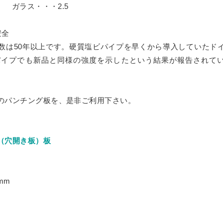
タイル
ミオーダー
 ガラス・・・2.5
セミオーダー
フリーカット
ンスホルダー
ーダー
オーダー
ド 規格サイズ
ドタイプ
ミオーダー
タイル セミオーダー
ぶせ セミオーダー
安全
ト
 スモール
ー
ース セミオーダー
数は50年以上です。硬質塩ビパイプを早くから導入していたド
イン（中空ポリカ板） フリーカット
ドタイプ セミオーダー
・簡易防水
ス フルオーダー
ダー
パイプでも新品と同様の強度を示したという結果が報告されて
ル
ス セミオーダー
 セミオーダー
 規格サイズ
ム
リルキューブ）
・簡易防水 セミオーダー
オーダー
板）
オーダー
板 フリーカット
のパンチング板を、是非ご利用下さい。
イル マグネットタイプ
ー
ダード スタンド専用
厚）
ズ
ルケース セミオーダー
オーダー
（格安小片板）セット
トップ
タンドタイプ
（穴開き板）板
レイ台 セミオーダー
き
ーズフィット
 ひな壇付き セミオーダー
き セミオーダー
タイプ
mm
ート板加工 セミオーダー
用