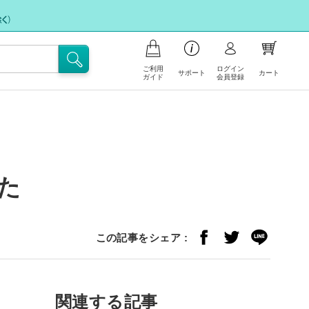
ご利用
ログイン
サポート
カート
ガイド
会員登録
商品の注文について
お支払いについて
お問い合わせ
ポイント会員について
フリー注文
配送・送料について
た
FAX注文に関するご案内
注文の内容の変更、返品・交換につ
注文キャンセル依頼
いて
この記事をシェア :
不良/破損/製品違いの交換・不足部
サイトの使い方
品ご請求のお申込み
関連する記事