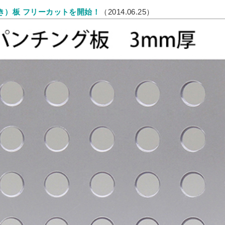
ミオーダー
き）板 フリーカットを開始！
（2014.06.25）
リルケース
ルトタイプ セミオーダー
違い
ス
ーダー
ミオーダー
ダー
ム
レクションケース
重ねタイプ
フォーム
ズ SPH
サンプルご請求フォーム
ズ ECL
ル請求