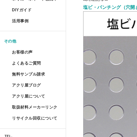
コレクションフレーム セ
箱型アクリルケース
爬虫類ケージ（水槽）
ポリカーボネートの特性と種類
UVインクジェット印刷
塩ビ・パンチング（穴開
DIYガイド
コレクションテーブル
ドロップレット
お手入れ方法
鉄道模型Nゲージ用アク
ハムスターケース
活用事例
揃えておきたい基礎道具
液晶テレビ保護パネル ベ
マガジンハンガー
アクリルとポリカーボネートの
コレクション
けんどん式アクリルケー
ハムスターケース セミオ
切る／削る
その他
取り扱い注意
液晶テレビ保護パネル セ
アクリ・ラック
額装関係
穴を開ける
ガルウイングケース
お客様の声
物性と耐薬品性
家具雑貨
テーブルマット セミオー
プライベート アクアリウ
端面仕上げ
よくあるご質問
ご購入時
ミニカー専用アクリルコ
許容寸法公差と重量
リフォーム/屋内外装飾
無料サンプル請求
フルオーダー（特注）
磨き／面取り
ミズ・アカリ
ご購入後
箱型アクリルケース 積み
アクリ屋ブログ
アクリル板無料サンプルご請求
照明
アクリル板
曲げる
プラトニックライトシリー
アクリ屋について
すべて
ポリカーボネート・その他無料
パソコン関係
アクリルパイプ・棒・球・半球
接着／シール
取扱材料メーカーリンク
会社概要
プラトニックライトシリー
アクリ屋コラム
キャストカラー板サンプル請求
Acky/M-acky
ポリカーボネート板
メンテナンス
リサイクル回収について
営業日のご案内
NEWS
フラグメント
キャストカラーマット板サンプ
オーディオ関係
アクリル工具・用品
アクリ屋コラム
免責事項
TEL.