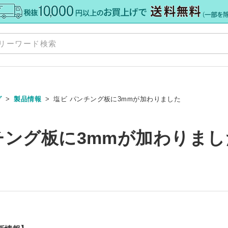
グ
製品情報
塩ビ パンチング板に3mmが加わりました
規格板
»
チング板に3mmが加わりまし
ズ
Y
»
»
ット
ダー
料・加工
»
ーカット
オーダー
ーダー
 セミオーダー
グレア） 規格サイズ
 規格サイズ