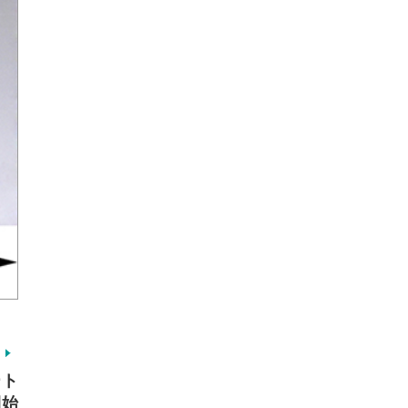
ート
開始