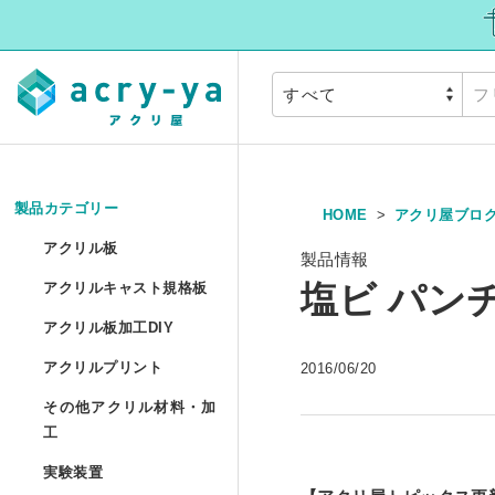
製品カテゴリー
HOME
アクリ屋ブロ
アクリル板
»
アクリル板
製品情報
アクリルキャスト
塩ビ パン
アクリルキャスト規格板
アクリル押出板 規格サイ
アクリル板加工DI
アクリル板加工DIY
アクリルプリント
アクリル押出板 フリーカ
アクリルプリント
2016/06/20
アクリル板加工 セミオー
その他アクリル材
その他アクリル材料・加
アクリルキャスト板 フリ
アクリル板UV印刷 セミ
工
アクリル円板加工 セミオ
実験装置
»
アクリルパイプ/丸棒加工
実験装置
アクリル低反射板（ノン
アクリルブロックUV印刷