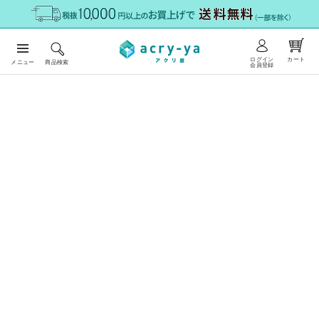
ログイン
カート
メニュー
商品検索
会員登録
HOME
商品一覧
その他の樹脂
塩ビパンチング（穴開き）板 フリーカット
品番：
semi_punching
塩ビパンチング（穴開き）板 フリーカット
メーカー：
笠井産業株式会社
数量割引
届け先:
板厚:
mm