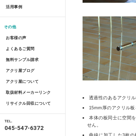
お手入れ方法
コレクションテーブル
ドロップレット
活用事例
揃えておきたい基礎道具
鉄道模型Nゲージ用アクリル
ハムスターケース
アクリルとポリカーボネートの違い
コレクション
液晶テレビ保護パネル ベル
切る／削る
マガジンハンガー
けんどん式アクリルケース
その他
ハムスターケース セミオー
取り扱い注意
額装関係
穴を開ける
液晶テレビ保護パネル セミ
お客様の声
アクリ・ラック
物性と耐薬品性
ガルウイングケース
家具雑貨
端面仕上げ
よくあるご質問
ご購入時
テーブルマット セミオーダ
プライベート アクアリウム
許容寸法公差と重量
ミニカー専用アクリルコレク
リフォーム/屋内外装飾
無料サンプル請求
フルオーダー（特注）
磨き／面取り
ご購入後
ミズ・アカリ
アクリ屋ブログ
アクリル板無料サンプルご請求フォ
照明
箱型アクリルケース 積み重
アクリル板
曲げる
アクリ屋について
すべて
ポリカーボネート・その他無料サン
パソコン関係
プラトニックライトシリーズ 
アクリルパイプ・棒・球・半球
接着／シール
取扱材料メーカーリンク
会社概要
アクリ屋コラム
透過性のあるアクリル
キャストカラー板サンプル請求
Acky/M-acky
ポリカーボネート板
メンテナンス
プラトニックライトシリーズ 
リサイクル回収について
営業日のご案内
15mm厚のアクリル
NEWS
キャストカラーマット板サンプル請
オーディオ関係
アクリル工具・用品
アクリ屋コラム
本体の板同士に空間
フラグメント
免責事項
TEL.
製品情報
せん。
自動車用品
045-547-6372
ポスターフレーム・フォトフレーム
特定商取引に基づく表記
ベース ライトシリーズ
曲線に加工した3枚