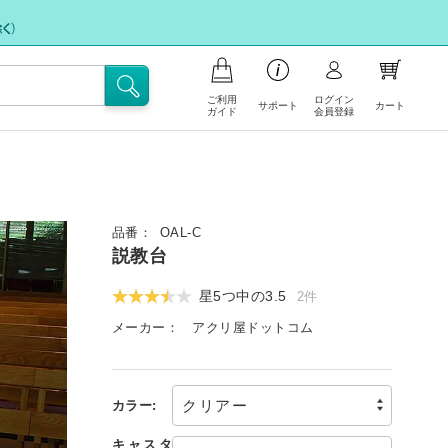
ご利用
ログイン
サポート
カート
ガイド
会員登録
品の注文について
支払いについて
お問い合わせ
イント会員について
品番：
OAL-C
フリー注文
説教台
送・送料について
FAX注文に関するご案内
星5つ中の
3.5
2件
文の内容の変更、返品・交換につい
注文キャンセル依頼
メーカー：
アクリ屋ドットコム
不良/破損/製品違いの交換・不足部品ご
イトの使い方
請求のお申込み
カラー:
キャスタ