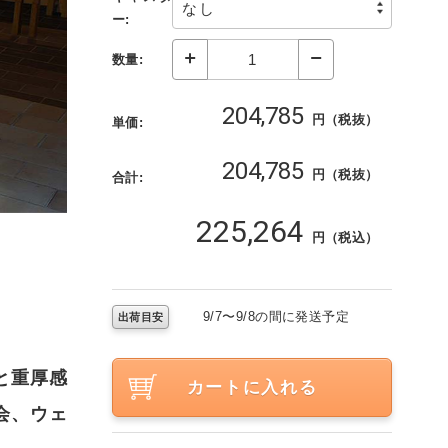
ー:
数量:
204,785
円（税抜）
単価:
204,785
円（税抜）
合計:
225,264
円（税込）
9/7〜9/8の間に発送予定
出荷目安
と重厚感
カートに入れる
会、ウェ