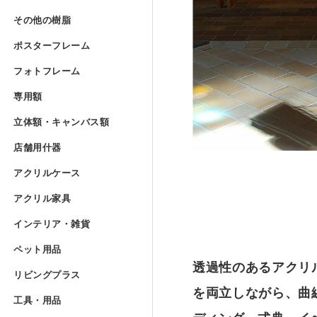
Lの字曲げ加工 セミオーダー
アクリルフランジ セミオー
その他の樹脂
»
UVプリント用 アクリルブ
その他の樹脂
アクリル低反射板（ノングレ
アクリルケースUV印刷 セミ
ポリカーボネート板 フリー
ポスターフレーム
コの字ディスプレイ台 セミ
アクリル実験装置・レンズ
ポスターフレーム
アクリルブロック クリアー
ポリスチレン型板 フリーカ
フォトフレーム
»
アクリル精密薄板
アイリスポリカシート（両面
フォトフレーム
階段手すりアクリルパネル 
ポスターフレーム スタンダ
専用額
»
アクリルブロック クリアー 
塩ビパンチング（穴開き）板
専用額
アクリル集光板
ポリカーボネート板 規格サ
フォトフレーム スタンダー
立体額・キャンバス
アクリル板レーザー加工（カ
ポスターフレーム スタンダ
立体額・キャンバス額
アクリルドーム（半球） 射
ワーロンパワーマット セミ
ユニフォーム額
アクリルミラー板
店舗用什器
»
アイリスポリカシート（両面
フォトフレーム スタンダー
店舗用什器
ポスターフレーム フロート
アクリル立体額
アクリルケース
»
アクリルドーム（半球） フ
PET板加工 セミオーダー
ユニフォーム額 セミオーダ
アクリルケース
アクリルハーフミラー（マジ
ポリカーボネート板加工 セ
フォトフレーム スタンダー
カタログスタンド
アクリル家具
»
ポスターフレーム フロート
アクリル立体額 ボックスタ
アクリル家具
アクリルドーム（半球） セ
PET板 Lの字曲げ加工 セミ
色紙額
アクリル四面体ケース セミ
アクリル紫外線カット（UV
インテリア・雑貨
ポリカーボネート円板 セミ
フォトフレーム スタンダー
カタログケース屋外用 ステ
インテリア・雑貨
ポスターフレーム フロート
アクリル立体額 ボックスタ
アクリル壁面棚
アクリル球 クリアー
ペット用品
»
PET板 コの字曲げ加工 セ
小色紙額
箱型アクリルケース セミオ
ペット用品
アクリルハードコート（耐擦
階段手すりポリカーボネート
フォトフレーム フロートタ
説教台
レコードプレーヤーカバー 
透過性のあるアクリ
リビングプラス
»
ポスターフレーム フロート
油彩キャンバス立体額
アクリル壁面棚 セミオーダ
リビングプラス
アクリル大型円柱
ミニ色紙額
けんどん式アクリルケース 
犬トイレ
アクリル制電板（静電気防止
を両立しながら、曲
カーポート屋根修理材 フリ
工具・用品
»
フォトフレーム フロートタ
貴名受（名刺入れ）
キーボードラック
工具・用品
ポスターフレーム プロスタ
油彩キャンバス立体額 セミ
メタルラック棚板シート セ
ドロップレット・インセンス