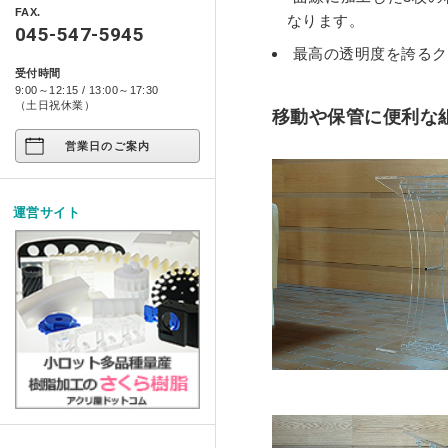
アクリ日記
ペット関係
FAX.
箱型ケース・コレクションケース
なります。
045-547-5945
プライバシーポリシー
アクリ屋DIY
コンポジット ベース シリー
アート作品
最高の透明度を誇るク
家具・雑貨
受付時間
製品レポート
9:00～12:15 / 13:00～17:30
店舗展示/装飾/看板
イージースツール コンプリ
ご注文の方法について
（土日祝休業）
移動や保管に便利な
イベント
営業日のご案内
お支払い方法について
試作/商品/景品
配送・送料について
運営サイト
その他
法人様お取引について
アクリルDIY
納期について
アクリルケース
メールやホームページのエラー
フルオーダー