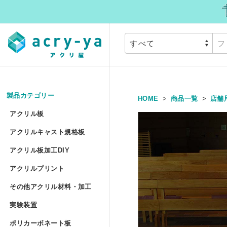
製品カテゴリー
HOME
商品一覧
店舗
アクリル板
»
アクリル板
アクリルキャスト規
アクリルキャスト規格板
アクリル押出板 規格サイズ
アクリル板加工DIY
アクリル板加工DIY
アクリルプリント
アクリル押出板 フリーカッ
アクリルプリント
アクリル板加工 セミオーダ
その他アクリル材料
その他アクリル材料・加工
アクリルキャスト板 フリー
アクリル板UV印刷 セミオー
実験装置
»
アクリル円板加工 セミオー
実験装置
アクリルパイプ/丸棒加工 セ
ポリカーボネート板
アクリル低反射板（ノングレ
アクリルブロックUV印刷 規
ポリカーボネート板