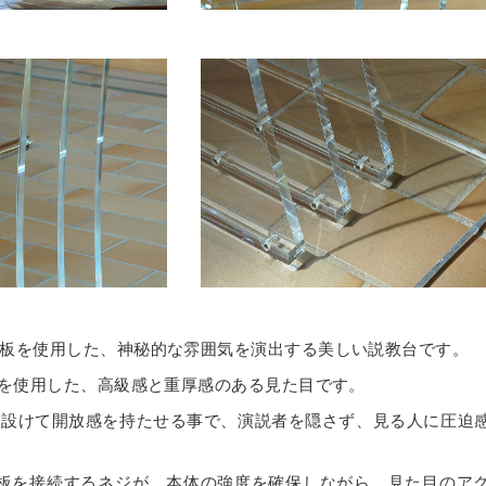
ケース
トタイプ セミオーダー
ダー
オーダー
ー
ションケース
ーム
ねタイプ
プルご請求フォーム
SPH
板を使用した、神秘的な雰囲気を演出する美しい説教台です。
ECL
板を使用した、高級感と重厚感のある見た目です。
求
を設けて開放感を持たせる事で、演説者を隠さず、見る人に圧迫
の板を接続するネジが、本体の強度を確保しながら、見た目のア