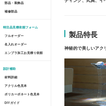
ディング、式典、イ
部品・装飾品
»
ジグソーパズル額 セミオー
円柱アクリルケース セミオ
犬トイレ セミオーダー
部品・装飾品
アクリルプリズムシート フ
ツインカーボ スタンダード 
フォトフレーム テーパード
アクリルフードカバー セミ
抽選箱
ポスターフレーム プロスタ
補修部品
»
油彩キャンバス立体額 かぶ
アクリルラック
アクリル ラウンド ボウル 
補修部品
厚物フレーム セミオーダー
鍵付きアクリルショーケース
犬トイレ コーナータイプ
アクリル厚板 フリーカット
ツインカーボ・ポリカツイン
フォトフレーム テーパード
アクリルパーテーション
フォトフレームクロック
ポスターフレーム 屋外用・
アクリルキャンバスケース 
アクリルラック セミオーダ
アクリル ラウンド ボウル
LPレコード額
アクリル オープンボックス
犬トイレ コーナータイプ セ
特注品見積依頼フォーム
特売 アクリル型模様板
ポリカーボネート型模様板 
マグネットフォトフレーム
ビスマスキューブ（アクリル
製品特長
ポスターフレーム 屋外用・
ディスプレイラック セミオ
カトリ・スタンド
フルオーダー
LPレコード盤フレーム
ガルウイングケース セミオ
バードケージケース
アクリル端材（薄板・厚板）
ポリカーボネート型模様板 
フォトフレーム プロスタイ
アクリル封入 フルオーダー
名入れオーダー
フォームでのお見積もり依頼
ポスターフレーム スタンダ
ワゴン
神秘的で美しいアク
アクリル ペントレイ
レコード額シングルサイズ
鉄道模型Nゲージ用アクリル
バードケージケース セミオ
エンプラ加工お見積り依頼
アクリル端材セット（極厚）
レーザー彫刻
ポリカーボネート板端材（格
フォトフレーム テーブルト
FAXでのお見積もり依頼
大型ポスターフレームスタン
ワゴン セミオーダー
キギ
フォームでのお見積もり依頼
CDフレーム
アクリルひな壇ディスプレイ
機械彫刻
バードケージケース 扉付き
L判フォトフレーム カラー
設計補助
透明イーゼル
アクリルキャビネット
ブロックベース
書体彫刻
賞状額 セミオーダー
けんどん式アクリルケース 
バードケージケース 扉付き
材料詳細
フォトフレーム ソリッドタ
かんたん書体彫刻
アレンジシェルフ
キュービック・サークル
アクリル色見本
アクリルの特性と種類
手ぬぐい額
サッカーボールケース
水槽ふた用ポリカーボネート
フォトフレーム チェキ専用
ポリカーボネート色見本
シルク印刷
ポリカーボネートの特性と種類
アクリルテーブル
カップ 'フロート'
コレクションフレーム セミ
箱型アクリルケース
爬虫類ケージ（水槽）
DIYガイド
UVインクジェット印刷