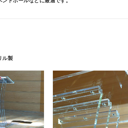
ベントホールなどに最適です。
ダー
ーダー
リーカット
規格サイズ
タイプ
オーダー
イル セミオーダー
せ セミオーダー
スモール
 セミオーダー
（中空ポリカ板） フリーカット
タイプ セミオーダー
簡易防水
フルオーダー
ー
 セミオーダー
ミオーダー
規格サイズ
キューブ）
簡易防水 セミオーダー
ーダー
ーダー
フリーカット
ル マグネットタイプ
ード スタンド専用
リル製
ケース セミオーダー
ーダー
安小片板）セット
ップ
ドタイプ
台 セミオーダー
ズフィット
ひな壇付き セミオーダー
 セミオーダー
イプ
板加工 セミオーダー
オーダー