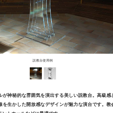
ダー
ロックセット（透明）
ア） フリーカット
オーダー
カット
»
オーダー
ット
耐候処理 ポリカ板）フリーカット
セミオーダー
ード
正方形厚板
 フリーカット
イズ
ド スタンド専用
額
»
ット・彫刻）サービス
ード セミオーダー
出成形品
オーダー
耐候処理 ポリカ板）規格サイズ
ド 壁掛け専用
タイプ
リーブロー成型品
説教台使用例
ー
ックミラー）板 フリーカット
ミオーダー
ド スタンド壁掛け共用
タイプ セミオーダー
イプ
ミオーダー
オーダー
オーダー
カット）板
»
オーダー
ド セミオーダー
ン蝶番タイプ
・ピクチャーレール用
イプ セミオーダー
ミオーダー
ーダー
傷）板 フリーカット
パネル セミオーダー
イプ
セミオーダー
ルが神秘的な雰囲気を演出する美しい説教台。高級感
・ピクチャーレール用 セミオーダー
ー
セミオーダー
） フリーカット
線を生かした開放感なデザインが魅力な演台です。教
ーカット
イプ セミオーダー
イル
オーダー
ミオーダー
ホルダー