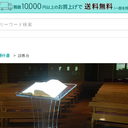
商
お
用什器
説教台
ポ
格板
»
配
»
注
て
»
ト
ー
・加工
»
サ
カット
ダー
ダー
ミオーダー
»
ア） 規格サイズ
格サイズ