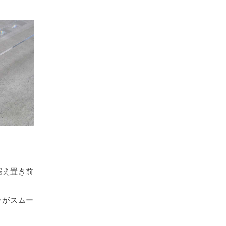
据え置き前
ーがスムー