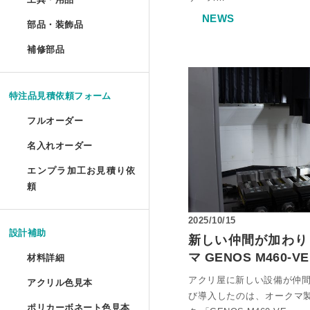
ポスターフレーム プロス
油彩キャンバス立体額 セ
メタルラック棚板シート 
アクリルプリズムシート 
ドロップレット・インセ
NEWS
部品・装飾品
»
ジグソーパズル額 セミオ
円柱アクリルケース セミ
犬トイレ セミオーダー
部品・装飾品
ツインカーボ スタンダー
フォトフレーム テーパー
アクリルフードカバー セ
抽選箱
ポスターフレーム プロス
補修部品
»
油彩キャンバス立体額 か
アクリルラック
アクリル厚板 フリーカッ
アクリル ラウンド ボウル
補修部品
厚物フレーム セミオーダ
鍵付きアクリルショーケ
犬トイレ コーナータイプ
ツインカーボ・ポリカツ
フォトフレーム テーパー
アクリルパーテーション
フォトフレームクロック
ポスターフレーム 屋外用
アクリルキャンバスケー
アクリルラック セミオー
特売 アクリル型模様板
アクリル ラウンド ボウ
LPレコード額
アクリル オープンボック
犬トイレ コーナータイプ
特注品見積依頼フォーム
ポリカーボネート型模様板
マグネットフォトフレー
ビスマスキューブ（アク
ポスターフレーム 屋外用
ディスプレイラック セミ
アクリル端材（薄板・厚
カトリ・スタンド
フルオーダー
LPレコード盤フレーム
ガルウイングケース セミ
バードケージケース
ポリカーボネート型模様
フォトフレーム プロスタ
アクリル封入 フルオーダ
名入れオーダー
フォームでのお見積もり依頼
ポスターフレーム スタン
ワゴン
アクリル端材セット（極
アクリル ペントレイ
レコード額シングルサイ
鉄道模型Nゲージ用アクリ
バードケージケース セミ
エンプラ加工お見積り依
レーザー彫刻
ポリカーボネート板端材
フォトフレーム テーブル
FAXでのお見積もり依頼
頼
大型ポスターフレームス
ワゴン セミオーダー
キギ
フォームでのお見積もり依頼
CDフレーム
アクリルひな壇ディスプ
機械彫刻
バードケージケース 扉付
L判フォトフレーム カラ
2025/10/15
透明イーゼル
アクリルキャビネット
ブロックベース
設計補助
書体彫刻
賞状額 セミオーダー
新しい仲間が加わり
けんどん式アクリルケース
バードケージケース 扉付
フォトフレーム ソリッド
マ GENOS M460-V
材料詳細
かんたん書体彫刻
アレンジシェルフ
キュービック・サークル
手ぬぐい額
サッカーボールケース
水槽ふた用ポリカーボネ
アクリ屋に新しい設備が仲間
アクリル色見本
アクリルの特性と種類
フォトフレーム チェキ専
シルク印刷
び導入したのは、オークマ
アクリルテーブル
カップ 'フロート'
ポリカーボネート色見本