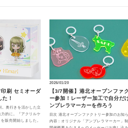
ダー
板
»
ブロックセット（透明）
ーダー
グレア） フリーカット
セミオーダー
ミオーダー
ーカット
ー
»
ズ
カット
ル セミオーダー
»
両面耐候処理 ポリカ板）フリーカット
ー 正方形厚板
ダード
）板 フリーカット
（カット・彫刻）サービス
サイズ
ード スタンド専用
射出成形品
ス額
»
ダード セミオーダー
ミオーダー
両面耐候処理 ポリカ板）規格サイズ
ード 壁掛け専用
 フリーブロー成型品
トタイプ
マジックミラー）板 フリーカット
»
ダー
セミオーダー
ード スタンド壁掛け共用
セミオーダー
2026/01/20
トタイプ セミオーダー
タイプ
UVカット）板
セミオーダー
V印刷 セミオーダ
【3/7開催】港北オープンファ
ミオーダー
»
ミオーダー
ード セミオーダー
ステン蝶番タイプ
した！
ー参加！レーザー加工で自分だ
ート・ピクチャーレール用
タイプ セミオーダー
耐擦傷）板 フリーカット
ンブレラマーカーを作ろう
セミオーダー
オーダー
刷。奥行きを活かした立
ートパネル セミオーダー
タイプ
ー セミオーダー
魅力的に。『アクリルケ
目次 港北オープンファクトリー参加のお知
»
ト・ピクチャーレール用 セミオーダー
ダー
防止） フリーカット
』を販売開始しました。
内容：オリジナル「アンブレラマーカー」
ス セミオーダー
リーカット
タイプ セミオーダー
開催概要みなさまへのメッセージお申し込