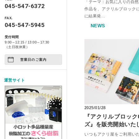
製品情報
「テーマ：お気に入りの自然
自動車用品
045-547-6372
ベース ライトシリーズ
ポスターフレーム・フォトフレ
作品を、アクリルブロックに
特定商取引に基づく表記
アクリ日記
に結果発…
ペット関係
FAX.
箱型ケース・コレクションケー
コンポジット ベース シ
045-547-5945
NEWS
プライバシーポリシー
アクリ屋DIY
アート作品
家具・雑貨
受付時間
イージースツール コンプ
製品レポート
9:00～12:15 / 13:00～17:30
店舗展示/装飾/看板
ご注文の方法について
（土日祝休業）
イベント
営業日のご案内
お支払い方法について
試作/商品/景品
配送・送料について
運営サイト
その他
法人様お取引について
アクリルDIY
納期について
2025/01/28
アクリルケース
メールやホームページのエラー
『アクリルブロック
ズ』を販売開始いた
フルオーダー
いつもアクリ屋をご利用い