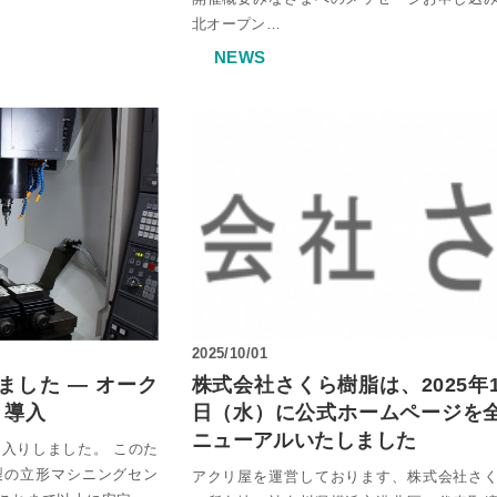
タイル
ミオーダー
セミオーダー
フリーカット
ンスホルダー
北オープン…
ーダー
オーダー
ド 規格サイズ
ドタイプ
ミオーダー
NEWS
タイル セミオーダー
ぶせ セミオーダー
ト
 スモール
ー
ース セミオーダー
イン（中空ポリカ板） フリーカット
ドタイプ セミオーダー
・簡易防水
ス フルオーダー
ダー
ル
ス セミオーダー
 セミオーダー
 規格サイズ
ム
リルキューブ）
・簡易防水 セミオーダー
オーダー
板）
オーダー
板 フリーカット
イル マグネットタイプ
ー
ダード スタンド専用
厚）
ズ
ルケース セミオーダー
オーダー
（格安小片板）セット
トップ
タンドタイプ
レイ台 セミオーダー
き
ーズフィット
2025/10/01
ました ― オーク
株式会社さくら樹脂は、2025年1
 ひな壇付き セミオーダー
き セミオーダー
タイプ
E 導入
日（水）に公式ホームページを
ニューアルいたしました
ート板加工 セミオーダー
入りしました。 このた
用
製の立形マシニングセン
アクリ屋を運営しております、株式会社さ