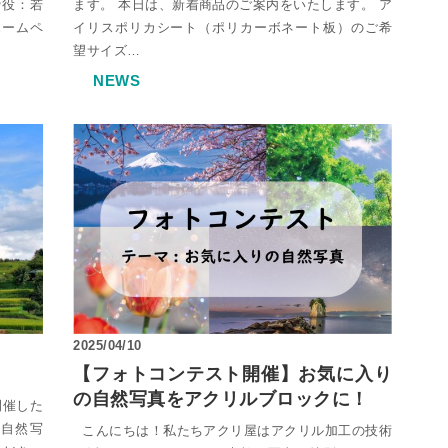
締役：若
ます。 本日は、新着商品のご案内をいたします。 ア
ホームペ
イリスポリカシート（ポリカーボネート板）のご希
望サイズ…
NEWS
2025/04/10
【フォトコンテスト開催】お気に入り
の自然写真をアクリルブロックに！
開催した
自然写
こんにちは！私たちアクリ屋はアクリル加工の技術