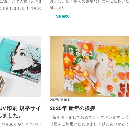
真」に、たくさんの素敵な作品をご応募い
写真」にて入賞された3
ーム
誠にあり…
印刷しました！ 4月末
NEWS
ス
リーズ
リート
2025/01/01
UV印刷 規格サイ
2025年 新年の挨拶
しました。
新年明けましておめでとうございます い
リ屋をご利用いただきまして誠にありがと
ただきありがとうござい