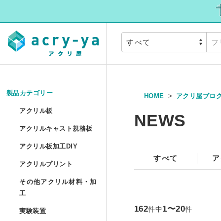
製品カテゴリー
HOME
アクリ屋ブロ
アクリル板
»
アクリル板
NEWS
アクリルキャスト
アクリルキャスト規格板
アクリル押出板 規格サイ
アクリル板加工DI
アクリル板加工DIY
すべて
ア
アクリルプリント
アクリル押出板 フリーカ
アクリルプリント
アクリル板加工 セミオー
その他アクリル材
その他アクリル材料・加
アクリルキャスト板 フリ
アクリル板UV印刷 セミ
工
アクリル円板加工 セミオ
実験装置
»
アクリルパイプ/丸棒加工
162
1〜20
件中
件
実験装置
アクリル低反射板（ノン
アクリルブロックUV印刷