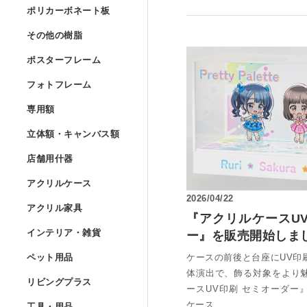
Lの字曲げ加工 セミオー
ポリカーボネート
ポリカーボネート板
UVプリント用 アクリル
アクリルフランジ セミオ
アクリル低反射板（ノン
アクリルケースUV印刷 
その他の樹脂
»
その他の樹脂
コの字ディスプレイ台 セ
ポリカーボネート板 フリ
アクリルブロック クリア
ポスターフレーム
アクリル実験装置・レン
ポスターフレーム
アクリル精密薄板
ポリスチレン型板 フリー
階段手すりアクリルパネ
フォトフレーム
アイリスポリカシート（
フォトフレーム
アクリルブロック クリア
ポスターフレーム スタン
アクリル集光板
専用額
»
塩ビパンチング（穴開き
専用額
アクリル板レーザー加工
ポリカーボネート板 規格
フォトフレーム スタンダ
アクリルドーム（半球） 
立体額・キャンバ
ポスターフレーム スタン
立体額・キャンバス額
アクリルミラー板
ワーロンパワーマット セ
ユニフォーム額
店舗用什器
»
アイリスポリカシート（
フォトフレーム スタンダ
店舗用什器
アクリルドーム（半球）
ポスターフレーム フロー
アクリル立体額
アクリルハーフミラー（
アクリルケース
PET板加工 セミオーダー
ユニフォーム額 セミオー
アクリルケース
ポリカーボネート板加工 
フォトフレーム スタンダ
カタログスタンド
アクリルドーム（半球） 
2026/04/22
アクリル家具
»
ポスターフレーム フロー
アクリル立体額 ボックス
アクリル家具
アクリル紫外線カット（
PET板 Lの字曲げ加工 
『アクリルケースU
色紙額
アクリル四面体ケース セ
インテリア・雑貨
ポリカーボネート円板 セ
フォトフレーム スタンダ
カタログケース屋外用 
インテリア・雑貨
ー』を販売開始しま
アクリル球 クリアー
ポスターフレーム フロ
アクリル立体額 ボックス
アクリル壁面棚
アクリルハードコート（
ペット用品
»
PET板 コの字曲げ加工 
小色紙額
箱型アクリルケース セミ
ケースの前後と台座にUV印
ペット用品
階段手すりポリカーボネ
フォトフレーム フロート
説教台
レコードプレーヤーカバ
アクリル大型円柱
体演出で、飾る対象をより
リビングプラス
ポスターフレーム フロー
油彩キャンバス立体額
アクリル壁面棚 セミオー
アクリル制電板（静電気
リビングプラス
ースUV印刷 セミオーダー
ミニ色紙額
けんどん式アクリルケー
犬トイレ
カーポート屋根修理材 フ
工具・用品
»
フォトフレーム フロート
貴名受（名刺入れ）
ケース…
キーボードラック
工具・用品