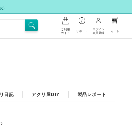
ご利用
ログイン
サポート
カート
ガイド
会員登録
商品の注文について
お支払いについて
お問い合わせ
ポイント会員について
フリー注文
配送・送料について
FAX注文に関するご案内
注文の内容の変更、返品・交換につ
リ日記
アクリ屋DIY
製品レポート
注文キャンセル依頼
いて
不良/破損/製品違いの交換・不足部
サイトの使い方
品ご請求のお申込み