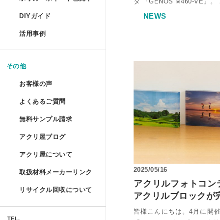
コレクションフレーム セ
タ 「GENOS M460-VE
箱型アクリルケース
爬虫類ケージ（水槽）
ポリカーボネートの特性と種類
UVインクジェット印刷
NEWS
DIYガイド
コレクションテーブル
ドロップレット
お手入れ方法
鉄道模型Nゲージ用アク
ハムスターケース
活用事例
揃えておきたい基礎道具
液晶テレビ保護パネル ベ
マガジンハンガー
アクリルとポリカーボネートの
コレクション
けんどん式アクリルケー
ハムスターケース セミオ
切る／削る
その他
取り扱い注意
液晶テレビ保護パネル セ
アクリ・ラック
額装関係
穴を開ける
ガルウイングケース
お客様の声
物性と耐薬品性
家具雑貨
テーブルマット セミオー
プライベート アクアリウ
端面仕上げ
よくあるご質問
ご購入時
ミニカー専用アクリルコ
許容寸法公差と重量
リフォーム/屋内外装飾
無料サンプル請求
フルオーダー（特注）
磨き／面取り
ミズ・アカリ
ご購入後
箱型アクリルケース 積み
アクリ屋ブログ
アクリル板無料サンプルご請求
照明
アクリル板
曲げる
プラトニックライトシリー
アクリ屋について
すべて
ポリカーボネート・その他無料
パソコン関係
アクリルパイプ・棒・球・半球
接着／シール
2025/05/16
取扱材料メーカーリンク
会社概要
プラトニックライトシリー
アクリ屋コラム
キャストカラー板サンプル請求
Acky/M-acky
アクリルフォトコン
ポリカーボネート板
メンテナンス
リサイクル回収について
アクリルブロックが
営業日のご案内
NEWS
フラグメント
キャストカラーマット板サンプ
オーディオ関係
アクリル工具・用品
アクリ屋コラム
皆様こんにちは。4月に開
免責事項
TEL.