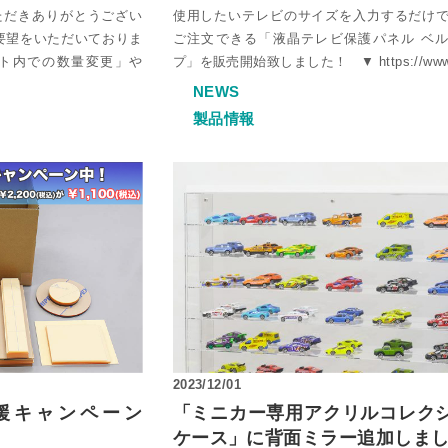
ただきありがとうござい
使用したいテレビのサイズを入力するだけ
要望をいただいておりま
ご注文できる「液晶テレビ保護パネル ベ
ト内での数量変更」や
プ」を販売開始致しました！ ▼ https://ww
NEWS
製品情報
2023/12/01
応援キャンペーン
「ミニカー専用アクリルコレク
ケース」に背面ミラー追加しま