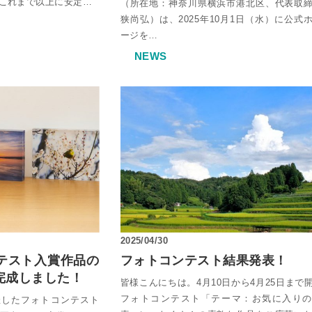
ミオーダー
」。 これまで以上に安定…
（所在地：神奈川県横浜市港北区、代表取
狭尚弘）は、2025年10月1日（水）に公式
ージを…
リルケース
NEWS
ルトタイプ セミオーダー
違い
ス
ーダー
ミオーダー
ダー
ム
レクションケース
重ねタイプ
フォーム
ズ SPH
サンプルご請求フォーム
2025/04/30
ズ ECL
テスト入賞作品の
フォトコンテスト結果発表！
完成しました！
皆様こんにちは。4月10日から4月25日まで
ル請求
フォトコンテスト「テーマ：お気に入りの
催したフォトコンテスト