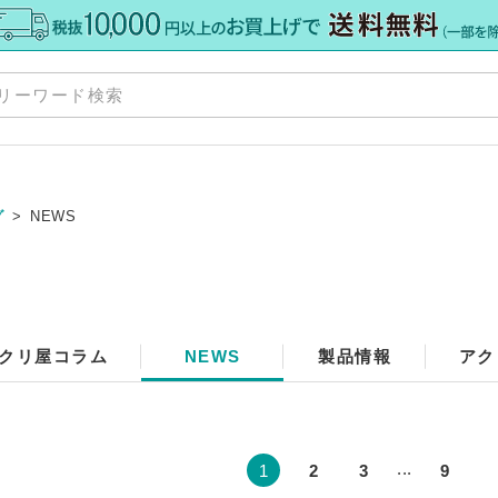
グ
NEWS
規格板
»
ズ
Y
»
クリ屋コラム
NEWS
製品情報
アク
»
ット
ダー
料・加工
»
ーカット
オーダー
ーダー
...
 セミオーダー
1
2
3
9
グレア） 規格サイズ
 規格サイズ