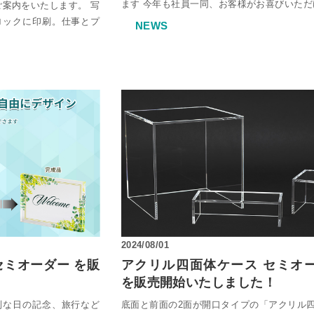
ます 今年も社員一同、お客様がお喜びいただ
ご案内をいたします。 写
ロックに印刷。仕事とプ
NEWS
2024/08/01
セミオーダー を販
アクリル四面体ケース セミオ
を販売開始いたしました！
別な日の記念、旅行など
底面と前面の2面が開口タイプの「アクリル