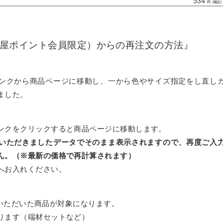
ミオーダー
リルケース
屋ポイント会員限定）からの再注文の方法』
ルトタイプ セミオーダー
違い
ス
ーダー
ミオーダー
ンクから商品ページに移動し、一から色やサイズ指定をし直し
ました。
ダー
ム
レクションケース
ンクをクリックすると商品ページに移動します。
重ねタイプ
フォーム
いただきましたデータでそのまま表示されますので、再度ご入
ズ SPH
ん。（※最新の価格で再計算されます）
サンプルご請求フォーム
へお入れください。
ズ ECL
購入いただいた商品が対象になります。
ル請求
ります（端材セットなど）