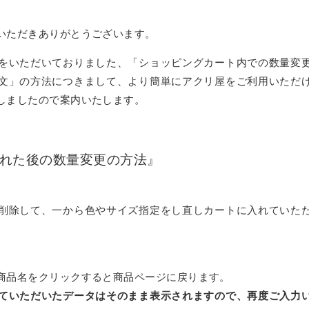
ダー
板
»
ブロックセット（透明）
ーダー
グレア） フリーカット
セミオーダー
いただきありがとうございます。
ミオーダー
ーカット
ー
»
ズ
をいただいておりました、「ショッピングカート内での数量変
カット
ル セミオーダー
»
文」の方法につきまして、より簡単にアクリ屋をご利用いただ
両面耐候処理 ポリカ板）フリーカット
ー 正方形厚板
ダード
しましたので案内いたします。
）板 フリーカット
（カット・彫刻）サービス
サイズ
ード スタンド専用
射出成形品
ス額
»
ダード セミオーダー
ミオーダー
両面耐候処理 ポリカ板）規格サイズ
ード 壁掛け専用
れた後の数量変更の方法』
 フリーブロー成型品
トタイプ
マジックミラー）板 フリーカット
»
ダー
セミオーダー
ード スタンド壁掛け共用
セミオーダー
トタイプ セミオーダー
タイプ
削除して、一から色やサイズ指定をし直しカートに入れていた
UVカット）板
セミオーダー
ミオーダー
»
ミオーダー
ード セミオーダー
ステン蝶番タイプ
ート・ピクチャーレール用
タイプ セミオーダー
耐擦傷）板 フリーカット
セミオーダー
オーダー
ートパネル セミオーダー
タイプ
ー セミオーダー
商品名をクリックすると商品ページに戻ります。
»
ト・ピクチャーレール用 セミオーダー
ダー
防止） フリーカット
ス セミオーダー
ていただいたデータはそのまま表示されますので、再度ご入力
リーカット
タイプ セミオーダー