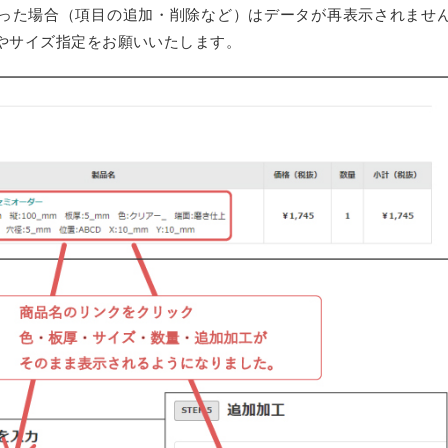
った場合（項目の追加・削除など）はデータが再表示されませ
ーム
やサイズ指定をお願いいたします。
ス
リーズ
リート