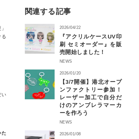
関連する記事
2026/04/22
更」
『アクリルケースUV印
ける
刷 セミオーダー』を販
売開始しました！
NEWS
2026/01/20
【3/7開催】港北オープ
ンファクトリー参加！
だい
レーザー加工で自分だ
けのアンブレラマーカ
ーを作ろう
NEWS
いた
2026/01/08