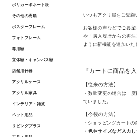
Lの字曲げ加工 セミオー
ポリカーボネート
ポリカーボネート板
UVプリント用 アクリル
アクリルフランジ セミオ
アクリル低反射板（ノン
アクリルケースUV印刷 
その他の樹脂
»
いつもアクリ屋をご愛顧
その他の樹脂
コの字ディスプレイ台 セ
ポリカーボネート板 フリ
アクリルブロック クリア
ポスターフレーム
アクリル実験装置・レン
ポスターフレーム
お客様の声などでご要望
アクリル精密薄板
ポリスチレン型板 フリー
階段手すりアクリルパネ
フォトフレーム
や「購入履歴からの再注
アイリスポリカシート（
フォトフレーム
アクリルブロック クリア
ポスターフレーム スタン
ように新機能を追加いた
アクリル集光板
専用額
»
塩ビパンチング（穴開き
専用額
アクリル板レーザー加工
ポリカーボネート板 規格
フォトフレーム スタンダ
アクリルドーム（半球） 
立体額・キャンバ
ポスターフレーム スタン
立体額・キャンバス額
アクリルミラー板
ワーロンパワーマット セ
ユニフォーム額
店舗用什器
»
アイリスポリカシート（
フォトフレーム スタンダ
『カートに商品を入
店舗用什器
アクリルドーム（半球）
ポスターフレーム フロー
アクリル立体額
アクリルハーフミラー（
アクリルケース
PET板加工 セミオーダー
ユニフォーム額 セミオー
アクリルケース
【従来の方法】
ポリカーボネート板加工 
フォトフレーム スタンダ
カタログスタンド
アクリルドーム（半球） 
アクリル家具
»
ポスターフレーム フロー
アクリル立体額 ボックス
アクリル家具
・数量変更の場合は一度
アクリル紫外線カット（
PET板 Lの字曲げ加工 
色紙額
アクリル四面体ケース セ
インテリア・雑貨
ていました。
ポリカーボネート円板 セ
フォトフレーム スタンダ
カタログケース屋外用 
インテリア・雑貨
アクリル球 クリアー
ポスターフレーム フロ
アクリル立体額 ボックス
アクリル壁面棚
アクリルハードコート（
ペット用品
»
PET板 コの字曲げ加工 
小色紙額
箱型アクリルケース セミ
【今後の方法】
ペット用品
階段手すりポリカーボネ
フォトフレーム フロート
説教台
レコードプレーヤーカバ
アクリル大型円柱
・ショッピングカートの
リビングプラス
ポスターフレーム フロー
油彩キャンバス立体額
アクリル壁面棚 セミオー
アクリル制電板（静電気
リビングプラス
ミニ色紙額
けんどん式アクリルケー
犬トイレ
・
色やサイズなど入力し
カーポート屋根修理材 フ
工具・用品
»
フォトフレーム フロート
貴名受（名刺入れ）
キーボードラック
工具・用品