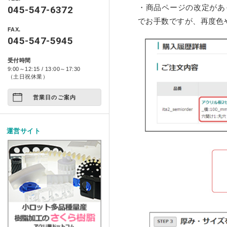
製品情報
自動車用品
・商品ページの改定があ
045-547-6372
ベース ライトシリーズ
ポスターフレーム・フォトフレ
特定商取引に基づく表記
でお手数ですが、再度色
アクリ日記
ペット関係
FAX.
箱型ケース・コレクションケー
コンポジット ベース シ
045-547-5945
プライバシーポリシー
アクリ屋DIY
アート作品
家具・雑貨
受付時間
イージースツール コンプ
製品レポート
9:00～12:15 / 13:00～17:30
店舗展示/装飾/看板
ご注文の方法について
（土日祝休業）
イベント
営業日のご案内
お支払い方法について
試作/商品/景品
配送・送料について
運営サイト
その他
法人様お取引について
アクリルDIY
納期について
アクリルケース
メールやホームページのエラー
フルオーダー