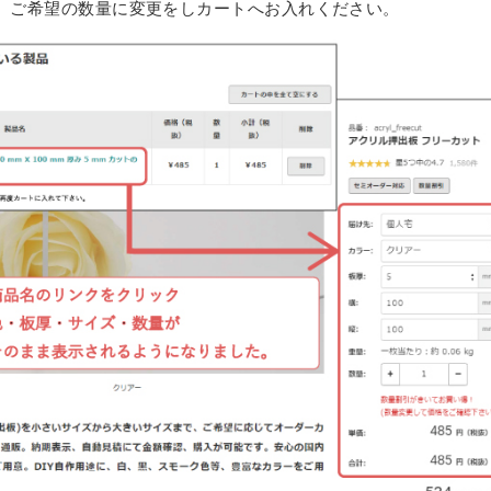
。
ご希望の数量に変更をしカートへお入れください。
タイル
ミオーダー
セミオーダー
フリーカット
ンスホルダー
ーダー
オーダー
ド 規格サイズ
ドタイプ
ミオーダー
タイル セミオーダー
ぶせ セミオーダー
ト
 スモール
ー
ース セミオーダー
イン（中空ポリカ板） フリーカット
ドタイプ セミオーダー
・簡易防水
ス フルオーダー
ダー
ル
ス セミオーダー
 セミオーダー
 規格サイズ
ム
リルキューブ）
・簡易防水 セミオーダー
オーダー
板）
オーダー
板 フリーカット
イル マグネットタイプ
ー
ダード スタンド専用
厚）
ズ
ルケース セミオーダー
オーダー
（格安小片板）セット
トップ
タンドタイプ
レイ台 セミオーダー
き
ーズフィット
 ひな壇付き セミオーダー
き セミオーダー
タイプ
ート板加工 セミオーダー
用