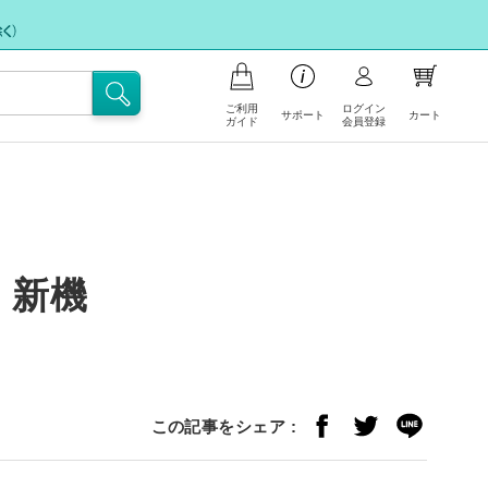
ご利用
ログイン
サポート
カート
ガイド
会員登録
商品の注文について
お支払いについて
お問い合わせ
ポイント会員について
フリー注文
配送・送料について
」新機
FAX注文に関するご案内
注文の内容の変更、返品・交換につ
注文キャンセル依頼
いて
不良/破損/製品違いの交換・不足部
サイトの使い方
品ご請求のお申込み
この記事をシェア :