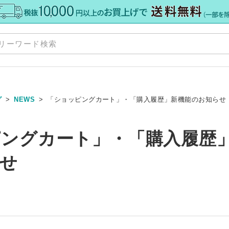
グ
NEWS
「ショッピングカート」・「購入履歴」新機能のお知らせ
規格板
»
ングカート」・「購入履歴
ズ
Y
»
せ
»
ット
ダー
料・加工
»
ーカット
オーダー
ーダー
 セミオーダー
グレア） 規格サイズ
 規格サイズ