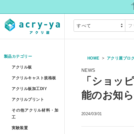
製品カテゴリー
HOME
アクリ屋ブロ
アクリル板
»
アクリル板
NEWS
アクリルキャスト
「ショッピ
アクリルキャスト規格板
アクリル押出板 規格サイ
アクリル板加工DI
アクリル板加工DIY
能のお知ら
アクリルプリント
アクリル押出板 フリーカ
アクリルプリント
アクリル板加工 セミオー
その他アクリル材
その他アクリル材料・加
2024/03/01
アクリルキャスト板 フリ
アクリル板UV印刷 セミ
工
アクリル円板加工 セミオ
実験装置
»
アクリルパイプ/丸棒加工
実験装置
アクリル低反射板（ノン
アクリルブロックUV印刷