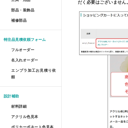
だく必要はございません
ポスターフレーム プロス
油彩キャンバス立体額 セ
メタルラック棚板シート 
アクリルプリズムシート 
ドロップレット・インセ
部品・装飾品
»
ジグソーパズル額 セミオ
円柱アクリルケース セミ
犬トイレ セミオーダー
部品・装飾品
ツインカーボ スタンダー
フォトフレーム テーパー
アクリルフードカバー セ
抽選箱
ポスターフレーム プロス
補修部品
»
油彩キャンバス立体額 か
アクリルラック
アクリル厚板 フリーカッ
アクリル ラウンド ボウル
補修部品
厚物フレーム セミオーダ
鍵付きアクリルショーケ
犬トイレ コーナータイプ
ツインカーボ・ポリカツ
フォトフレーム テーパー
アクリルパーテーション
フォトフレームクロック
ポスターフレーム 屋外用
アクリルキャンバスケー
アクリルラック セミオー
特売 アクリル型模様板
アクリル ラウンド ボウ
LPレコード額
アクリル オープンボック
犬トイレ コーナータイプ
特注品見積依頼フォーム
ポリカーボネート型模様板
マグネットフォトフレー
ビスマスキューブ（アク
ポスターフレーム 屋外用
ディスプレイラック セミ
アクリル端材（薄板・厚
カトリ・スタンド
フルオーダー
LPレコード盤フレーム
ガルウイングケース セミ
バードケージケース
ポリカーボネート型模様
フォトフレーム プロスタ
アクリル封入 フルオーダ
名入れオーダー
フォームでのお見積もり依頼
ポスターフレーム スタン
ワゴン
アクリル端材セット（極
アクリル ペントレイ
レコード額シングルサイ
鉄道模型Nゲージ用アクリ
バードケージケース セミ
エンプラ加工お見積り依
レーザー彫刻
ポリカーボネート板端材
フォトフレーム テーブル
FAXでのお見積もり依頼
頼
大型ポスターフレームス
ワゴン セミオーダー
キギ
フォームでのお見積もり依頼
CDフレーム
アクリルひな壇ディスプ
機械彫刻
バードケージケース 扉付
L判フォトフレーム カラ
透明イーゼル
アクリルキャビネット
ブロックベース
設計補助
書体彫刻
賞状額 セミオーダー
けんどん式アクリルケース
バードケージケース 扉付
フォトフレーム ソリッド
材料詳細
かんたん書体彫刻
アレンジシェルフ
キュービック・サークル
手ぬぐい額
サッカーボールケース
水槽ふた用ポリカーボネ
アクリル色見本
アクリルの特性と種類
フォトフレーム チェキ専
シルク印刷
アクリルテーブル
カップ 'フロート'
ポリカーボネート色見本