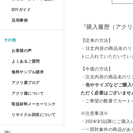
コレクションフレーム セ
箱型アクリルケース
爬虫類ケージ（水槽）
ポリカーボネートの特性と種類
UVインクジェット印刷
DIYガイド
コレクションテーブル
ドロップレット
お手入れ方法
鉄道模型Nゲージ用アク
ハムスターケース
活用事例
揃えておきたい基礎道具
『購入履歴（アクリ
液晶テレビ保護パネル ベ
マガジンハンガー
アクリルとポリカーボネートの
コレクション
けんどん式アクリルケー
ハムスターケース セミオ
切る／削る
【従来の方法】
その他
取り扱い注意
液晶テレビ保護パネル セ
アクリ・ラック
額装関係
穴を開ける
・注文内容の商品名のリ
ガルウイングケース
お客様の声
物性と耐薬品性
トに入れていただいてい
家具雑貨
テーブルマット セミオー
プライベート アクアリウ
端面仕上げ
よくあるご質問
ご購入時
ミニカー専用アクリルコ
許容寸法公差と重量
【今後の方法】
リフォーム/屋内外装飾
無料サンプル請求
フルオーダー（特注）
磨き／面取り
ミズ・アカリ
ご購入後
・注文内容の商品名のリ
箱型アクリルケース 積み
アクリ屋ブログ
アクリル板無料サンプルご請求
照明
・
色やサイズなどご購入
アクリル板
曲げる
プラトニックライトシリー
ただく必要はございませ
アクリ屋について
すべて
ポリカーボネート・その他無料
パソコン関係
アクリルパイプ・棒・球・半球
接着／シール
・ご希望の数量でカート
取扱材料メーカーリンク
会社概要
プラトニックライトシリー
アクリ屋コラム
キャストカラー板サンプル請求
Acky/M-acky
ポリカーボネート板
メンテナンス
※注意事項※
リサイクル回収について
営業日のご案内
NEWS
・2024/3/1以降にご
フラグメント
キャストカラーマット板サンプ
オーディオ関係
アクリル工具・用品
アクリ屋コラム
・一部対象外の商品があ
免責事項
TEL.