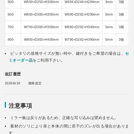
500
W500×D250×H300mm
W494×D244×H294mm
3mm
3個
600
W600×D300×H300mm
W590×D292×H290mm
5mm
3個
700
W700×D300×H350mm
W690×D292×H340mm
5mm
3個
800
W800×D300×H400mm
W790×D292×H390mm
5mm
3個
ピッタリの規格サイズが無い時や、鍵付きをご希望の場合は、
セ
ミオーダー品
をご利用下さい。
改訂履歴
2026/6/18
価格改定
注意事項
ミラー板は反りがあるため、正確な写り込みは望めません。
素材のソリにより扉と本体の間に若干のズレが出る場合がありま
す。