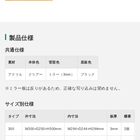
製品仕様
共通仕様
素材
本体色
背面色
底板色
アクリル
クリアー
ミラー（3mm）
ブラック
ミラー板は反りがあるため、正確な写り込みは望めません。
サイズ別仕様
タイプ
外寸法
内寸法
板厚
蝶番
300
W300×D250×H300mm
W294×D244×H294mm
3mm
2個