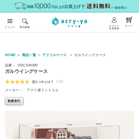
ログイン
カート
メニュー
商品検索
会員登録
HOME
商品一覧
アクリルケース
ガルウイングケース
品番：
ODCGW300
ガルウイングケース
17件
星5つ中の
4.7
メーカー：
アクリ屋ドットコム
数量割引