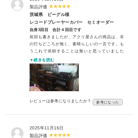
製品評価
茨城県 ビーグル様
レコードプレーヤーカバー セミオーダー
自身3回目 合計４回目です
前回も書きましたが、アクリ屋さんの商品は、非
の打ちどころが無く、素晴らしいの一言です。も
うこれで依頼することは無いと思っていました
が、何の何の、３度目の正直、３台目のレコード
▼続きを読む
プレイヤーを購入してしまいました。
１台目はガラード３０１でダブルアーム仕様、２
台目はトーレンスTD124でカートリッジはデッカ
リファレンスです、３台目はノッティンガム イン
タースペースHDでダブルアーム仕様となっていま
す。
レビューは参考になりましたか？
参考になった
どれも往年の名器ですが、まだまだ、現役です。
アクリ屋さんのお陰で、私のアナログ志向は、ま
だまだ続きそうです。
2025年11月16日
いつも本当にありがとうございます。
製品評価
あっそうそう、言い忘れましたが、アクリ屋さん