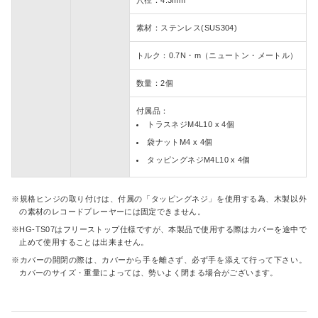
穴径：4.3mm
素材：ステンレス(SUS304)
トルク：0.7N・m（ニュートン・メートル）
数量：2個
付属品：
トラスネジM4L10 x 4個
袋ナットM4 x 4個
タッピングネジM4L10 x 4個
規格ヒンジの取り付けは、付属の「タッピングネジ」を使用する為、木製以外
の素材のレコードプレーヤーには固定できません。
HG-TS07はフリーストップ仕様ですが、本製品で使用する際はカバーを途中で
止めて使用することは出来ません。
カバーの開閉の際は、カバーから手を離さず、必ず手を添えて行って下さい。
カバーのサイズ・重量によっては、勢いよく閉まる場合がございます。