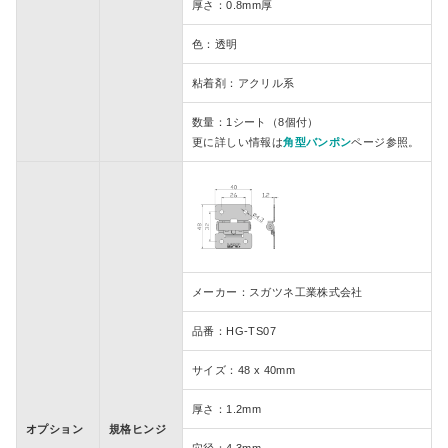
厚さ：0.8mm厚
色：透明
粘着剤：アクリル系
数量：1シート（8個付）
更に詳しい情報は
角型バンポン
ページ参照。
メーカー：スガツネ工業株式会社
品番：HG-TS07
サイズ：48 x 40mm
厚さ：1.2mm
オプション
規格ヒンジ