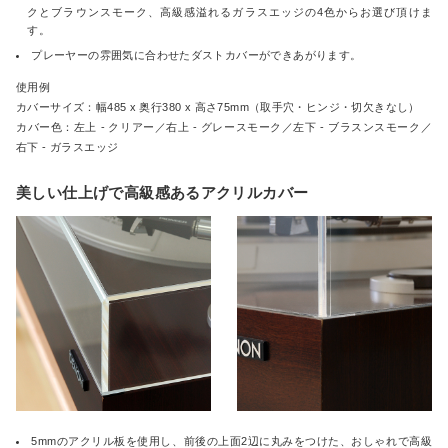
クとブラウンスモーク、高級感溢れるガラスエッジの4色からお選び頂けま
す。
プレーヤーの雰囲気に合わせたダストカバーができあがります。
使用例
カバーサイズ：幅485 x 奥行380 x 高さ75mm（取手穴・ヒンジ・切欠きなし）
カバー色：左上 - クリアー／右上 - グレースモーク／左下 - ブラスンスモーク／
右下 - ガラスエッジ
美しい仕上げで高級感あるアクリルカバー
5mmのアクリル板を使用し、前後の上面2辺に丸みをつけた、おしゃれで高級