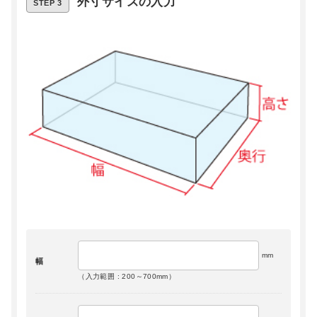
外寸サイズの入力
STEP 3
クリアー
mm
幅
（入力範囲 : 200～700mm）