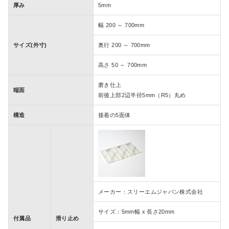
厚み
5mm
幅 200 ～ 700mm
サイズ(外寸)
奥行 200 ～ 700mm
クリアー
グレースモ
ーク
高さ 50 ～ 700mm
磨き仕上
端面
前後上部2辺半径5mm（R5）丸め
ブラウンス
ガラスエッ
構造
接着の5面体
モーク
ジ
メーカー：スリーエムジャパン株式会社
サイズ：5mm幅 x 長さ20mm
付属品
滑り止め