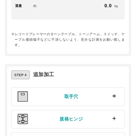
ガラスエッジ
重量
約
kg
レコードプレーヤーのターンテーブル、トーンアーム、スイッチ、ケ
ーブル接続端子などに干渉しないよう、充分な計測をお願い致しま
す。
追加加工
STEP 4
取手穴
規格ヒンジ