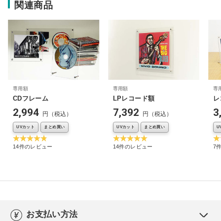
関連商品
専用額
専用額
専
CDフレーム
LPレコード額
レ
2,994
7,392
3
円（税込）
円（税込）
UVカット
まとめ買い
UVカット
まとめ買い
U
14件のレビュー
14件のレビュー
7
お支払い方法