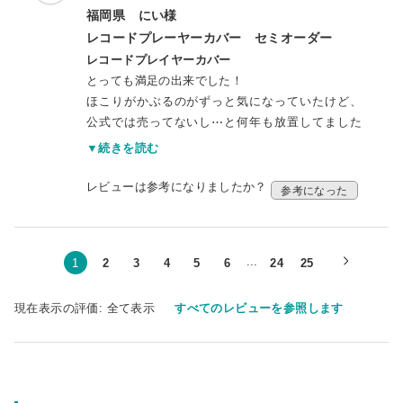
の梱包・配送に関しても大変素晴らしいと、いつ
福岡県 にい様
も思っています。また、機会があれば宜しくお願
レコードプレーヤーカバー セミオーダー
いします。
レコードプレイヤーカバー
とっても満足の出来でした！
ほこりがかぶるのがずっと気になっていたけど、
公式では売ってないし⋯と何年も放置してました
が、こちらでお願いしてよかかったです。
▼続きを読む
レビューは参考になりましたか？
参考になった
...
1
2
3
4
5
6
24
25
現在表示の評価:
全て表示
すべてのレビューを参照します