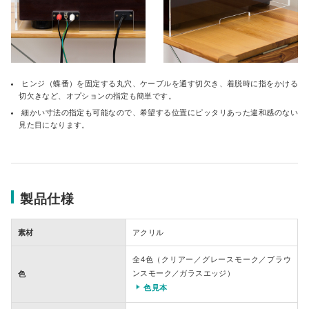
ヒンジ（蝶番）を固定する丸穴、ケーブルを通す切欠き、着脱時に指をかける
切欠きなど、オプションの指定も簡単です。
細かい寸法の指定も可能なので、希望する位置にピッタリあった違和感のない
見た目になります。
製品仕様
素材
アクリル
全4色（クリアー／グレースモーク／ブラウ
ンスモーク／ガラスエッジ）
色
色見本