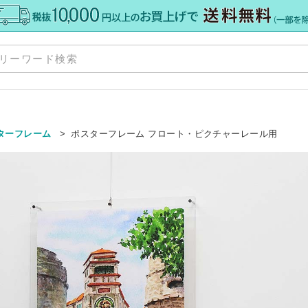
商
お
ターフレーム
ポスターフレーム フロート・ピクチャーレール用
ポ
格板
»
配
»
注
て
»
ト
ー
・加工
»
サ
カット
ダー
ダー
ミオーダー
»
ア） 規格サイズ
格サイズ