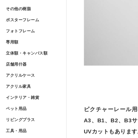
Lの字曲げ加工 セミオーダー
アクリルフランジ セミオー
その他の樹脂
»
UVプリント用 アクリルブ
その他の樹脂
アクリル低反射板（ノングレ
アクリルケースUV印刷 セミ
ポリカーボネート板 フリー
ポスターフレーム
コの字ディスプレイ台 セミ
アクリル実験装置・レンズ
ポスターフレーム
アクリルブロック クリアー
ポリスチレン型板 フリーカ
フォトフレーム
»
アクリル精密薄板
アイリスポリカシート（両面
フォトフレーム
階段手すりアクリルパネル 
ポスターフレーム スタンダ
専用額
»
アクリルブロック クリアー 
塩ビパンチング（穴開き）板
専用額
アクリル集光板
ポリカーボネート板 規格サ
フォトフレーム スタンダー
立体額・キャンバス
アクリル板レーザー加工（カ
ポスターフレーム スタンダ
立体額・キャンバス額
アクリルドーム（半球） 射
ワーロンパワーマット セミ
ユニフォーム額
アクリルミラー板
店舗用什器
»
アイリスポリカシート（両面
フォトフレーム スタンダー
店舗用什器
ポスターフレーム フロート
アクリル立体額
アクリルケース
»
アクリルドーム（半球） フ
PET板加工 セミオーダー
ユニフォーム額 セミオーダ
アクリルケース
アクリルハーフミラー（マジ
ポリカーボネート板加工 セ
フォトフレーム スタンダー
カタログスタンド
アクリル家具
»
ポスターフレーム フロート
アクリル立体額 ボックスタ
アクリル家具
アクリルドーム（半球） セ
PET板 Lの字曲げ加工 セミ
色紙額
アクリル四面体ケース セミ
アクリル紫外線カット（UV
インテリア・雑貨
ポリカーボネート円板 セミ
フォトフレーム スタンダー
カタログケース屋外用 ステ
インテリア・雑貨
ポスターフレーム フロート
アクリル立体額 ボックスタ
アクリル壁面棚
アクリル球 クリアー
ペット用品
»
PET板 コの字曲げ加工 セ
小色紙額
箱型アクリルケース セミオ
ペット用品
ピクチャーレール用
アクリルハードコート（耐擦
階段手すりポリカーボネート
フォトフレーム フロートタ
説教台
レコードプレーヤーカバー 
リビングプラス
»
ポスターフレーム フロート
油彩キャンバス立体額
アクリル壁面棚 セミオーダ
リビングプラス
A3、B1、B2、
アクリル大型円柱
ミニ色紙額
けんどん式アクリルケース 
犬トイレ
アクリル制電板（静電気防止
カーポート屋根修理材 フリ
工具・用品
»
フォトフレーム フロートタ
貴名受（名刺入れ）
キーボードラック
工具・用品
UVカットもありま
ポスターフレーム プロスタ
油彩キャンバス立体額 セミ
メタルラック棚板シート セ
ドロップレット・インセンス