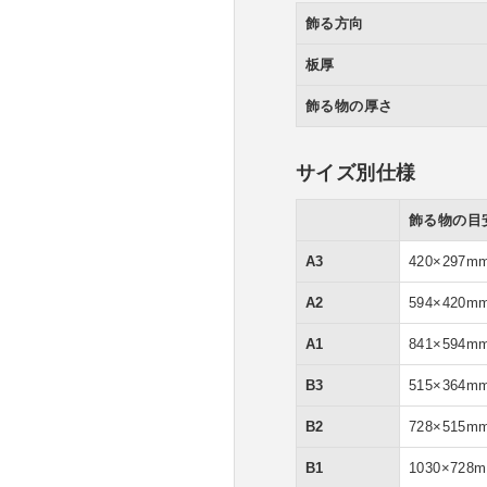
飾る方向
板厚
飾る物の厚さ
サイズ別仕様
飾る物の目
A3
420×297m
A2
594×420m
A1
841×594m
B3
515×364m
B2
728×515m
B1
1030×728