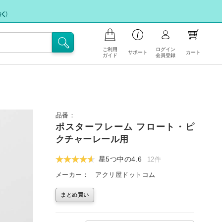
ご利用
ログイン
サポート
カート
ガイド
会員登録
品の注文について
支払いについて
お問い合わせ
イント会員について
品番：
フリー注文
ポスターフレーム フロート・ピ
送・送料について
FAX注文に関するご案内
クチャーレール用
文の内容の変更、返品・交換につい
注文キャンセル依頼
星5つ中の
4.6
12件
メーカー：
アクリ屋ドットコム
不良/破損/製品違いの交換・不足部品ご
イトの使い方
請求のお申込み
まとめ買い