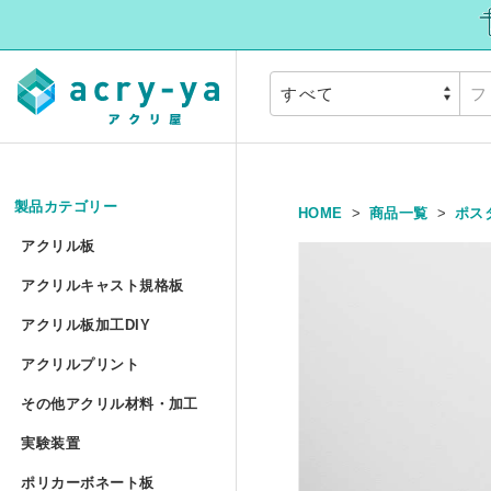
製品カテゴリー
HOME
商品一覧
ポス
アクリル板
»
アクリル板
アクリルキャスト規
アクリルキャスト規格板
アクリル押出板 規格サイズ
アクリル板加工DIY
アクリル板加工DIY
アクリルプリント
アクリル押出板 フリーカッ
アクリルプリント
アクリル板加工 セミオーダ
その他アクリル材料
その他アクリル材料・加工
アクリルキャスト板 フリー
アクリル板UV印刷 セミオー
実験装置
»
アクリル円板加工 セミオー
実験装置
アクリルパイプ/丸棒加工 セ
ポリカーボネート板
アクリル低反射板（ノングレ
アクリルブロックUV印刷 規
ポリカーボネート板