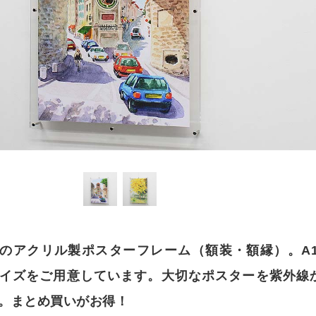
ダー
ロックセット（透明）
ア） フリーカット
オーダー
カット
»
オーダー
ット
耐候処理 ポリカ板）フリーカット
セミオーダー
ード
正方形厚板
 フリーカット
イズ
ド スタンド専用
額
»
ット・彫刻）サービス
ード セミオーダー
出成形品
オーダー
耐候処理 ポリカ板）規格サイズ
ド 壁掛け専用
タイプ
リーブロー成型品
ー
ックミラー）板 フリーカット
ミオーダー
ド スタンド壁掛け共用
タイプ セミオーダー
イプ
ミオーダー
オーダー
オーダー
カット）板
»
オーダー
ド セミオーダー
ン蝶番タイプ
・ピクチャーレール用
イプ セミオーダー
ミオーダー
ーダー
のアクリル製ポスターフレーム（額装・額縁）。A1
傷）板 フリーカット
パネル セミオーダー
イプ
セミオーダー
・ピクチャーレール用 セミオーダー
ー
B3サイズをご用意しています。大切なポスターを紫外線
セミオーダー
） フリーカット
ーカット
イプ セミオーダー
す。まとめ買いがお得！
イル
オーダー
ミオーダー
ホルダー