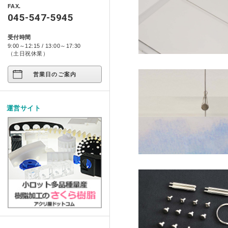
アクリ日記
ペット関係
FAX.
箱型ケース・コレクションケース
045-547-5945
プライバシーポリシー
アクリ屋DIY
コンポジット ベース シリー
アート作品
家具・雑貨
受付時間
製品レポート
9:00～12:15 / 13:00～17:30
店舗展示/装飾/看板
イージースツール コンプリ
ご注文の方法について
（土日祝休業）
イベント
営業日のご案内
お支払い方法について
試作/商品/景品
配送・送料について
運営サイト
その他
法人様お取引について
アクリルDIY
納期について
アクリルケース
メールやホームページのエラー
フルオーダー