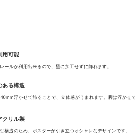
ダー
ーダー
リーカット
規格サイズ
タイプ
オーダー
イル セミオーダー
せ セミオーダー
スモール
 セミオーダー
（中空ポリカ板） フリーカット
タイプ セミオーダー
簡易防水
フルオーダー
ー
 セミオーダー
ミオーダー
規格サイズ
キューブ）
簡易防水 セミオーダー
ーダー
ーダー
フリーカット
利用可能
ル マグネットタイプ
ード スタンド専用
ケース セミオーダー
レールが利用出来るので、壁に加工せずに飾れます。
ーダー
安小片板）セット
ップ
ドタイプ
台 セミオーダー
のある構造
ズフィット
40mm浮かせて飾ることで、立体感がうまれます。脚は浮かせ
ひな壇付き セミオーダー
 セミオーダー
イプ
板加工 セミオーダー
アクリル製
オーダー
む構造のため、ポスターが引き立つオシャレなデザインです。