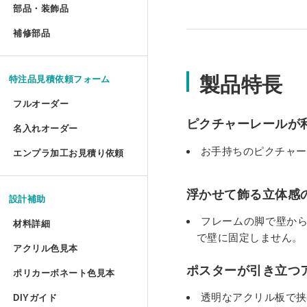
部品・装飾品
»
ジグソーパズル額 セミオー
円柱アクリルケース セミオ
犬トイレ セミオーダー
部品・装飾品
アクリルプリズムシート フ
ツインカーボ スタンダード 
フォトフレーム テーパード
アクリルフードカバー セミ
抽選箱
ポスターフレーム プロスタ
補修部品
»
油彩キャンバス立体額 かぶ
アクリルラック
アクリル ラウンド ボウル 
補修部品
厚物フレーム セミオーダー
鍵付きアクリルショーケース
犬トイレ コーナータイプ
アクリル厚板 フリーカット
ツインカーボ・ポリカツイン
フォトフレーム テーパード
アクリルパーテーション
フォトフレームクロック
ポスターフレーム 屋外用・
アクリルキャンバスケース 
アクリルラック セミオーダ
アクリル ラウンド ボウル
LPレコード額
アクリル オープンボックス
製品特長
犬トイレ コーナータイプ セ
特注品見積依頼フォーム
特売 アクリル型模様板
ポリカーボネート型模様板 
マグネットフォトフレーム
ビスマスキューブ（アクリル
ポスターフレーム 屋外用・
ディスプレイラック セミオ
カトリ・スタンド
フルオーダー
LPレコード盤フレーム
ガルウイングケース セミオ
バードケージケース
アクリル端材（薄板・厚板）
ポリカーボネート型模様板 
ピクチャーレールが
フォトフレーム プロスタイ
アクリル封入 フルオーダー
名入れオーダー
フォームでのお見積もり依頼
ポスターフレーム スタンダ
ワゴン
アクリル ペントレイ
レコード額シングルサイズ
鉄道模型Nゲージ用アクリル
お手持ちのピクチャー
バードケージケース セミオ
エンプラ加工お見積り依頼
アクリル端材セット（極厚）
レーザー彫刻
ポリカーボネート板端材（格
フォトフレーム テーブルト
FAXでのお見積もり依頼
大型ポスターフレームスタン
ワゴン セミオーダー
キギ
フォームでのお見積もり依頼
CDフレーム
アクリルひな壇ディスプレイ
機械彫刻
バードケージケース 扉付き
浮かせて飾る立体感
L判フォトフレーム カラー
設計補助
透明イーゼル
アクリルキャビネット
ブロックベース
書体彫刻
賞状額 セミオーダー
フレームの脚で壁から
けんどん式アクリルケース 
バードケージケース 扉付き
材料詳細
フォトフレーム ソリッドタ
で壁に固定しません。
かんたん書体彫刻
アレンジシェルフ
キュービック・サークル
アクリル色見本
アクリルの特性と種類
手ぬぐい額
サッカーボールケース
水槽ふた用ポリカーボネート
フォトフレーム チェキ専用
ポスターが引き立つ
ポリカーボネート色見本
シルク印刷
ポリカーボネートの特性と種類
アクリルテーブル
カップ 'フロート'
コレクションフレーム セミ
箱型アクリルケース
爬虫類ケージ（水槽）
透明なアクリル板で挟
DIYガイド
UVインクジェット印刷