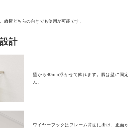
ケース
トタイプ セミオーダー
、縦横どちらの向きでも使用が可能です。
ダー
オーダー
設計
ー
ションケース
ーム
ねタイプ
壁から40mm浮かせて飾れます。脚は壁に固
プルご請求フォーム
SPH
ん。
ECL
求
ワイヤーフックはフレーム背面に掛け、正面