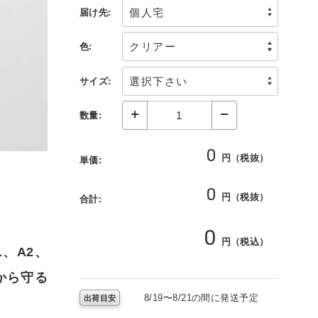
届け先:
色:
サイズ:
数量:
0
円（税抜）
単価:
0
円（税抜）
合計:
0
円（税込）
、A2、
から守る
8/19〜8/21の間に発送予定
出荷目安