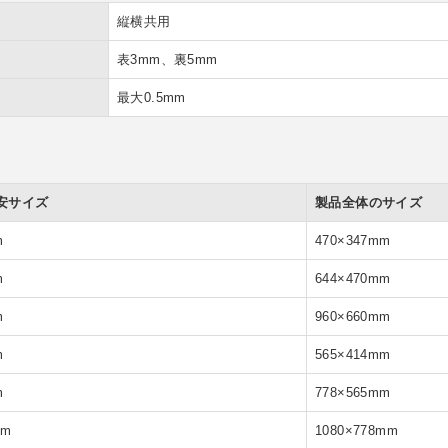
縦横共用
表3mm、裏5mm
最大0.5mm
安サイズ
製品全体のサイズ
m
470×347mm
m
644×470mm
m
960×660mm
m
565×414mm
m
778×565mm
mm
1080×778mm