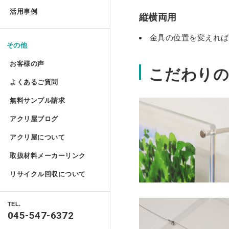
お手入れ方法
コレクションテーブル
ドロップレット
活用事例
揃えておきたい基礎道具
縦横両用
鉄道模型Nゲージ用アクリル
ハムスターケース
アクリルとポリカーボネートの違い
コレクション
液晶テレビ保護パネル ベル
切る／削る
金具の位置を変えれば
マガジンハンガー
けんどん式アクリルケース
その他
ハムスターケース セミオー
取り扱い注意
額装関係
穴を開ける
液晶テレビ保護パネル セミ
お客様の声
アクリ・ラック
こだわりの
物性と耐薬品性
ガルウイングケース
家具雑貨
端面仕上げ
よくあるご質問
ご購入時
テーブルマット セミオーダ
プライベート アクアリウム
許容寸法公差と重量
ミニカー専用アクリルコレク
リフォーム/屋内外装飾
無料サンプル請求
フルオーダー（特注）
磨き／面取り
ご購入後
ミズ・アカリ
アクリ屋ブログ
アクリル板無料サンプルご請求フォ
照明
箱型アクリルケース 積み重
アクリル板
曲げる
アクリ屋について
すべて
ポリカーボネート・その他無料サン
パソコン関係
プラトニックライトシリーズ 
アクリルパイプ・棒・球・半球
接着／シール
取扱材料メーカーリンク
会社概要
アクリ屋コラム
キャストカラー板サンプル請求
Acky/M-acky
ポリカーボネート板
メンテナンス
プラトニックライトシリーズ 
リサイクル回収について
営業日のご案内
NEWS
キャストカラーマット板サンプル請
オーディオ関係
アクリル工具・用品
アクリ屋コラム
フラグメント
免責事項
TEL.
製品情報
自動車用品
045-547-6372
ポスターフレーム・フォトフレーム
特定商取引に基づく表記
ベース ライトシリーズ