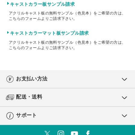
キャストカラー板サンプル請求
アクリルキャスト板の無料サンプル（色見本）をご希望の方は、
こちらのフォームよりご請求下さい。
キャストカラーマット板サンプル請求
アクリルキャスト板の無料サンプル（色見本）をご希望の方は、
こちらのフォームよりご請求下さい。
お支払い方法
配送・送料
サポート