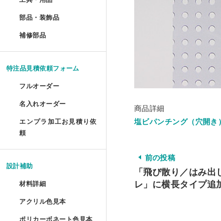
ポスターフレーム プロス
油彩キャンバス立体額 セ
メタルラック棚板シート 
アクリルプリズムシート 
ドロップレット・インセ
部品・装飾品
»
ジグソーパズル額 セミオ
円柱アクリルケース セミ
犬トイレ セミオーダー
部品・装飾品
ツインカーボ スタンダー
フォトフレーム テーパー
アクリルフードカバー セ
抽選箱
ポスターフレーム プロス
補修部品
»
油彩キャンバス立体額 か
アクリルラック
アクリル厚板 フリーカッ
アクリル ラウンド ボウル
補修部品
厚物フレーム セミオーダ
鍵付きアクリルショーケ
犬トイレ コーナータイプ
ツインカーボ・ポリカツ
フォトフレーム テーパー
アクリルパーテーション
フォトフレームクロック
ポスターフレーム 屋外用
アクリルキャンバスケー
アクリルラック セミオー
特売 アクリル型模様板
アクリル ラウンド ボウ
LPレコード額
アクリル オープンボック
犬トイレ コーナータイプ
特注品見積依頼フォーム
ポリカーボネート型模様板
マグネットフォトフレー
ビスマスキューブ（アク
ポスターフレーム 屋外用
ディスプレイラック セミ
アクリル端材（薄板・厚
カトリ・スタンド
フルオーダー
LPレコード盤フレーム
ガルウイングケース セミ
バードケージケース
ポリカーボネート型模様
フォトフレーム プロスタ
アクリル封入 フルオーダ
名入れオーダー
フォームでのお見積もり依頼
商品詳細
ポスターフレーム スタン
ワゴン
アクリル端材セット（極
アクリル ペントレイ
レコード額シングルサイ
鉄道模型Nゲージ用アクリ
バードケージケース セミ
塩ビパンチング（穴開き
エンプラ加工お見積り依
レーザー彫刻
ポリカーボネート板端材
フォトフレーム テーブル
FAXでのお見積もり依頼
頼
大型ポスターフレームス
ワゴン セミオーダー
キギ
フォームでのお見積もり依頼
CDフレーム
アクリルひな壇ディスプ
機械彫刻
バードケージケース 扉付
L判フォトフレーム カラ
前の投稿
透明イーゼル
アクリルキャビネット
ブロックベース
設計補助
書体彫刻
賞状額 セミオーダー
「飛び散り／はみ出
けんどん式アクリルケース
バードケージケース 扉付
フォトフレーム ソリッド
レ」に横長タイプ追
材料詳細
かんたん書体彫刻
アレンジシェルフ
キュービック・サークル
手ぬぐい額
サッカーボールケース
水槽ふた用ポリカーボネ
アクリル色見本
アクリルの特性と種類
フォトフレーム チェキ専
シルク印刷
アクリルテーブル
カップ 'フロート'
ポリカーボネート色見本