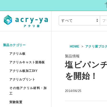
製品カテゴリー
HOME
アクリ屋ブロ
アクリル板
»
アクリル板
製品情報
アクリルキャスト
塩ビパンチ
アクリルキャスト規格板
アクリル押出板 規格サイ
アクリル板加工DI
アクリル板加工DIY
を開始！
アクリルプリント
アクリル押出板 フリーカ
アクリルプリント
アクリル板加工 セミオー
その他アクリル材
その他アクリル材料・加
2014/06/25
アクリルキャスト板 フリ
アクリル板UV印刷 セミ
工
アクリル円板加工 セミオ
実験装置
»
アクリルパイプ/丸棒加工
実験装置
アクリル低反射板（ノン
アクリルブロックUV印刷