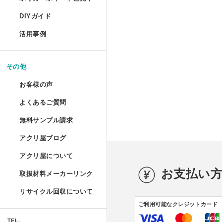
コレクションフレーム セ
箱型アクリルケース
爬虫類ケージ（水槽）
ポリカーボネートの特性と種類
UVインクジェット印刷
DIYガイド
コレクションテーブル
ドロップレット
お手入れ方法
鉄道模型Nゲージ用アク
ハムスターケース
活用事例
揃えておきたい基礎道具
液晶テレビ保護パネル ベ
マガジンハンガー
アクリルとポリカーボネートの
コレクション
けんどん式アクリルケー
ハムスターケース セミオ
切る／削る
その他
取り扱い注意
液晶テレビ保護パネル セ
アクリ・ラック
額装関係
穴を開ける
ガルウイングケース
お客様の声
物性と耐薬品性
家具雑貨
テーブルマット セミオー
プライベート アクアリウ
端面仕上げ
よくあるご質問
ご購入時
ミニカー専用アクリルコ
許容寸法公差と重量
リフォーム/屋内外装飾
無料サンプル請求
フルオーダー（特注）
磨き／面取り
ミズ・アカリ
ご購入後
箱型アクリルケース 積み
アクリ屋ブログ
アクリル板無料サンプルご請求
照明
アクリル板
曲げる
プラトニックライトシリー
アクリ屋について
すべて
ポリカーボネート・その他無料
パソコン関係
アクリルパイプ・棒・球・半球
接着／シール
お支払い
取扱材料メーカーリンク
会社概要
プラトニックライトシリー
アクリ屋コラム
キャストカラー板サンプル請求
Acky/M-acky
ポリカーボネート板
メンテナンス
リサイクル回収について
営業日のご案内
NEWS
フラグメント
ご利用可能なクレジットカード
キャストカラーマット板サンプ
オーディオ関係
アクリル工具・用品
アクリ屋コラム
免責事項
TEL.