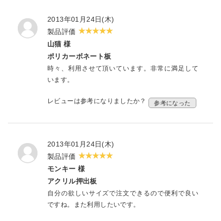
いたでケルト有難い 具体的には：板であって
2013年01月24日(木)
も、中心から１０センチの円上に４つのねじ穴
が 必要になる場合、インターネット画面からの
製品評価
簡易な設計注文が今のところ 出来ないのです以
山猫 様
上ですが、貴社の現在の対応は良くできており、
ポリカーボネート板
歴史もあって安心館があります、ありがたいで
時々、利用させて頂いています。非常に満足して
す 今後もお世話になります。
います。
レビューは参考になりましたか？
参考になった
2013年01月24日(木)
製品評価
モンキー 様
アクリル押出板
自分の欲しいサイズで注文できるので便利で良い
ですね。また利用したいです。