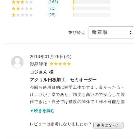
(163)
(71)
(25)
並び替え
2013年01月25日(金)
製品評価
コジさん 様
アクリル円板加工 セミオーダー
今回も使用目的は科学工作です１．良かった点・
仕上げが丁寧であり、精度も高いので安心して製
作できた・自分では精度の関係で工作不可能な部
分を加工してもらえた・途中経過の報告が適時あ
▼続きを読む
り、スケジュールが守られた２．要望事項・穴あ
け加工についてですが、アクリル円板での穴あけ
レビューは参考になりましたか？
参考になった
は種類も多く 不足ありませんが、アクリル板で
の穴あけは限定されるので、できれば 増やして