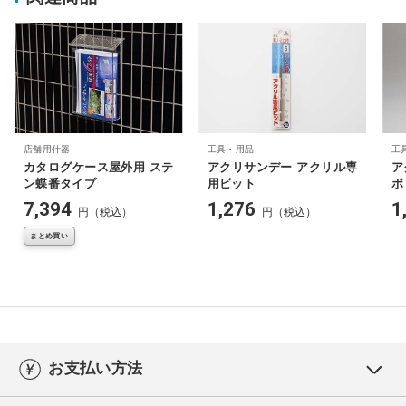
店舗用什器
工具・用品
工
カタログケース屋外用 ステ
アクリサンデー アクリル専
ア
ン蝶番タイプ
用ビット
ポ
7,394
1,276
1
円（税込）
円（税込）
まとめ買い
お支払い方法