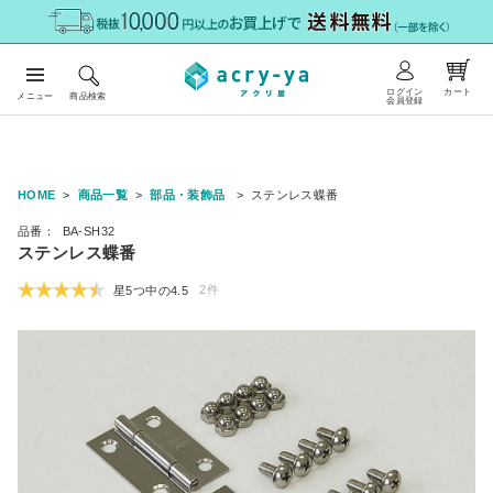
ログイン
カート
メニュー
商品検索
会員登録
HOME
商品一覧
部品・装飾品
ステンレス蝶番
品番：
BA-SH32
ステンレス蝶番
2件
星5つ中の
4.5