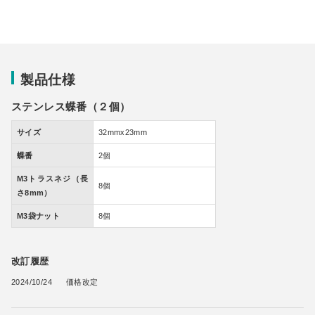
製品仕様
ステンレス蝶番（２個）
サイズ
32mmx23mm
蝶番
2個
M3トラスネジ（長
8個
さ8mm）
M3袋ナット
8個
改訂履歴
2024/10/24
価格改定