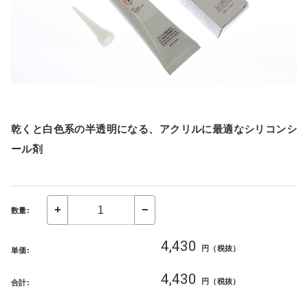
乾くと白色系の半透明になる、アクリルに最適なシリコンシ
ール剤
数量:
4,430
円（税抜）
単価:
4,430
円（税抜）
合計: