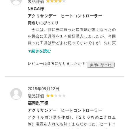
製品評価
NAGA様
アクリサンデー ヒートコントローラー
荷造りにびっくり
今回は、特に先に買った接着剤が無くなったの
を機会に工具等を１４種類購入しましたが、今回
買った工具は殆どまだ使ってないですが、先に買
った端材が残っているために接着剤を使っており
▼続きを読む
ます。その接着剤が便利で接着効果も非常に良く
便利に使っております。
レビューは参考になりましたか？
参考になった
今回来た工具等の量に対し、荷造り用箱があま
り大きくてびっくりしております。勿体ないと思
いました。
2015年08月22日
製品評価
福岡乱平様
アクリサンデー ヒートコントローラー
アクリル曲げ器を作成し（２００Ｗのニクロム
線）電源を入れても熱くまらなかった、ヒートコ