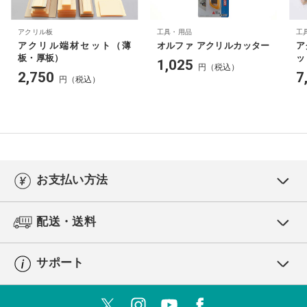
アクリル板
工具・用品
工
アクリル端材セット（薄
オルファ アクリルカッター
ア
板・厚板）
ッ
1,025
円（税込）
2,750
7
円（税込）
お支払い方法
配送・送料
サポート