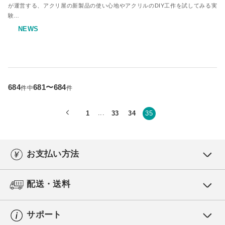
が運営する、アクリ屋の新製品の使い心地やアクリルのDIY工作を試してみる実
験…
NEWS
684
681〜684
件中
件
...
1
33
34
35
お支払い方法
配送・送料
サポート