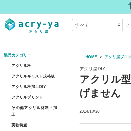
製品カテゴリー
HOME
アクリ屋ブロ
アクリル板
»
アクリル板
アクリ屋DIY
アクリルキャスト
アクリル型
アクリルキャスト規格板
アクリル押出板 規格サイ
アクリル板加工DI
アクリル板加工DIY
げません
アクリルプリント
アクリル押出板 フリーカ
アクリルプリント
アクリル板加工 セミオー
その他アクリル材
その他アクリル材料・加
2014/10/20
アクリルキャスト板 フリ
アクリル板UV印刷 セミ
工
アクリル円板加工 セミオ
実験装置
»
アクリルパイプ/丸棒加工
実験装置
アクリル低反射板（ノン
アクリルブロックUV印刷