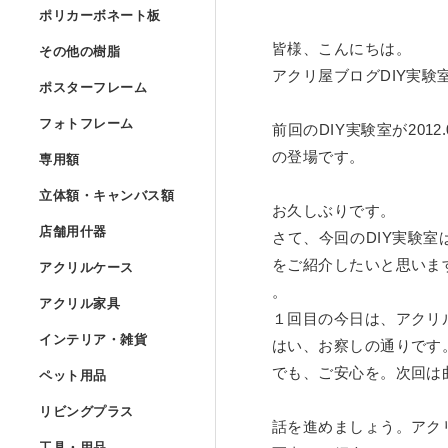
Lの字曲げ加工 セミオー
ポリカーボネート
ポリカーボネート板
UVプリント用 アクリル
アクリルフランジ セミオ
アクリル低反射板（ノン
アクリルケースUV印刷 
その他の樹脂
»
皆様、こんにちは。
その他の樹脂
コの字ディスプレイ台 セ
ポリカーボネート板 フリ
アクリ屋ブログDIY実験
アクリルブロック クリア
ポスターフレーム
アクリル実験装置・レン
ポスターフレーム
アクリル精密薄板
ポリスチレン型板 フリー
階段手すりアクリルパネ
フォトフレーム
アイリスポリカシート（
フォトフレーム
前回のDIY実験室が2012.
アクリルブロック クリア
ポスターフレーム スタン
アクリル集光板
専用額
»
の登場です。
塩ビパンチング（穴開き
専用額
アクリル板レーザー加工
ポリカーボネート板 規格
フォトフレーム スタンダ
アクリルドーム（半球） 
立体額・キャンバ
ポスターフレーム スタン
立体額・キャンバス額
アクリルミラー板
ワーロンパワーマット セ
お久しぶりです。
ユニフォーム額
店舗用什器
»
アイリスポリカシート（
フォトフレーム スタンダ
店舗用什器
さて、今回のDIY実験
アクリルドーム（半球）
ポスターフレーム フロー
アクリル立体額
アクリルハーフミラー（
アクリルケース
PET板加工 セミオーダー
をご紹介したいと思いま
ユニフォーム額 セミオー
アクリルケース
ポリカーボネート板加工 
フォトフレーム スタンダ
カタログスタンド
アクリルドーム（半球） 
。
アクリル家具
»
ポスターフレーム フロー
アクリル立体額 ボックス
アクリル家具
アクリル紫外線カット（
PET板 Lの字曲げ加工 
色紙額
１回目の今日は、アクリ
アクリル四面体ケース セ
インテリア・雑貨
ポリカーボネート円板 セ
フォトフレーム スタンダ
カタログケース屋外用 
インテリア・雑貨
アクリル球 クリアー
はい、お察しの通りです
ポスターフレーム フロ
アクリル立体額 ボックス
アクリル壁面棚
アクリルハードコート（
ペット用品
»
PET板 コの字曲げ加工 
小色紙額
でも、ご安心を。次回は
箱型アクリルケース セミ
ペット用品
階段手すりポリカーボネ
フォトフレーム フロート
説教台
レコードプレーヤーカバ
アクリル大型円柱
リビングプラス
ポスターフレーム フロー
油彩キャンバス立体額
アクリル壁面棚 セミオー
アクリル制電板（静電気
リビングプラス
ミニ色紙額
けんどん式アクリルケー
話を進めましょう。アク
犬トイレ
カーポート屋根修理材 フ
工具・用品
»
フォトフレーム フロート
貴名受（名刺入れ）
キーボードラック
工具・用品