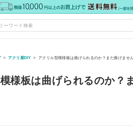
グ
アクリ屋DIY
アクリル型模様板は曲げられるのか？まだ曲げませ
規格板
»
模様板は曲げられるのか？
ズ
Y
»
»
ット
ダー
料・加工
»
ーカット
オーダー
ーダー
 セミオーダー
グレア） 規格サイズ
 規格サイズ