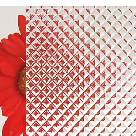
タイル
ミオーダー
セミオーダー
フリーカット
ンスホルダー
ーダー
オーダー
ド 規格サイズ
ドタイプ
ミオーダー
タイル セミオーダー
ぶせ セミオーダー
ト
 スモール
ー
ース セミオーダー
イン（中空ポリカ板） フリーカット
ドタイプ セミオーダー
・簡易防水
ス フルオーダー
ダー
ル
ス セミオーダー
 セミオーダー
 規格サイズ
ム
リルキューブ）
・簡易防水 セミオーダー
オーダー
板）
オーダー
板 フリーカット
イル マグネットタイプ
ー
ダード スタンド専用
厚）
ズ
ルケース セミオーダー
オーダー
（格安小片板）セット
トップ
タンドタイプ
レイ台 セミオーダー
き
ーズフィット
 ひな壇付き セミオーダー
き セミオーダー
タイプ
ート板加工 セミオーダー
用