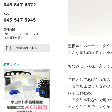
製品情報
自動車用品
045-547-6372
ベース ライトシリーズ
ポスターフレーム・フォトフレ
特定商取引に基づく表記
アクリ日記
ペット関係
FAX.
箱型ケース・コレクションケー
コンポジット ベース シ
045-547-5945
プライバシーポリシー
アクリ屋DIY
アート作品
家具・雑貨
受付時間
イージースツール コンプ
製品レポート
9:00～12:15 / 13:00～17:30
店舗展示/装飾/看板
ご注文の方法について
（土日祝休業）
型板ルミネーティングK1
イベント
営業日のご案内
お支払い方法について
こんな感じの板です。模
試作/商品/景品
配送・送料について
運営サイト
ちなみに、模様が入って
その他
法人様お取引について
アクリルDIY
特長としてあげられるの
納期について
・表面加工により光の透
アクリルケース
メールやホームページのエラー
レイにお勧め。
・アクリル製なので耐久
フルオーダー
というところでしょうか