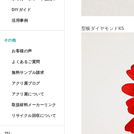
コレクションフレーム セ
箱型アクリルケース
爬虫類ケージ（水槽）
ポリカーボネートの特性と種類
UVインクジェット印刷
DIYガイド
コレクションテーブル
ドロップレット
お手入れ方法
鉄道模型Nゲージ用アク
ハムスターケース
活用事例
揃えておきたい基礎道具
液晶テレビ保護パネル ベ
型板ダイヤモンドK5
マガジンハンガー
アクリルとポリカーボネートの
コレクション
けんどん式アクリルケー
ハムスターケース セミオ
切る／削る
その他
取り扱い注意
液晶テレビ保護パネル セ
アクリ・ラック
額装関係
穴を開ける
ガルウイングケース
お客様の声
物性と耐薬品性
家具雑貨
テーブルマット セミオー
プライベート アクアリウ
端面仕上げ
よくあるご質問
ご購入時
ミニカー専用アクリルコ
許容寸法公差と重量
リフォーム/屋内外装飾
無料サンプル請求
フルオーダー（特注）
磨き／面取り
ミズ・アカリ
ご購入後
箱型アクリルケース 積み
アクリ屋ブログ
アクリル板無料サンプルご請求
照明
アクリル板
曲げる
プラトニックライトシリー
アクリ屋について
すべて
ポリカーボネート・その他無料
パソコン関係
アクリルパイプ・棒・球・半球
接着／シール
取扱材料メーカーリンク
会社概要
プラトニックライトシリー
アクリ屋コラム
キャストカラー板サンプル請求
Acky/M-acky
ポリカーボネート板
メンテナンス
リサイクル回収について
営業日のご案内
NEWS
フラグメント
キャストカラーマット板サンプ
オーディオ関係
アクリル工具・用品
アクリ屋コラム
免責事項
TEL.