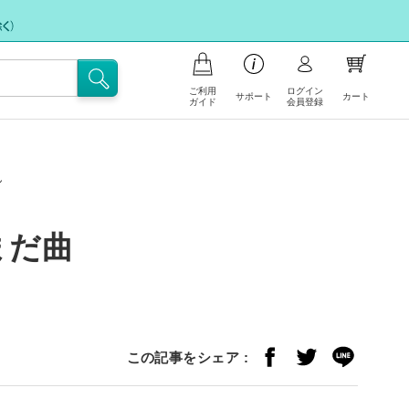
ご利用
ログイン
サポート
カート
ガイド
会員登録
商品の注文について
お支払いについて
お問い合わせ
ん
ポイント会員について
フリー注文
配送・送料について
まだ曲
FAX注文に関するご案内
注文の内容の変更、返品・交換につ
注文キャンセル依頼
いて
不良/破損/製品違いの交換・不足部
サイトの使い方
品ご請求のお申込み
この記事をシェア :