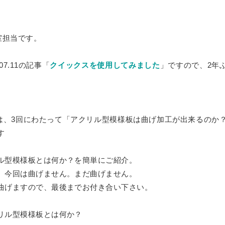
ダー
板
»
ブロックセット（透明）
ーダー
グレア） フリーカット
セミオーダー
ミオーダー
ーカット
室担当です。
ー
»
ズ
カット
ル セミオーダー
»
両面耐候処理 ポリカ板）フリーカット
07.11の記事「
クイックスを使用してみました
」ですので、2年
ー 正方形厚板
ダード
）板 フリーカット
（カット・彫刻）サービス
サイズ
ード スタンド専用
射出成形品
ス額
»
ダード セミオーダー
ミオーダー
両面耐候処理 ポリカ板）規格サイズ
ード 壁掛け専用
室は、3回にわたって「アクリル型模様板は曲げ加工が出来るのか
 フリーブロー成型品
トタイプ
マジックミラー）板 フリーカット
»
す
ダー
セミオーダー
ード スタンド壁掛け共用
セミオーダー
トタイプ セミオーダー
タイプ
UVカット）板
セミオーダー
ル型模様板とは何か？を簡単にご紹介。
ミオーダー
»
ミオーダー
ード セミオーダー
ステン蝶番タイプ
。今回は曲げません。まだ曲げません。
ート・ピクチャーレール用
タイプ セミオーダー
耐擦傷）板 フリーカット
セミオーダー
曲げますので、最後までお付き合い下さい。
オーダー
ートパネル セミオーダー
タイプ
ー セミオーダー
»
ト・ピクチャーレール用 セミオーダー
ダー
防止） フリーカット
ス セミオーダー
リル型模様板とは何か？
リーカット
タイプ セミオーダー