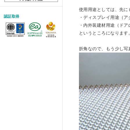
使用用途としては、先に
認証取得
・ディスプレイ用途（ア
・内外装建材用途（ドア
というところになります
折角なので、もう少し写