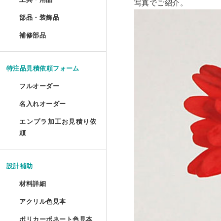
写真でご紹介。
ポスターフレーム プロス
油彩キャンバス立体額 セ
メタルラック棚板シート 
アクリルプリズムシート 
ドロップレット・インセ
部品・装飾品
»
ジグソーパズル額 セミオ
円柱アクリルケース セミ
犬トイレ セミオーダー
部品・装飾品
ツインカーボ スタンダー
フォトフレーム テーパー
アクリルフードカバー セ
抽選箱
ポスターフレーム プロス
補修部品
»
油彩キャンバス立体額 か
アクリルラック
アクリル厚板 フリーカッ
アクリル ラウンド ボウル
補修部品
厚物フレーム セミオーダ
鍵付きアクリルショーケ
犬トイレ コーナータイプ
ツインカーボ・ポリカツ
フォトフレーム テーパー
アクリルパーテーション
フォトフレームクロック
ポスターフレーム 屋外用
アクリルキャンバスケー
アクリルラック セミオー
特売 アクリル型模様板
アクリル ラウンド ボウ
LPレコード額
アクリル オープンボック
犬トイレ コーナータイプ
特注品見積依頼フォーム
ポリカーボネート型模様板
マグネットフォトフレー
ビスマスキューブ（アク
ポスターフレーム 屋外用
ディスプレイラック セミ
アクリル端材（薄板・厚
カトリ・スタンド
フルオーダー
LPレコード盤フレーム
ガルウイングケース セミ
バードケージケース
ポリカーボネート型模様
フォトフレーム プロスタ
アクリル封入 フルオーダ
名入れオーダー
フォームでのお見積もり依頼
ポスターフレーム スタン
ワゴン
アクリル端材セット（極
アクリル ペントレイ
レコード額シングルサイ
鉄道模型Nゲージ用アクリ
バードケージケース セミ
エンプラ加工お見積り依
レーザー彫刻
ポリカーボネート板端材
フォトフレーム テーブル
FAXでのお見積もり依頼
頼
大型ポスターフレームス
ワゴン セミオーダー
キギ
フォームでのお見積もり依頼
CDフレーム
アクリルひな壇ディスプ
機械彫刻
バードケージケース 扉付
L判フォトフレーム カラ
透明イーゼル
アクリルキャビネット
ブロックベース
設計補助
書体彫刻
賞状額 セミオーダー
けんどん式アクリルケース
バードケージケース 扉付
フォトフレーム ソリッド
材料詳細
かんたん書体彫刻
アレンジシェルフ
キュービック・サークル
手ぬぐい額
サッカーボールケース
水槽ふた用ポリカーボネ
アクリル色見本
アクリルの特性と種類
フォトフレーム チェキ専
シルク印刷
アクリルテーブル
カップ 'フロート'
ポリカーボネート色見本