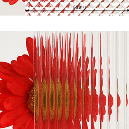
ミオーダー
リルケース
ルトタイプ セミオーダー
違い
ス
ーダー
ミオーダー
ダー
ム
レクションケース
重ねタイプ
フォーム
ズ SPH
サンプルご請求フォーム
ズ ECL
ル請求