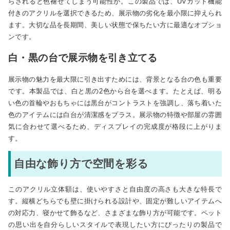
らされると色褪せてしまう可能性が。この製品では、UVカット機能
付きのアクリルを選択できるため、展示物の劣化を最小限に抑えられ
ます。大切な品を長期間、美しい状態で保ちたい方に最適なオプショ
ンです。
白・黒の台で展示物を引き立てる
展示物の魅力を最大限に引き出すためには、背景となる台の色も重要
です。本製品では、白と黒の2色から台を選べます。たとえば、明る
い色の首輪やおもちゃには黒台がコントラストを強調し、落ち着いた
色のアイテムには白台が清潔感をプラス。展示物の特徴や部屋の雰囲
気に合わせて選べるため、ディスプレイの完成度が格段に上がりま
す。
自由な飾り方で空間を彩る
このアクリル立体額は、使いやすさと自由度の高さも大きな特長で
す。縦横どちらでも壁に掛けられる設計や、固定が難しいアイテムへ
の対応力、寝かせて飾るなど、さまざまな飾り方が可能です。ペット
の思い出を自分らしいスタイルで表現したい方にぴったりの製品で