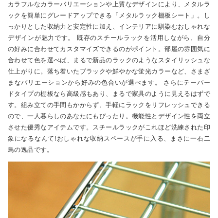
カラフルなカラーバリエーションや上質なデザインにより、メタルラ
ックを簡単にグレードアップできる「メタルラック棚板シート」。し
っかりとした収納力と安定性に加え、インテリアに馴染むおしゃれな
デザインが魅力です。 既存のスチールラックを活用しながら、自分
の好みに合わせてカスタマイズできるのがポイント。部屋の雰囲気に
合わせて色を選べば、まるで新品のラックのようなスタイリッシュな
仕上がりに。落ち着いたブラックや鮮やかな蛍光カラーなど、さまざ
まなバリエーションから好みの色合いが選べます。 さらにテーパー
ドタイプの棚板なら高級感もあり、まるで家具のように見えるはずで
す。組み立ての手間もかからず、手軽にラックをリフレッシュできる
ので、一人暮らしのあなたにもぴったり。機能性とデザイン性を両立
させた優秀なアイテムです。スチールラックがこれほど洗練された印
象になるなんて!おしゃれな収納スペースが手に入る、まさに一石二
鳥の逸品です。