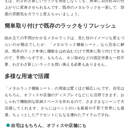
えば、わざわざ新しいラックを用意しなくても、簡単に自分好みの仕
上がりに変身させられるんです。既存のメタルラックを一新して、部
屋の雰囲気をガラリと変えちゃいましょう。
簡単取り付けで既存のラックをリフレッシュ
組み立ての手間がかかるメタルラックは、見た目のイメージも変えづ
らいのが難点でしたが、「メタルラック棚板シート」なら完全に解
決。既存のラック本体に棚板をはめ込むだけで簡単に取り付けできる
ので、手間いらずです。もちろん、ネジ留めなどの固定作業も一切不
要。わざわざ新しいラックを買い換える必要もありません。
多様な用途で活躍
「メタルラック棚板シート」の用途は驚くほど幅広いんです。自宅は
もちろん、オフィスや店舗のディスプレイなどにも活用できます。お
しゃれで機能的な収納スペースを作れるので、さまざまなシーンで大
活躍してくれます。さらにはペットのいる家庭や子育て世帯にも最
適。ちょっとしたアクセントにもなる優れたアイテムですね。
自宅はもちろん、オフィスや店舗にも