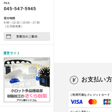
アクリ日記
ペット関係
FAX.
箱型ケース・コレクションケース
045-547-5945
プライバシーポリシー
アクリ屋DIY
コンポジット ベース シリー
アート作品
家具・雑貨
受付時間
製品レポート
9:00～12:15 / 13:00～17:30
店舗展示/装飾/看板
イージースツール コンプリ
ご注文の方法について
（土日祝休業）
イベント
営業日のご案内
お支払い方法について
試作/商品/景品
配送・送料について
運営サイト
その他
法人様お取引について
アクリルDIY
納期について
お支払い
アクリルケース
メールやホームページのエラー
フルオーダー
ご利用可能なクレジットカード
コンビニ支払い