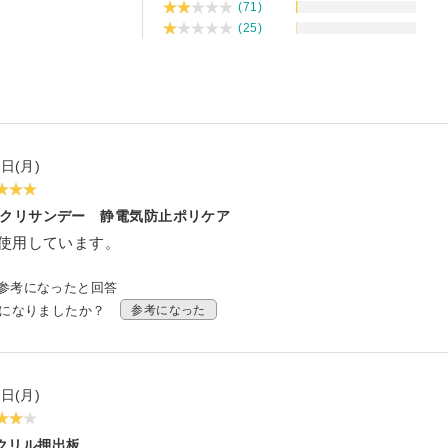
(71)
ダー
ロックセット（透明）
(25)
ア） フリーカット
オーダー
カット
»
オーダー
ット
耐候処理 ポリカ板）フリーカット
セミオーダー
ード
正方形厚板
 フリーカット
イズ
ド スタンド専用
額
»
ット・彫刻）サービス
0日(月)
ード セミオーダー
出成形品
オーダー
耐候処理 ポリカ板）規格サイズ
ド 壁掛け専用
クリサンデー 静電気防止ポリケア
タイプ
リーブロー成型品
使用しています。
ー
ックミラー）板 フリーカット
ミオーダー
ド スタンド壁掛け共用
タイプ セミオーダー
イプ
参考になったと回答
ミオーダー
オーダー
オーダー
カット）板
»
オーダー
考になりましたか？
参考になった
ド セミオーダー
ン蝶番タイプ
・ピクチャーレール用
イプ セミオーダー
ミオーダー
ーダー
傷）板 フリーカット
パネル セミオーダー
イプ
セミオーダー
・ピクチャーレール用 セミオーダー
ー
0日(月)
セミオーダー
） フリーカット
ーカット
イプ セミオーダー
イル
オーダー
ミオーダー
ホルダー
クリル押出板