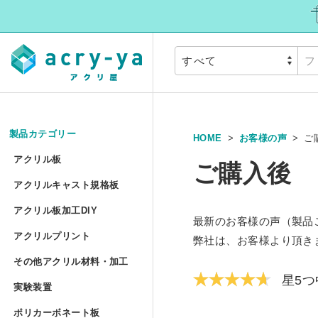
製品カテゴリー
HOME
お客様の声
ご
アクリル板
»
アクリル板
ご購入後
アクリルキャスト規
アクリルキャスト規格板
アクリル押出板 規格サイズ
アクリル板加工DIY
アクリル板加工DIY
最新のお客様の声（製品
アクリルプリント
アクリル押出板 フリーカッ
アクリルプリント
弊社は、お客様より頂き
アクリル板加工 セミオーダ
その他アクリル材料
その他アクリル材料・加工
アクリルキャスト板 フリー
アクリル板UV印刷 セミオー
星5つ
実験装置
»
アクリル円板加工 セミオー
実験装置
アクリルパイプ/丸棒加工 セ
ポリカーボネート板
アクリル低反射板（ノングレ
アクリルブロックUV印刷 規
ポリカーボネート板