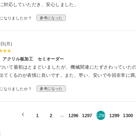
に対応していただき、安心しました。
ケース
考になりましたか？
参考になった
トタイプ セミオーダー
ダー
オーダー
0日(月)
ー
ションケース
アクリル板加工 セミオーダー
ついて最初はとまどいましたが、機械関連にたずさわっていた
ーム
ねタイプ
出てくるのが表情に良いです。また、早い、安いで今回非常に満
プルご請求フォーム
SPH
考になりましたか？
参考になった
ECL
求
...
1
2
1296
1297
1298
1299
1300
示