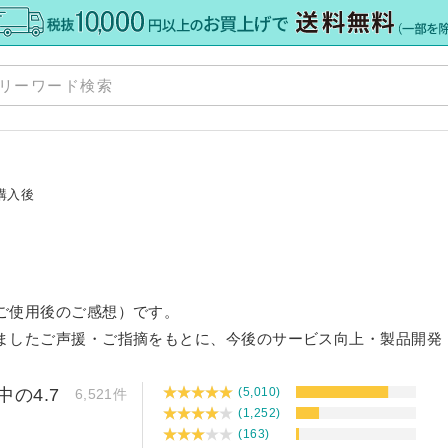
商
お
購入後
ポ
格板
»
配
»
注
ご使用後のご感想）です。
て
»
ト
ましたご声援・ご指摘をもとに、今後のサービス向上・製品開発
ー
・加工
»
サ
カット
ダー
中の4.7
(5,010)
6,521件
ダー
(1,252)
ミオーダー
»
(163)
ア） 規格サイズ
格サイズ