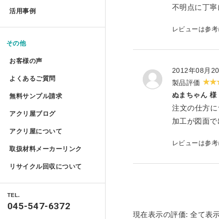
お手入れ方法
不明点に丁寧
コレクションテーブル
ドロップレット
活用事例
揃えておきたい基礎道具
鉄道模型Nゲージ用アクリル
ハムスターケース
アクリルとポリカーボネートの違い
レビューは参
コレクション
液晶テレビ保護パネル ベル
切る／削る
マガジンハンガー
けんどん式アクリルケース
その他
ハムスターケース セミオー
取り扱い注意
額装関係
穴を開ける
液晶テレビ保護パネル セミ
お客様の声
アクリ・ラック
物性と耐薬品性
ガルウイングケース
2012年08月2
家具雑貨
端面仕上げ
よくあるご質問
ご購入時
製品評価
テーブルマット セミオーダ
プライベート アクアリウム
許容寸法公差と重量
ミニカー専用アクリルコレク
ぬまちゃん 様
リフォーム/屋内外装飾
無料サンプル請求
フルオーダー（特注）
磨き／面取り
ご購入後
注文の仕方に
ミズ・アカリ
アクリ屋ブログ
アクリル板無料サンプルご請求フォ
照明
箱型アクリルケース 積み重
アクリル板
曲げる
加工が図面で
アクリ屋について
すべて
ポリカーボネート・その他無料サン
パソコン関係
プラトニックライトシリーズ 
アクリルパイプ・棒・球・半球
接着／シール
レビューは参
取扱材料メーカーリンク
会社概要
アクリ屋コラム
キャストカラー板サンプル請求
Acky/M-acky
ポリカーボネート板
メンテナンス
プラトニックライトシリーズ 
リサイクル回収について
営業日のご案内
NEWS
キャストカラーマット板サンプル請
オーディオ関係
アクリル工具・用品
アクリ屋コラム
フラグメント
免責事項
TEL.
製品情報
自動車用品
045-547-6372
ポスターフレーム・フォトフレーム
現在表示の評価:
全て表
特定商取引に基づく表記
ベース ライトシリーズ