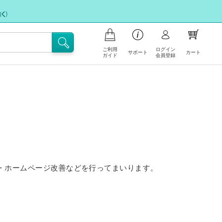
ご利用
ログイン
サポート
カート
ガイド
会員登録
品の注文について
支払いについて
お問い合わせ
イント会員について
フリー注文
送・送料について
FAX注文に関するご案内
文の内容の変更、返品・交換につい
注文キャンセル依頼
・ホームページ改善などを行ってまいります。
不良/破損/製品違いの交換・不足部品ご
イトの使い方
請求のお申込み