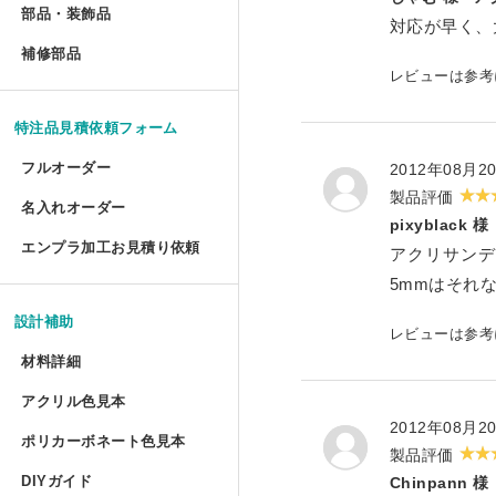
部品・装飾品
»
ジグソーパズル額 セミオー
円柱アクリルケース セミオ
犬トイレ セミオーダー
部品・装飾品
アクリルプリズムシート フ
ツインカーボ スタンダード 
フォトフレーム テーパード
対応が早く、
アクリルフードカバー セミ
抽選箱
ポスターフレーム プロスタ
補修部品
»
油彩キャンバス立体額 かぶ
アクリルラック
アクリル ラウンド ボウル 
補修部品
厚物フレーム セミオーダー
鍵付きアクリルショーケース
犬トイレ コーナータイプ
アクリル厚板 フリーカット
レビューは参
ツインカーボ・ポリカツイン
フォトフレーム テーパード
アクリルパーテーション
フォトフレームクロック
ポスターフレーム 屋外用・
アクリルキャンバスケース 
アクリルラック セミオーダ
アクリル ラウンド ボウル
LPレコード額
アクリル オープンボックス
犬トイレ コーナータイプ セ
特注品見積依頼フォーム
特売 アクリル型模様板
ポリカーボネート型模様板 
マグネットフォトフレーム
ビスマスキューブ（アクリル
ポスターフレーム 屋外用・
ディスプレイラック セミオ
カトリ・スタンド
フルオーダー
2012年08月2
LPレコード盤フレーム
ガルウイングケース セミオ
バードケージケース
アクリル端材（薄板・厚板）
製品評価
ポリカーボネート型模様板 
フォトフレーム プロスタイ
アクリル封入 フルオーダー
名入れオーダー
フォームでのお見積もり依頼
ポスターフレーム スタンダ
ワゴン
pixyblack 様
アクリル ペントレイ
レコード額シングルサイズ
鉄道模型Nゲージ用アクリル
バードケージケース セミオ
エンプラ加工お見積り依頼
アクリル端材セット（極厚）
レーザー彫刻
アクリサンデ
ポリカーボネート板端材（格
フォトフレーム テーブルト
FAXでのお見積もり依頼
大型ポスターフレームスタン
ワゴン セミオーダー
5mmはそれ
キギ
フォームでのお見積もり依頼
CDフレーム
アクリルひな壇ディスプレイ
機械彫刻
バードケージケース 扉付き
L判フォトフレーム カラー
設計補助
レビューは参
透明イーゼル
アクリルキャビネット
ブロックベース
書体彫刻
賞状額 セミオーダー
けんどん式アクリルケース 
バードケージケース 扉付き
材料詳細
フォトフレーム ソリッドタ
かんたん書体彫刻
アレンジシェルフ
キュービック・サークル
アクリル色見本
アクリルの特性と種類
手ぬぐい額
サッカーボールケース
水槽ふた用ポリカーボネート
2012年08月2
フォトフレーム チェキ専用
ポリカーボネート色見本
シルク印刷
製品評価
ポリカーボネートの特性と種類
アクリルテーブル
カップ 'フロート'
コレクションフレーム セミ
箱型アクリルケース
爬虫類ケージ（水槽）
DIYガイド
Chinpann 様
UVインクジェット印刷