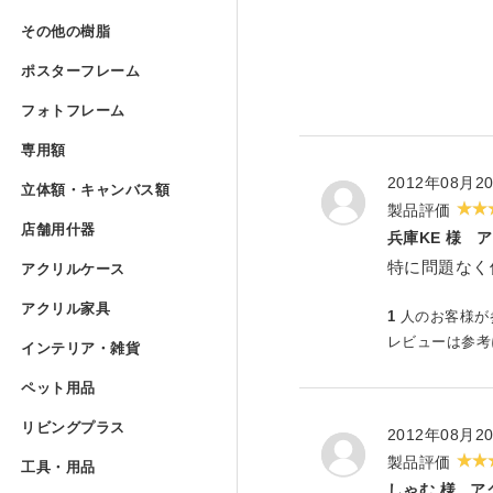
Lの字曲げ加工 セミオーダー
アクリルフランジ セミオー
その他の樹脂
»
UVプリント用 アクリルブ
その他の樹脂
アクリル低反射板（ノングレ
アクリルケースUV印刷 セミ
ポリカーボネート板 フリー
ポスターフレーム
コの字ディスプレイ台 セミ
アクリル実験装置・レンズ
ポスターフレーム
アクリルブロック クリアー
ポリスチレン型板 フリーカ
フォトフレーム
»
アクリル精密薄板
アイリスポリカシート（両面
フォトフレーム
階段手すりアクリルパネル 
ポスターフレーム スタンダ
専用額
»
アクリルブロック クリアー 
塩ビパンチング（穴開き）板
専用額
アクリル集光板
ポリカーボネート板 規格サ
フォトフレーム スタンダー
立体額・キャンバス
アクリル板レーザー加工（カ
2012年08月2
ポスターフレーム スタンダ
立体額・キャンバス額
アクリルドーム（半球） 射
ワーロンパワーマット セミ
ユニフォーム額
製品評価
アクリルミラー板
店舗用什器
»
アイリスポリカシート（両面
フォトフレーム スタンダー
店舗用什器
兵庫KE 様
ア
ポスターフレーム フロート
アクリル立体額
アクリルケース
»
アクリルドーム（半球） フ
PET板加工 セミオーダー
特に問題なく
ユニフォーム額 セミオーダ
アクリルケース
アクリルハーフミラー（マジ
ポリカーボネート板加工 セ
フォトフレーム スタンダー
カタログスタンド
アクリル家具
»
ポスターフレーム フロート
アクリル立体額 ボックスタ
アクリル家具
1
人のお客様が
アクリルドーム（半球） セ
PET板 Lの字曲げ加工 セミ
色紙額
アクリル四面体ケース セミ
アクリル紫外線カット（UV
インテリア・雑貨
ポリカーボネート円板 セミ
レビューは参
フォトフレーム スタンダー
カタログケース屋外用 ステ
インテリア・雑貨
ポスターフレーム フロート
アクリル立体額 ボックスタ
アクリル壁面棚
アクリル球 クリアー
ペット用品
»
PET板 コの字曲げ加工 セ
小色紙額
箱型アクリルケース セミオ
ペット用品
アクリルハードコート（耐擦
階段手すりポリカーボネート
フォトフレーム フロートタ
説教台
レコードプレーヤーカバー 
リビングプラス
»
ポスターフレーム フロート
油彩キャンバス立体額
アクリル壁面棚 セミオーダ
リビングプラス
2012年08月2
アクリル大型円柱
ミニ色紙額
けんどん式アクリルケース 
犬トイレ
アクリル制電板（静電気防止
カーポート屋根修理材 フリ
工具・用品
»
フォトフレーム フロートタ
貴名受（名刺入れ）
製品評価
キーボードラック
工具・用品
ポスターフレーム プロスタ
油彩キャンバス立体額 セミ
メタルラック棚板シート セ
ドロップレット・インセンス
しゃむ 様
ア