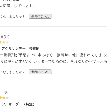
ダー
ーダー
リーカット
規格サイズ
タイプ
大変満足しています。
オーダー
イル セミオーダー
せ セミオーダー
スモール
 セミオーダー
考になりましたか？
参考になった
（中空ポリカ板） フリーカット
タイプ セミオーダー
簡易防水
フルオーダー
ー
 セミオーダー
ミオーダー
規格サイズ
キューブ）
簡易防水 セミオーダー
ーダー
0日(月)
ーダー
フリーカット
ル マグネットタイプ
ード スタンド専用
アクリサンデー 接着剤
ケース セミオーダー
ーダー
ー接着剤が予想以上に水っぽく、接着時に他に流れ出てしまっ
安小片板）セット
ップ
ドタイプ
なりに厚く頑丈だが、カッターで切るのに、それなりのパワーと時
台 セミオーダー
ズフィット
考になりましたか？
参考になった
ひな壇付き セミオーダー
 セミオーダー
イプ
板加工 セミオーダー
0日(月)
オーダー
フルオーダー（特注）