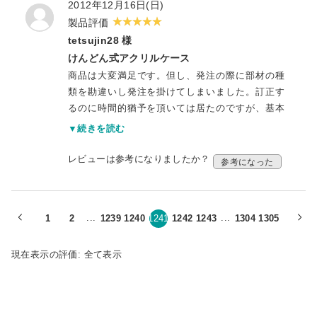
2012年12月16日(日)
製品評価
tetsujin28 様
けんどん式アクリルケース
商品は大変満足です。但し、発注の際に部材の種
類を勘違いし発注を掛けてしまいました。訂正す
るのに時間的猶予を頂いては居たのですが、基本
的に思い違いでしたので商品が到着してから初め
▼続きを読む
て部材の発注間違いに気が付いた次第です。
レビューは参考になりましたか？
参考になった
...
...
1
2
1239
1240
1241
1242
1243
1304
1305
現在表示の評価:
全て表示