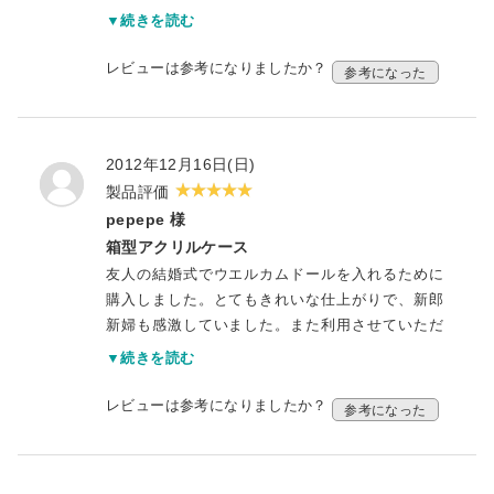
したが安価で梱包もしっかりしてて良かったと思
▼続きを読む
っています。雨ざらしの部分に使用しましたの
で、これまでのと比べて耐久性等の違いがあるか
レビューは参考になりましたか？
参考になった
調べてみます。結果が良かったら、また購入しよ
うと思います。
2012年12月16日(日)
製品評価
pepepe 様
箱型アクリルケース
友人の結婚式でウエルカムドールを入れるために
購入しました。とてもきれいな仕上がりで、新郎
新婦も感激していました。また利用させていただ
きます。ありがとうございました！
▼続きを読む
レビューは参考になりましたか？
参考になった