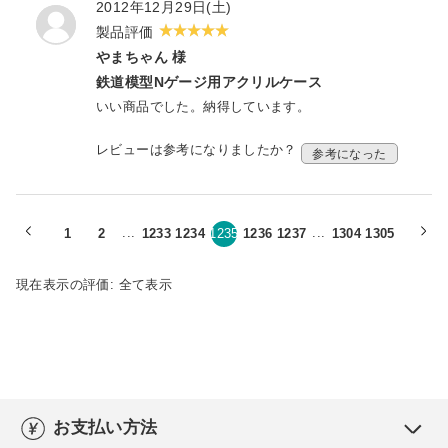
2012年12月29日(土)
箱型ではなく、面取りをした多角形でサイドパネ
ルを作り変えたいと思いますが、今は大満足で
製品評価
す。
やまちゃん 様
鉄道模型Nゲージ用アクリルケース
いい商品でした。納得しています。
レビューは参考になりましたか？
参考になった
...
...
1
2
1233
1234
1235
1236
1237
1304
1305
現在表示の評価:
全て表示
お支払い方法