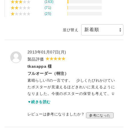
(163)
(71)
(25)
並び替え
2013年01月07日(月)
製品評価
tkasappa 様
フルオーダー（特注）
素晴らしい!!の一言です。 少しくたびれかけてい
たポスターが見違えるほどきれいに見えるように
なりました。今後のポスターの保管も考えて、Ｕ
Ｖカットのアクリル板をフロントに、静電気汚れ
▼続きを読む
が目立たないように（日々の手入れが簡単なよう
に）マット調のクリアのアクリル板をバックにな
レビューは参考になりましたか？
参考になった
るように、異なるサイズのフレームを２点オーダ
ーさせていただきました。