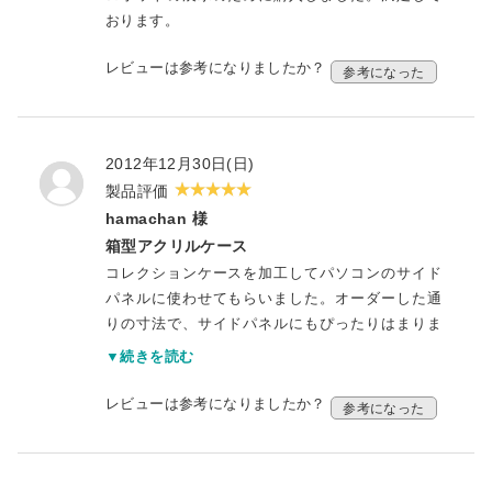
の場で帯をケースに納めて披露し、皆さんからの
おります。
評判もよかったです。相談窓口になって下さった
ご担当者様、製作に当たって下さった職人の方に
レビューは参考になりましたか？
参考になった
は、本当に感謝申し上げます。ありがとうござい
ました。
2012年12月30日(日)
製品評価
hamachan 様
箱型アクリルケース
コレクションケースを加工してパソコンのサイド
パネルに使わせてもらいました。オーダーした通
りの寸法で、サイドパネルにもぴったりはまりま
した。大型のCPUクーラーを搭載するにあたって
▼続きを読む
パネルが干渉してしまい、自分でアクリル板を買
って加工するのに御社のHPを見つけましたが、オ
レビューは参考になりましたか？
参考になった
ーダーで作れると知り、自分で加工したらここま
できれいなものにはならなかっただろうと思い非
常に満足しています。機会があれば今度は四角い