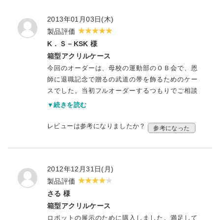
2013年01月03日(木)
製品評価
K．Ｓ－KSK 様
箱型アクリルケース
今回のオーダーは、母校の運動部のＯＢ会で、恩
師に退職記念で贈るの武道の帯を飾るためのケー
スでした。当初フルオーダーするつもりでご相談
に乗って頂いておりましたが、途中で予算の都合
▼続きを読む
からセミオーダーに切り替える事になりました。
そんな経緯の中でも、アクリ屋ドットコム様には
レビューは参考になりましたか？
参考になった
終始細かい問い合わせに丁寧に素早くご対応頂
き、本当に助かりました。最終的に出来上がって
きた製品は、帯が見栄え良く飾れるしっかりした
2012年12月31日(月)
もので、贈る側も満足いくものでしたし、恩師
も、帯だけもらっても困ったそうで、ちゃんと格
製品評価
好よくデスプレイできるケースも一緒に贈られ
さる 様
て、大変喜んでいらっしゃいました。この贈答の
箱型アクリルケース
場は、運動部の創立記念式典だったのですが、そ
ロボットの展示のために購入しました。満足して