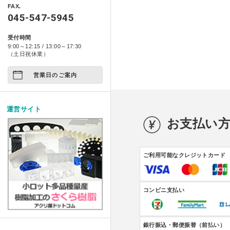
アクリ日記
ペット関係
FAX.
箱型ケース・コレクションケース
045-547-5945
プライバシーポリシー
アクリ屋DIY
コンポジット ベース シリー
アート作品
家具・雑貨
受付時間
製品レポート
9:00～12:15 / 13:00～17:30
店舗展示/装飾/看板
イージースツール コンプリ
ご注文の方法について
（土日祝休業）
イベント
営業日のご案内
お支払い方法について
試作/商品/景品
配送・送料について
運営サイト
その他
お支払い
法人様お取引について
アクリルDIY
納期について
ご利用可能なクレジットカード
アクリルケース
メールやホームページのエラー
フルオーダー
コンビニ支払い
銀行振込・郵便振替（前払い）