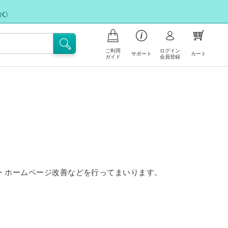
ご利用
ログイン
サポート
カート
ガイド
会員登録
品の注文について
支払いについて
お問い合わせ
イント会員について
フリー注文
送・送料について
FAX注文に関するご案内
文の内容の変更、返品・交換につい
注文キャンセル依頼
・ホームページ改善などを行ってまいります。
不良/破損/製品違いの交換・不足部品ご
イトの使い方
請求のお申込み