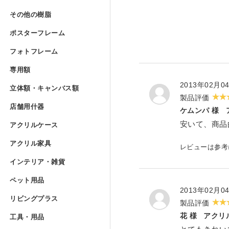
Lの字曲げ加工 セミオーダー
アクリルフランジ セミオー
その他の樹脂
»
UVプリント用 アクリルブ
その他の樹脂
アクリル低反射板（ノングレ
アクリルケースUV印刷 セミ
ポリカーボネート板 フリー
ポスターフレーム
コの字ディスプレイ台 セミ
アクリル実験装置・レンズ
ポスターフレーム
アクリルブロック クリアー
ポリスチレン型板 フリーカ
フォトフレーム
»
アクリル精密薄板
アイリスポリカシート（両面
フォトフレーム
階段手すりアクリルパネル 
ポスターフレーム スタンダ
専用額
»
アクリルブロック クリアー 
塩ビパンチング（穴開き）板
専用額
アクリル集光板
ポリカーボネート板 規格サ
フォトフレーム スタンダー
立体額・キャンバス
アクリル板レーザー加工（カ
2013年02月0
ポスターフレーム スタンダ
立体額・キャンバス額
アクリルドーム（半球） 射
ワーロンパワーマット セミ
ユニフォーム額
製品評価
アクリルミラー板
店舗用什器
»
アイリスポリカシート（両面
フォトフレーム スタンダー
店舗用什器
ケムンパ 様
ポスターフレーム フロート
アクリル立体額
アクリルケース
»
アクリルドーム（半球） フ
PET板加工 セミオーダー
安いて、商品
ユニフォーム額 セミオーダ
アクリルケース
アクリルハーフミラー（マジ
ポリカーボネート板加工 セ
フォトフレーム スタンダー
カタログスタンド
アクリル家具
»
ポスターフレーム フロート
アクリル立体額 ボックスタ
アクリル家具
レビューは参
アクリルドーム（半球） セ
PET板 Lの字曲げ加工 セミ
色紙額
アクリル四面体ケース セミ
アクリル紫外線カット（UV
インテリア・雑貨
ポリカーボネート円板 セミ
フォトフレーム スタンダー
カタログケース屋外用 ステ
インテリア・雑貨
ポスターフレーム フロート
アクリル立体額 ボックスタ
アクリル壁面棚
アクリル球 クリアー
ペット用品
»
PET板 コの字曲げ加工 セ
小色紙額
箱型アクリルケース セミオ
ペット用品
アクリルハードコート（耐擦
階段手すりポリカーボネート
フォトフレーム フロートタ
説教台
レコードプレーヤーカバー 
2013年02月0
リビングプラス
»
ポスターフレーム フロート
油彩キャンバス立体額
アクリル壁面棚 セミオーダ
リビングプラス
アクリル大型円柱
製品評価
ミニ色紙額
けんどん式アクリルケース 
犬トイレ
アクリル制電板（静電気防止
カーポート屋根修理材 フリ
工具・用品
»
フォトフレーム フロートタ
貴名受（名刺入れ）
キーボードラック
花 様
アクリ
工具・用品
ポスターフレーム プロスタ
油彩キャンバス立体額 セミ
メタルラック棚板シート セ
ドロップレット・インセンス