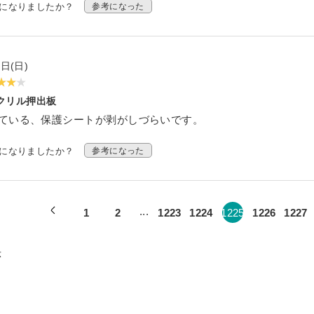
考になりましたか？
参考になった
ケース
トタイプ セミオーダー
ダー
3日(日)
オーダー
クリル押出板
ている、保護シートが剥がしづらいです。
ー
ションケース
考になりましたか？
参考になった
ーム
ねタイプ
プルご請求フォーム
SPH
...
1
2
1223
1224
1225
1226
1227
ECL
示
求