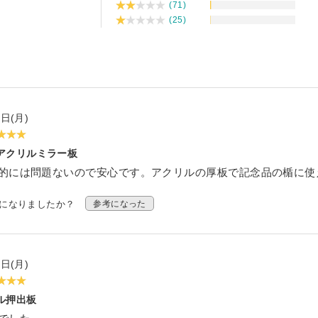
(71)
ダー
ロックセット（透明）
(25)
ア） フリーカット
オーダー
カット
»
オーダー
ット
耐候処理 ポリカ板）フリーカット
セミオーダー
ード
正方形厚板
 フリーカット
イズ
ド スタンド専用
額
»
ット・彫刻）サービス
4日(月)
ード セミオーダー
出成形品
オーダー
耐候処理 ポリカ板）規格サイズ
ド 壁掛け専用
アクリルミラー板
タイプ
リーブロー成型品
的には問題ないので安心です。アクリルの厚板で記念品の楯に使
ー
ックミラー）板 フリーカット
ミオーダー
ド スタンド壁掛け共用
タイプ セミオーダー
イプ
考になりましたか？
参考になった
ミオーダー
オーダー
オーダー
カット）板
»
オーダー
ド セミオーダー
ン蝶番タイプ
・ピクチャーレール用
イプ セミオーダー
ミオーダー
ーダー
傷）板 フリーカット
パネル セミオーダー
イプ
セミオーダー
4日(月)
・ピクチャーレール用 セミオーダー
ー
セミオーダー
） フリーカット
ーカット
イプ セミオーダー
ル押出板
イル
オーダー
ミオーダー
ホルダー