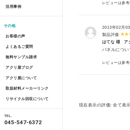
お手入れ方法
レビューは参
コレクションテーブル
ドロップレット
活用事例
揃えておきたい基礎道具
鉄道模型Nゲージ用アクリル
ハムスターケース
アクリルとポリカーボネートの違い
コレクション
液晶テレビ保護パネル ベル
切る／削る
マガジンハンガー
けんどん式アクリルケース
その他
ハムスターケース セミオー
2013年02月0
取り扱い注意
額装関係
穴を開ける
製品評価
液晶テレビ保護パネル セミ
お客様の声
アクリ・ラック
物性と耐薬品性
ガルウイングケース
はてな 様
ア
家具雑貨
端面仕上げ
よくあるご質問
ご購入時
パネルについ
テーブルマット セミオーダ
プライベート アクアリウム
許容寸法公差と重量
ミニカー専用アクリルコレク
リフォーム/屋内外装飾
無料サンプル請求
フルオーダー（特注）
磨き／面取り
ご購入後
レビューは参
ミズ・アカリ
アクリ屋ブログ
アクリル板無料サンプルご請求フォ
照明
箱型アクリルケース 積み重
アクリル板
曲げる
アクリ屋について
すべて
ポリカーボネート・その他無料サン
パソコン関係
プラトニックライトシリーズ 
アクリルパイプ・棒・球・半球
接着／シール
取扱材料メーカーリンク
会社概要
アクリ屋コラム
キャストカラー板サンプル請求
Acky/M-acky
ポリカーボネート板
メンテナンス
プラトニックライトシリーズ 
リサイクル回収について
営業日のご案内
現在表示の評価:
全て表
NEWS
キャストカラーマット板サンプル請
オーディオ関係
アクリル工具・用品
アクリ屋コラム
フラグメント
免責事項
TEL.
製品情報
自動車用品
045-547-6372
ポスターフレーム・フォトフレーム
特定商取引に基づく表記
ベース ライトシリーズ