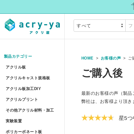
製品カテゴリー
HOME
お客様の声
ご
アクリル板
»
アクリル板
ご購入後
アクリルキャスト規
アクリルキャスト規格板
アクリル押出板 規格サイズ
アクリル板加工DIY
アクリル板加工DIY
最新のお客様の声（製品
アクリルプリント
アクリル押出板 フリーカッ
アクリルプリント
弊社は、お客様より頂き
アクリル板加工 セミオーダ
その他アクリル材料
その他アクリル材料・加工
アクリルキャスト板 フリー
アクリル板UV印刷 セミオー
星5つ
実験装置
»
アクリル円板加工 セミオー
実験装置
アクリルパイプ/丸棒加工 セ
ポリカーボネート板
アクリル低反射板（ノングレ
アクリルブロックUV印刷 規
ポリカーボネート板