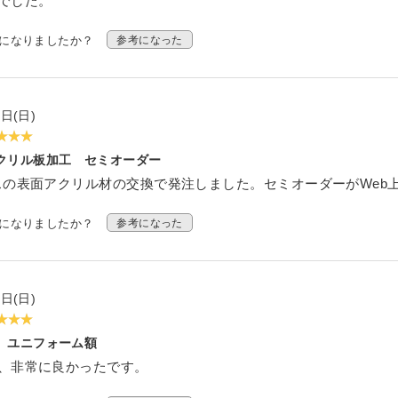
でした。
ダー
ーダー
リーカット
規格サイズ
タイプ
オーダー
イル セミオーダー
せ セミオーダー
スモール
考になりましたか？
参考になった
 セミオーダー
（中空ポリカ板） フリーカット
タイプ セミオーダー
簡易防水
フルオーダー
ー
 セミオーダー
ミオーダー
規格サイズ
3日(日)
キューブ）
簡易防水 セミオーダー
ーダー
ーダー
フリーカット
クリル板加工 セミオーダー
ル マグネットタイプ
ード スタンド専用
スの表面アクリル材の交換で発注しました。セミオーダーがWeb
ケース セミオーダー
ーダー
安小片板）セット
ップ
ドタイプ
考になりましたか？
参考になった
台 セミオーダー
ズフィット
ひな壇付き セミオーダー
 セミオーダー
3日(日)
イプ
板加工 セミオーダー
ユニフォーム額
、非常に良かったです。
オーダー