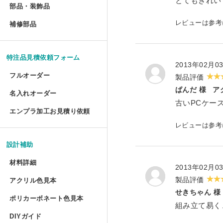
とてもきれい
部品・装飾品
»
ジグソーパズル額 セミオー
円柱アクリルケース セミオ
犬トイレ セミオーダー
部品・装飾品
アクリルプリズムシート フ
ツインカーボ スタンダード 
フォトフレーム テーパード
アクリルフードカバー セミ
抽選箱
ポスターフレーム プロスタ
補修部品
»
油彩キャンバス立体額 かぶ
アクリルラック
アクリル ラウンド ボウル 
レビューは参
補修部品
厚物フレーム セミオーダー
鍵付きアクリルショーケース
犬トイレ コーナータイプ
アクリル厚板 フリーカット
ツインカーボ・ポリカツイン
フォトフレーム テーパード
アクリルパーテーション
フォトフレームクロック
ポスターフレーム 屋外用・
アクリルキャンバスケース 
アクリルラック セミオーダ
アクリル ラウンド ボウル
LPレコード額
アクリル オープンボックス
犬トイレ コーナータイプ セ
特注品見積依頼フォーム
特売 アクリル型模様板
ポリカーボネート型模様板 
マグネットフォトフレーム
2013年02月0
ビスマスキューブ（アクリル
ポスターフレーム 屋外用・
ディスプレイラック セミオ
カトリ・スタンド
フルオーダー
製品評価
LPレコード盤フレーム
ガルウイングケース セミオ
バードケージケース
アクリル端材（薄板・厚板）
ポリカーボネート型模様板 
ぱんだ 様
ア
フォトフレーム プロスタイ
アクリル封入 フルオーダー
名入れオーダー
フォームでのお見積もり依頼
ポスターフレーム スタンダ
ワゴン
アクリル ペントレイ
古いPCケー
レコード額シングルサイズ
鉄道模型Nゲージ用アクリル
バードケージケース セミオ
エンプラ加工お見積り依頼
アクリル端材セット（極厚）
レーザー彫刻
ポリカーボネート板端材（格
フォトフレーム テーブルト
FAXでのお見積もり依頼
大型ポスターフレームスタン
レビューは参
ワゴン セミオーダー
キギ
フォームでのお見積もり依頼
CDフレーム
アクリルひな壇ディスプレイ
機械彫刻
バードケージケース 扉付き
L判フォトフレーム カラー
設計補助
透明イーゼル
アクリルキャビネット
ブロックベース
書体彫刻
賞状額 セミオーダー
けんどん式アクリルケース 
バードケージケース 扉付き
材料詳細
2013年02月0
フォトフレーム ソリッドタ
かんたん書体彫刻
アレンジシェルフ
製品評価
キュービック・サークル
アクリル色見本
アクリルの特性と種類
手ぬぐい額
サッカーボールケース
水槽ふた用ポリカーボネート
せきちゃん 様
フォトフレーム チェキ専用
ポリカーボネート色見本
シルク印刷
ポリカーボネートの特性と種類
組み立て易く
アクリルテーブル
カップ 'フロート'
コレクションフレーム セミ
箱型アクリルケース
爬虫類ケージ（水槽）
DIYガイド
UVインクジェット印刷