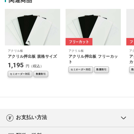
関連商品
アクリル板
アクリル板
ア
アクリル押出板 規格サイズ
アクリル押出板 フリーカッ
ア
ト
カ
1,195
円（税込）
セミオーダー対応
数量割引
数
セミオーダー対応
数量割引
お支払い方法