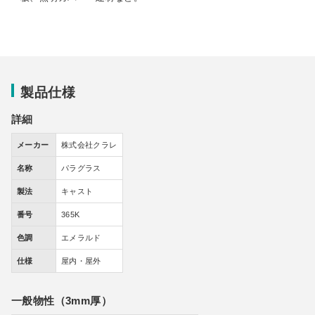
製品仕様
詳細
メーカー
株式会社クラレ
名称
パラグラス
製法
キャスト
番号
365K
色調
エメラルド
仕様
屋内・屋外
一般物性（3mm厚）