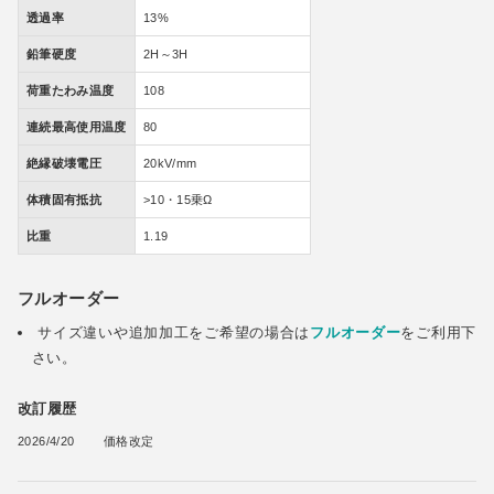
透過率
13%
鉛筆硬度
2H～3H
荷重たわみ温度
108
連続最高使用温度
80
絶縁破壊電圧
20kV/mm
体積固有抵抗
>10・15乗Ω
比重
1.19
フルオーダー
サイズ違いや追加加工をご希望の場合は
フルオーダー
をご利用下
さい。
改訂履歴
2026/4/20
価格改定