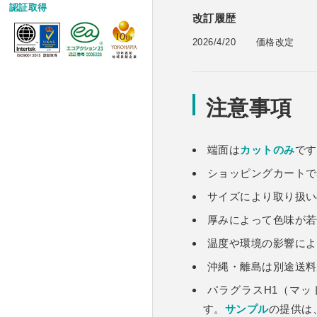
認証取得
改訂履歴
2026/4/20
価格改定
注意事項
端面は
カットのみ
です
ショッピングカートで
サイズにより取り扱い
厚みによって色味が若
温度や環境の影響によ
沖縄・離島は別途送料
パラグラスH1（マ
す。
サンプル
の提供は