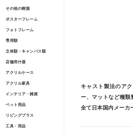
Lの字曲げ加工 セミオーダー
アクリルフランジ セミオー
その他の樹脂
»
UVプリント用 アクリルブ
その他の樹脂
アクリル低反射板（ノングレ
アクリルケースUV印刷 セミ
ポリカーボネート板 フリー
ポスターフレーム
コの字ディスプレイ台 セミ
アクリル実験装置・レンズ
ポスターフレーム
アクリルブロック クリアー
ポリスチレン型板 フリーカ
フォトフレーム
»
アクリル精密薄板
アイリスポリカシート（両面
フォトフレーム
階段手すりアクリルパネル 
ポスターフレーム スタンダ
専用額
»
アクリルブロック クリアー 
塩ビパンチング（穴開き）板
専用額
アクリル集光板
ポリカーボネート板 規格サ
フォトフレーム スタンダー
立体額・キャンバス
アクリル板レーザー加工（カ
ポスターフレーム スタンダ
立体額・キャンバス額
アクリルドーム（半球） 射
ワーロンパワーマット セミ
ユニフォーム額
アクリルミラー板
店舗用什器
»
アイリスポリカシート（両面
フォトフレーム スタンダー
店舗用什器
ポスターフレーム フロート
アクリル立体額
アクリルケース
»
アクリルドーム（半球） フ
PET板加工 セミオーダー
ユニフォーム額 セミオーダ
アクリルケース
アクリルハーフミラー（マジ
ポリカーボネート板加工 セ
フォトフレーム スタンダー
カタログスタンド
アクリル家具
»
ポスターフレーム フロート
アクリル立体額 ボックスタ
アクリル家具
キャスト製法のアク
アクリルドーム（半球） セ
PET板 Lの字曲げ加工 セミ
色紙額
アクリル四面体ケース セミ
アクリル紫外線カット（UV
インテリア・雑貨
ポリカーボネート円板 セミ
フォトフレーム スタンダー
カタログケース屋外用 ステ
インテリア・雑貨
ー、マットなど種類
ポスターフレーム フロート
アクリル立体額 ボックスタ
アクリル壁面棚
アクリル球 クリアー
ペット用品
»
PET板 コの字曲げ加工 セ
小色紙額
箱型アクリルケース セミオ
ペット用品
アクリルハードコート（耐擦
全て日本国内メーカ
階段手すりポリカーボネート
フォトフレーム フロートタ
説教台
レコードプレーヤーカバー 
リビングプラス
»
ポスターフレーム フロート
油彩キャンバス立体額
アクリル壁面棚 セミオーダ
リビングプラス
アクリル大型円柱
ミニ色紙額
けんどん式アクリルケース 
犬トイレ
アクリル制電板（静電気防止
カーポート屋根修理材 フリ
工具・用品
»
フォトフレーム フロートタ
貴名受（名刺入れ）
キーボードラック
工具・用品
ポスターフレーム プロスタ
油彩キャンバス立体額 セミ
メタルラック棚板シート セ
ドロップレット・インセンス