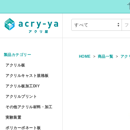
製品カテゴリー
HOME
商品一覧
アク
アクリル板
»
アクリル板
アクリルキャスト規
アクリルキャスト規格板
アクリル押出板 規格サイズ
アクリル板加工DIY
アクリル板加工DIY
アクリルプリント
アクリル押出板 フリーカッ
アクリルプリント
アクリル板加工 セミオーダ
その他アクリル材料
その他アクリル材料・加工
アクリルキャスト板 フリー
アクリル板UV印刷 セミオー
実験装置
»
アクリル円板加工 セミオー
実験装置
アクリルパイプ/丸棒加工 セ
ポリカーボネート板
アクリル低反射板（ノングレ
アクリルブロックUV印刷 規
ポリカーボネート板