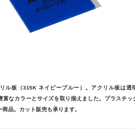
ダー
ロックセット（透明）
ア） フリーカット
オーダー
カット
»
オーダー
ット
耐候処理 ポリカ板）フリーカット
セミオーダー
ード
正方形厚板
 フリーカット
イズ
ド スタンド専用
額
»
ット・彫刻）サービス
ード セミオーダー
出成形品
オーダー
耐候処理 ポリカ板）規格サイズ
ド 壁掛け専用
タイプ
リーブロー成型品
ー
ックミラー）板 フリーカット
ミオーダー
ド スタンド壁掛け共用
タイプ セミオーダー
イプ
リル板（315K ネイビーブルー）。アクリル板は透
ミオーダー
オーダー
オーダー
カット）板
»
オーダー
ド セミオーダー
ン蝶番タイプ
豊富なカラーとサイズを取り揃えました。プラスチッ
・ピクチャーレール用
イプ セミオーダー
ミオーダー
ーダー
傷）板 フリーカット
ー商品。カット販売も承ります。
パネル セミオーダー
イプ
セミオーダー
・ピクチャーレール用 セミオーダー
ー
セミオーダー
） フリーカット
ーカット
イプ セミオーダー
イル
オーダー
ミオーダー
ホルダー