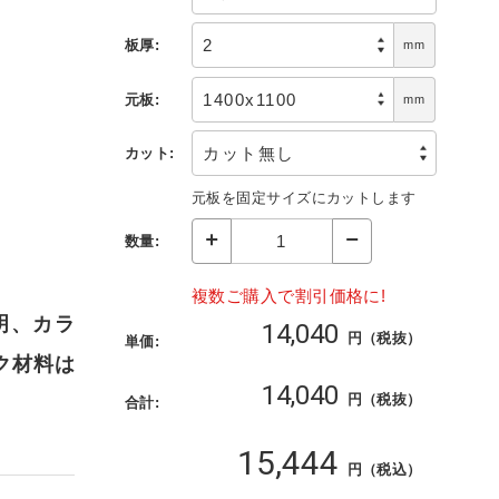
板厚:
mm
元板:
mm
カット:
元板を固定サイズにカットします
数量:
複数ご購入で割引価格に!
明、カラ
14,040
円（税抜）
単価:
ク材料は
14,040
円（税抜）
合計:
15,444
円（税込）