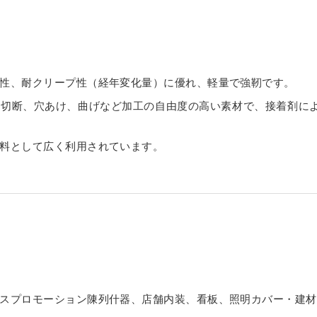
ダー
ーダー
リーカット
規格サイズ
タイプ
オーダー
イル セミオーダー
せ セミオーダー
スモール
 セミオーダー
（中空ポリカ板） フリーカット
タイプ セミオーダー
簡易防水
フルオーダー
ー
 セミオーダー
ミオーダー
性、耐クリープ性（経年変化量）に優れ、軽量で強靭です。
規格サイズ
キューブ）
簡易防水 セミオーダー
ーダー
、切断、穴あけ、曲げなど加工の自由度の高い素材で、接着剤に
ーダー
フリーカット
ル マグネットタイプ
ード スタンド専用
料として広く利用されています。
ケース セミオーダー
ーダー
安小片板）セット
ップ
ドタイプ
台 セミオーダー
ズフィット
ひな壇付き セミオーダー
 セミオーダー
イプ
板加工 セミオーダー
スプロモーション陳列什器、店舗内装、看板、照明カバー・建材
オーダー