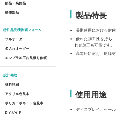
部品・装飾品
»
ジグソーパズル額 セミオー
円柱アクリルケース セミオ
犬トイレ セミオーダー
部品・装飾品
アクリルプリズムシート フ
ツインカーボ スタンダード 
フォトフレーム テーパード
アクリルフードカバー セミ
抽選箱
ポスターフレーム プロスタ
補修部品
»
油彩キャンバス立体額 かぶ
アクリルラック
アクリル ラウンド ボウル 
補修部品
製品特長
厚物フレーム セミオーダー
鍵付きアクリルショーケース
犬トイレ コーナータイプ
アクリル厚板 フリーカット
ツインカーボ・ポリカツイン
フォトフレーム テーパード
アクリルパーテーション
フォトフレームクロック
ポスターフレーム 屋外用・
アクリルキャンバスケース 
アクリルラック セミオーダ
アクリル ラウンド ボウル
LPレコード額
アクリル オープンボックス
犬トイレ コーナータイプ セ
特注品見積依頼フォーム
長期使用における耐候
特売 アクリル型模様板
ポリカーボネート型模様板 
マグネットフォトフレーム
ビスマスキューブ（アクリル
ポスターフレーム 屋外用・
ディスプレイラック セミオ
優れた加工性を持ち
カトリ・スタンド
フルオーダー
LPレコード盤フレーム
ガルウイングケース セミオ
バードケージケース
わせ加工も可能です。
アクリル端材（薄板・厚板）
ポリカーボネート型模様板 
フォトフレーム プロスタイ
アクリル封入 フルオーダー
名入れオーダー
フォームでのお見積もり依頼
ポスターフレーム スタンダ
ワゴン
アクリル ペントレイ
高電圧に耐え、絶縁材
レコード額シングルサイズ
鉄道模型Nゲージ用アクリル
バードケージケース セミオ
エンプラ加工お見積り依頼
アクリル端材セット（極厚）
レーザー彫刻
ポリカーボネート板端材（格
フォトフレーム テーブルト
FAXでのお見積もり依頼
大型ポスターフレームスタン
ワゴン セミオーダー
キギ
フォームでのお見積もり依頼
CDフレーム
アクリルひな壇ディスプレイ
機械彫刻
バードケージケース 扉付き
L判フォトフレーム カラー
設計補助
透明イーゼル
アクリルキャビネット
ブロックベース
書体彫刻
賞状額 セミオーダー
けんどん式アクリルケース 
バードケージケース 扉付き
材料詳細
フォトフレーム ソリッドタ
使用用途
かんたん書体彫刻
アレンジシェルフ
キュービック・サークル
アクリル色見本
アクリルの特性と種類
手ぬぐい額
サッカーボールケース
水槽ふた用ポリカーボネート
フォトフレーム チェキ専用
ポリカーボネート色見本
シルク印刷
ポリカーボネートの特性と種類
アクリルテーブル
カップ 'フロート'
ディスプレイ、セール
コレクションフレーム セミ
箱型アクリルケース
爬虫類ケージ（水槽）
DIYガイド
UVインクジェット印刷