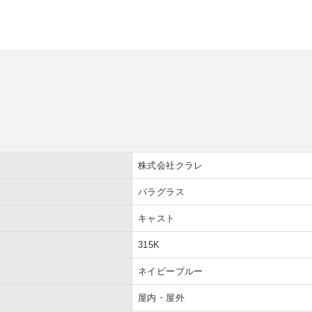
ケース
トタイプ セミオーダー
ダー
オーダー
ー
ションケース
株式会社クラレ
ーム
ねタイプ
パラグラス
プルご請求フォーム
SPH
キャスト
ECL
315K
求
ネイビーブルー
屋内・屋外