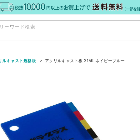
商
お
リルキャスト規格板
アクリルキャスト板 315K ネイビーブルー
ポ
格板
»
配
»
注
て
»
ト
ー
・加工
»
サ
カット
ダー
ダー
ミオーダー
»
ア） 規格サイズ
格サイズ