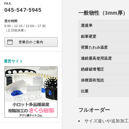
アクリ日記
ペット関係
FAX.
箱型ケース・コレクションケース
045-547-5945
プライバシーポリシー
一般物性（3mm厚）
アクリ屋DIY
コンポジット ベース シリー
アート作品
家具・雑貨
受付時間
製品レポート
透過率
9:00～12:15 / 13:00～17:30
店舗展示/装飾/看板
イージースツール コンプリ
ご注文の方法について
（土日祝休業）
鉛筆硬度
イベント
営業日のご案内
お支払い方法について
荷重たわみ温度
試作/商品/景品
配送・送料について
連続最高使用温度
運営サイト
その他
法人様お取引について
絶縁破壊電圧
アクリルDIY
体積固有抵抗
納期について
アクリルケース
比重
メールやホームページのエラー
フルオーダー
フルオーダー
サイズ違いや追加加工