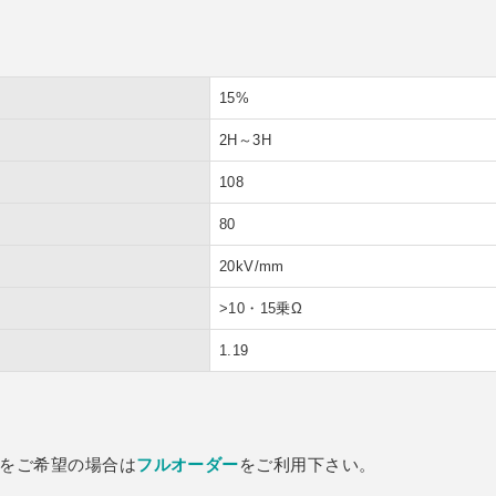
ズ
15%
ート
2H～3H
108
80
20kV/mm
>10・15乗Ω
1.19
をご希望の場合は
フルオーダー
をご利用下さい。