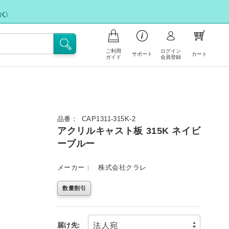
ご利用
ログイン
サポート
カート
ガイド
会員登録
品の注文について
支払いについて
お問い合わせ
イント会員について
品番：
CAP1311-315K-2
フリー注文
アクリルキャスト板 315K ネイビ
送・送料について
FAX注文に関するご案内
ーブルー
文の内容の変更、返品・交換につい
注文キャンセル依頼
メーカー：
株式会社クラレ
不良/破損/製品違いの交換・不足部品ご
イトの使い方
数量割引
請求のお申込み
届け先: