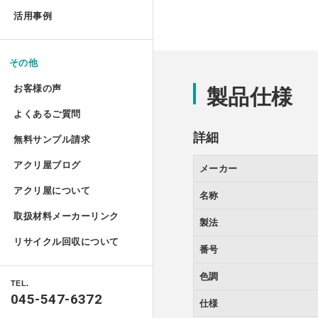
お手入れ方法
コレクションテーブル
ドロップレット
活用事例
揃えておきたい基礎道具
鉄道模型Nゲージ用アクリル
ハムスターケース
アクリルとポリカーボネートの違い
コレクション
液晶テレビ保護パネル ベル
切る／削る
マガジンハンガー
けんどん式アクリルケース
その他
ハムスターケース セミオー
取り扱い注意
額装関係
穴を開ける
液晶テレビ保護パネル セミ
お客様の声
アクリ・ラック
製品仕様
物性と耐薬品性
ガルウイングケース
家具雑貨
端面仕上げ
よくあるご質問
ご購入時
テーブルマット セミオーダ
プライベート アクアリウム
許容寸法公差と重量
詳細
ミニカー専用アクリルコレク
リフォーム/屋内外装飾
無料サンプル請求
フルオーダー（特注）
磨き／面取り
ご購入後
ミズ・アカリ
アクリ屋ブログ
メーカー
アクリル板無料サンプルご請求フォ
照明
箱型アクリルケース 積み重
アクリル板
曲げる
アクリ屋について
すべて
名称
ポリカーボネート・その他無料サン
パソコン関係
プラトニックライトシリーズ 
アクリルパイプ・棒・球・半球
接着／シール
取扱材料メーカーリンク
会社概要
製法
アクリ屋コラム
キャストカラー板サンプル請求
Acky/M-acky
ポリカーボネート板
メンテナンス
プラトニックライトシリーズ 
リサイクル回収について
番号
営業日のご案内
NEWS
キャストカラーマット板サンプル請
オーディオ関係
アクリル工具・用品
アクリ屋コラム
色調
フラグメント
免責事項
TEL.
製品情報
自動車用品
045-547-6372
ポスターフレーム・フォトフレーム
仕様
特定商取引に基づく表記
ベース ライトシリーズ