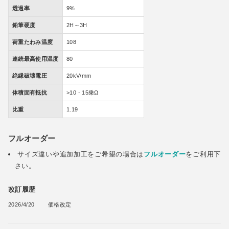
透過率
9%
鉛筆硬度
2H～3H
荷重たわみ温度
108
連続最高使用温度
80
絶縁破壊電圧
20kV/mm
体積固有抵抗
>10・15乗Ω
比重
1.19
フルオーダー
サイズ違いや追加加工をご希望の場合は
フルオーダー
をご利用下
さい。
改訂履歴
2026/4/20
価格改定