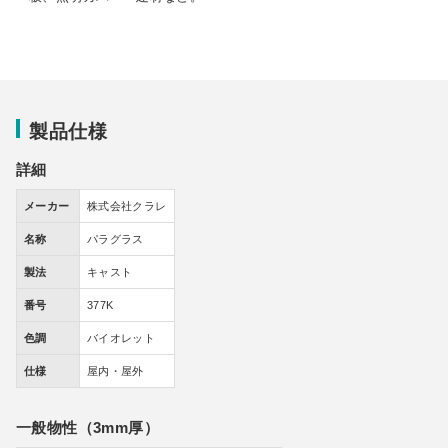
製品仕様
詳細
メーカー
株式会社クラレ
名称
パラグラス
製法
キャスト
番号
377K
色調
バイオレット
仕様
屋内・屋外
一般物性（3mm厚）