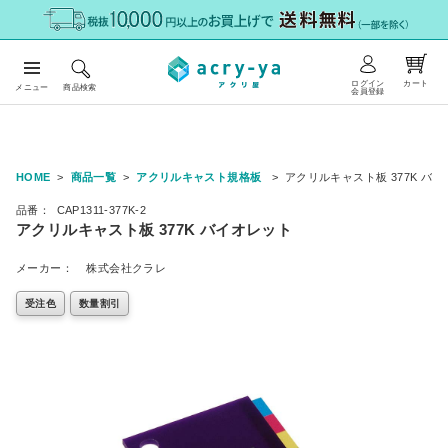
ログイン
カート
メニュー
商品検索
会員登録
HOME
商品一覧
アクリルキャスト規格板
アクリルキャスト板 377K バ
品番：
CAP1311-377K-2
アクリルキャスト板 377K バイオレット
メーカー：
株式会社クラレ
受注色
数量割引