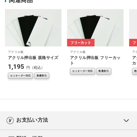
関連商品
アクリル板
アクリル板
ア
アクリル押出板 規格サイズ
アクリル押出板 フリーカッ
ア
ト
カ
1,195
円（税込）
セミオーダー対応
数量割引
数
セミオーダー対応
数量割引
お支払い方法