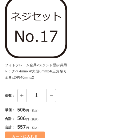
フォトフレーム金具<スタンド壁掛共用
> ：ナベ4mmx4/大頭6mmx4/三角吊り
金具x2/脚40mmx2
個数：
506
単価：
円（税抜）
506
合計：
円（税抜）
557
合計：
円（税込）
カートに入れる