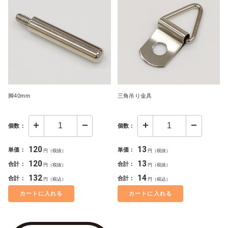
脚40mm
三角吊り金具
個数：
個数：
120
13
単価：
単価：
円（税抜）
円（税抜）
120
13
合計：
合計：
円（税抜）
円（税抜）
132
14
合計：
合計：
円（税込）
円（税込）
カートに入れる
カートに入れる