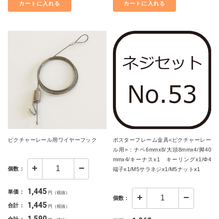
カートに入れる
カートに入れる
ピクチャーレール用ワイヤーフック
ポスターフレーム金具<ピクチャーレー
ル用>：ナベ6mmx8/大頭8mmx4/脚40
mmx4/キーナスx1　キーリングx1/Φ4
個数：
端子x1/M5サラネジx1/M5ナットx1
1,445
単価：
円（税抜）
個数：
1,445
合計：
円（税抜）
1,590
合計：