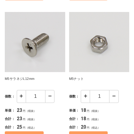
M5サラネジL12mm
M5ナット
個数：
個数：
23
18
単価：
単価：
円（税抜）
円（税抜）
23
18
合計：
合計：
円（税抜）
円（税抜）
25
20
合計：
合計：
円（税込）
円（税込）