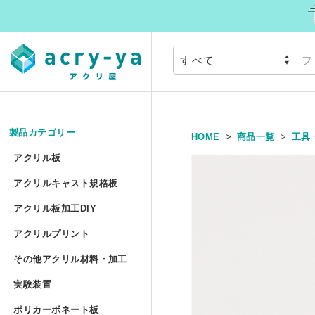
製品カテゴリー
HOME
商品一覧
工具
アクリル板
»
アクリル板
アクリルキャスト規
アクリルキャスト規格板
アクリル押出板 規格サイズ
アクリル板加工DIY
アクリル板加工DIY
アクリルプリント
アクリル押出板 フリーカッ
アクリルプリント
アクリル板加工 セミオーダ
その他アクリル材料
その他アクリル材料・加工
アクリルキャスト板 フリー
アクリル板UV印刷 セミオー
実験装置
»
アクリル円板加工 セミオー
実験装置
アクリルパイプ/丸棒加工 セ
ポリカーボネート板
アクリル低反射板（ノングレ
アクリルブロックUV印刷 規
ポリカーボネート板