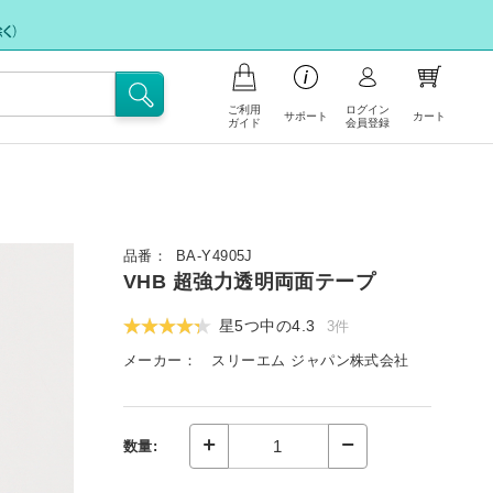
ご利用
ログイン
サポート
カート
ガイド
会員登録
品の注文について
支払いについて
お問い合わせ
イント会員について
品番：
BA-Y4905J
フリー注文
VHB 超強力透明両面テープ
送・送料について
FAX注文に関するご案内
星5つ中の
4.3
3件
文の内容の変更、返品・交換につい
注文キャンセル依頼
メーカー：
スリーエム ジャパン株式会社
不良/破損/製品違いの交換・不足部品ご
イトの使い方
請求のお申込み
数量: