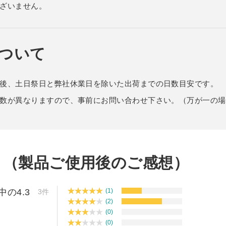
ざいません。
ケース
トタイプ セミオーダー
ダー
ついて
オーダー
後、土日祭日と弊社休業日を除いた出荷までの日数目安です。
ー
ションケース
数が異なりますので、事前にお問い合わせ下さい。（万が一の場
ーム
ねタイプ
プルご請求フォーム
SPH
声
（製品ご使用後のご感想）
ECL
求
中の
4.3
(1)
3件
(2)
(0)
(0)