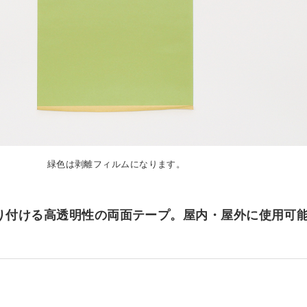
ダー
ロックセット（透明）
ア） フリーカット
オーダー
カット
»
オーダー
ット
耐候処理 ポリカ板）フリーカット
セミオーダー
ード
正方形厚板
 フリーカット
イズ
ド スタンド専用
額
»
ット・彫刻）サービス
ード セミオーダー
出成形品
オーダー
耐候処理 ポリカ板）規格サイズ
ド 壁掛け専用
タイプ
リーブロー成型品
緑色は剥離フィルムになります。
ー
ックミラー）板 フリーカット
ミオーダー
ド スタンド壁掛け共用
タイプ セミオーダー
イプ
ミオーダー
オーダー
オーダー
カット）板
»
オーダー
ド セミオーダー
り付ける高透明性の両面テープ。屋内・屋外に使用可
ン蝶番タイプ
・ピクチャーレール用
イプ セミオーダー
ミオーダー
ーダー
傷）板 フリーカット
パネル セミオーダー
イプ
セミオーダー
・ピクチャーレール用 セミオーダー
ー
セミオーダー
） フリーカット
ーカット
イプ セミオーダー
イル
オーダー
ミオーダー
ホルダー