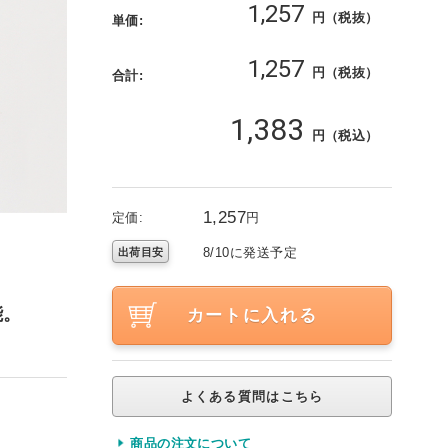
1,257
円（税抜）
単価:
1,257
円（税抜）
合計:
1,383
円（税込）
1,257
定価:
円
8/10に発送予定
出荷目安
能。
カートに入れる
よくある質問はこちら
商品の注文について