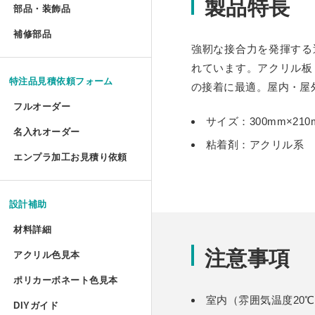
製品特長
部品・装飾品
»
ジグソーパズル額 セミオー
円柱アクリルケース セミオ
犬トイレ セミオーダー
部品・装飾品
アクリルプリズムシート フ
ツインカーボ スタンダード 
フォトフレーム テーパード
アクリルフードカバー セミ
抽選箱
ポスターフレーム プロスタ
補修部品
»
油彩キャンバス立体額 かぶ
アクリルラック
アクリル ラウンド ボウル 
補修部品
厚物フレーム セミオーダー
鍵付きアクリルショーケース
犬トイレ コーナータイプ
アクリル厚板 フリーカット
強靭な接合力を発揮する
ツインカーボ・ポリカツイン
フォトフレーム テーパード
アクリルパーテーション
フォトフレームクロック
ポスターフレーム 屋外用・
アクリルキャンバスケース 
れています。アクリル板
アクリルラック セミオーダ
アクリル ラウンド ボウル
LPレコード額
アクリル オープンボックス
犬トイレ コーナータイプ セ
特注品見積依頼フォーム
特売 アクリル型模様板
の接着に最適。屋内・屋
ポリカーボネート型模様板 
マグネットフォトフレーム
ビスマスキューブ（アクリル
ポスターフレーム 屋外用・
ディスプレイラック セミオ
カトリ・スタンド
フルオーダー
LPレコード盤フレーム
ガルウイングケース セミオ
バードケージケース
サイズ：300mm×210
アクリル端材（薄板・厚板）
ポリカーボネート型模様板 
フォトフレーム プロスタイ
アクリル封入 フルオーダー
名入れオーダー
フォームでのお見積もり依頼
ポスターフレーム スタンダ
ワゴン
アクリル ペントレイ
粘着剤：アクリル系
レコード額シングルサイズ
鉄道模型Nゲージ用アクリル
バードケージケース セミオ
エンプラ加工お見積り依頼
アクリル端材セット（極厚）
レーザー彫刻
ポリカーボネート板端材（格
フォトフレーム テーブルト
FAXでのお見積もり依頼
大型ポスターフレームスタン
ワゴン セミオーダー
キギ
フォームでのお見積もり依頼
CDフレーム
アクリルひな壇ディスプレイ
機械彫刻
バードケージケース 扉付き
L判フォトフレーム カラー
設計補助
透明イーゼル
アクリルキャビネット
ブロックベース
書体彫刻
賞状額 セミオーダー
けんどん式アクリルケース 
バードケージケース 扉付き
材料詳細
フォトフレーム ソリッドタ
注意事項
かんたん書体彫刻
アレンジシェルフ
キュービック・サークル
アクリル色見本
アクリルの特性と種類
手ぬぐい額
サッカーボールケース
水槽ふた用ポリカーボネート
フォトフレーム チェキ専用
ポリカーボネート色見本
シルク印刷
ポリカーボネートの特性と種類
アクリルテーブル
カップ 'フロート'
室内（雰囲気温度20
コレクションフレーム セミ
箱型アクリルケース
爬虫類ケージ（水槽）
DIYガイド
UVインクジェット印刷