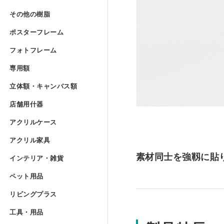
Lの字曲げ加工 セミオーダー
アクリルフランジ セミオー
その他の樹脂
»
UVプリント用 アクリルブ
その他の樹脂
アクリル低反射板（ノングレ
アクリルケースUV印刷 セミ
ポリカーボネート板 フリー
ポスターフレーム
コの字ディスプレイ台 セミ
アクリル実験装置・レンズ
ポスターフレーム
アクリルブロック クリアー
ポリスチレン型板 フリーカ
フォトフレーム
»
アクリル精密薄板
アイリスポリカシート（両面
フォトフレーム
階段手すりアクリルパネル 
ポスターフレーム スタンダ
専用額
»
アクリルブロック クリアー 
塩ビパンチング（穴開き）板
専用額
アクリル集光板
ポリカーボネート板 規格サ
フォトフレーム スタンダー
立体額・キャンバス
アクリル板レーザー加工（カ
ポスターフレーム スタンダ
立体額・キャンバス額
アクリルドーム（半球） 射
ワーロンパワーマット セミ
ユニフォーム額
アクリルミラー板
店舗用什器
»
アイリスポリカシート（両面
フォトフレーム スタンダー
店舗用什器
ポスターフレーム フロート
アクリル立体額
アクリルケース
»
アクリルドーム（半球） フ
PET板加工 セミオーダー
ユニフォーム額 セミオーダ
アクリルケース
アクリルハーフミラー（マジ
ポリカーボネート板加工 セ
フォトフレーム スタンダー
カタログスタンド
アクリル家具
»
ポスターフレーム フロート
アクリル立体額 ボックスタ
アクリル家具
アクリルドーム（半球） セ
PET板 Lの字曲げ加工 セミ
色紙額
アクリル四面体ケース セミ
アクリル紫外線カット（UV
インテリア・雑貨
ポリカーボネート円板 セミ
フォトフレーム スタンダー
素材同士を強靱に貼
カタログケース屋外用 ステ
インテリア・雑貨
ポスターフレーム フロート
アクリル立体額 ボックスタ
アクリル壁面棚
アクリル球 クリアー
ペット用品
»
PET板 コの字曲げ加工 セ
小色紙額
箱型アクリルケース セミオ
ペット用品
アクリルハードコート（耐擦
階段手すりポリカーボネート
フォトフレーム フロートタ
説教台
レコードプレーヤーカバー 
リビングプラス
»
ポスターフレーム フロート
油彩キャンバス立体額
アクリル壁面棚 セミオーダ
リビングプラス
アクリル大型円柱
ミニ色紙額
けんどん式アクリルケース 
犬トイレ
アクリル制電板（静電気防止
カーポート屋根修理材 フリ
工具・用品
»
フォトフレーム フロートタ
貴名受（名刺入れ）
キーボードラック
工具・用品
ポスターフレーム プロスタ
油彩キャンバス立体額 セミ
メタルラック棚板シート セ
ドロップレット・インセンス