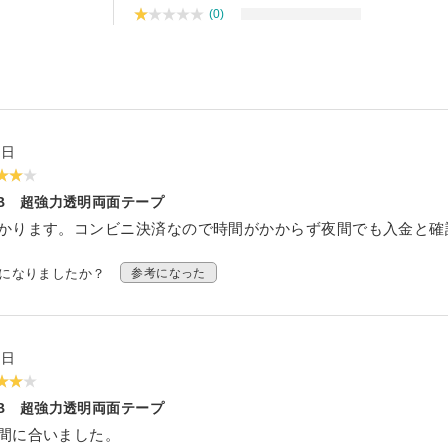
(0)
ズ
ート
1日
HB 超強力透明両面テープ
かります。コンビニ決済なので時間がかからず夜間でも入金と確
考になりましたか？
参考になった
5日
HB 超強力透明両面テープ
間に合いました。