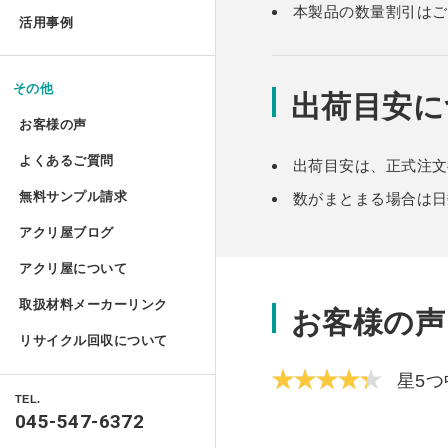
お手入れ方法
本製品の数量割引はご
コレクションテーブル
ドロップレット
活用事例
揃えておきたい基礎道具
鉄道模型Nゲージ用アクリル
ハムスターケース
アクリルとポリカーボネートの違い
コレクション
液晶テレビ保護パネル ベル
切る／削る
マガジンハンガー
けんどん式アクリルケース
その他
ハムスターケース セミオー
取り扱い注意
出荷目安に
額装関係
穴を開ける
液晶テレビ保護パネル セミ
お客様の声
アクリ・ラック
物性と耐薬品性
ガルウイングケース
家具雑貨
端面仕上げ
よくあるご質問
出荷目安は、正式注文
ご購入時
テーブルマット セミオーダ
プライベート アクアリウム
許容寸法公差と重量
ミニカー専用アクリルコレク
リフォーム/屋内外装飾
無料サンプル請求
数がまとまる場合は日
フルオーダー（特注）
磨き／面取り
ご購入後
ミズ・アカリ
アクリ屋ブログ
アクリル板無料サンプルご請求フォ
照明
箱型アクリルケース 積み重
アクリル板
曲げる
アクリ屋について
すべて
ポリカーボネート・その他無料サン
パソコン関係
プラトニックライトシリーズ 
アクリルパイプ・棒・球・半球
接着／シール
取扱材料メーカーリンク
会社概要
お客様の
アクリ屋コラム
キャストカラー板サンプル請求
Acky/M-acky
ポリカーボネート板
メンテナンス
プラトニックライトシリーズ 
リサイクル回収について
営業日のご案内
NEWS
キャストカラーマット板サンプル請
オーディオ関係
アクリル工具・用品
アクリ屋コラム
星5つ
フラグメント
免責事項
TEL.
製品情報
自動車用品
045-547-6372
ポスターフレーム・フォトフレーム
特定商取引に基づく表記
ベース ライトシリーズ