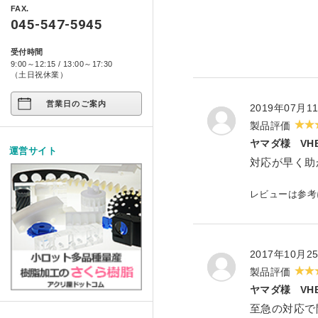
アクリ日記
ペット関係
FAX.
箱型ケース・コレクションケース
045-547-5945
プライバシーポリシー
アクリ屋DIY
コンポジット ベース シリー
アート作品
家具・雑貨
受付時間
製品レポート
9:00～12:15 / 13:00～17:30
店舗展示/装飾/看板
イージースツール コンプリ
ご注文の方法について
（土日祝休業）
イベント
営業日のご案内
お支払い方法について
2019年07月1
製品評価
試作/商品/景品
配送・送料について
ヤマダ様
V
運営サイト
その他
対応が早く助
法人様お取引について
アクリルDIY
レビューは参
納期について
アクリルケース
メールやホームページのエラー
2017年10月2
フルオーダー
製品評価
ヤマダ様
V
至急の対応で