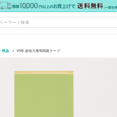
商
お
・用品
VHB 超強力透明両面テープ
ポ
格板
»
配
»
注
て
»
ト
ー
・加工
»
サ
カット
ダー
ダー
ミオーダー
»
ア） 規格サイズ
格サイズ