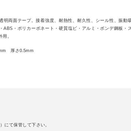
ダー
ーダー
リーカット
規格サイズ
タイプ
オーダー
イル セミオーダー
せ セミオーダー
スモール
 セミオーダー
透明両面テープ。接着強度、耐熱性、耐久性、シール性、振動
（中空ポリカ板） フリーカット
タイプ セミオーダー
簡易防水
フルオーダー
・ABS・ポリカーボネート・硬質塩ビ・アルミ・ボンデ鋼板・
ー
 セミオーダー
ミオーダー
外用。
規格サイズ
キューブ）
簡易防水 セミオーダー
ーダー
ーダー
mm 厚さ0.5mm
フリーカット
ル マグネットタイプ
ード スタンド専用
ケース セミオーダー
ーダー
安小片板）セット
ップ
ドタイプ
台 セミオーダー
ズフィット
ひな壇付き セミオーダー
 セミオーダー
イプ
板加工 セミオーダー
℃）にて保管して下さい。
オーダー