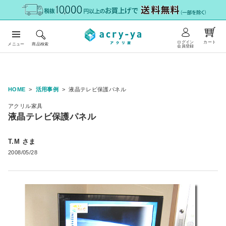
ログイン
カート
メニュー
商品検索
会員登録
HOME
活用事例
液晶テレビ保護パネル
アクリル家具
液晶テレビ保護パネル
T.M さま
2008/05/28