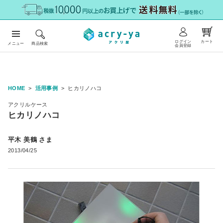
ログイン
カート
メニュー
商品検索
会員登録
HOME
活用事例
ヒカリノハコ
アクリルケース
ヒカリノハコ
平木 美鶴 さま
2013/04/25