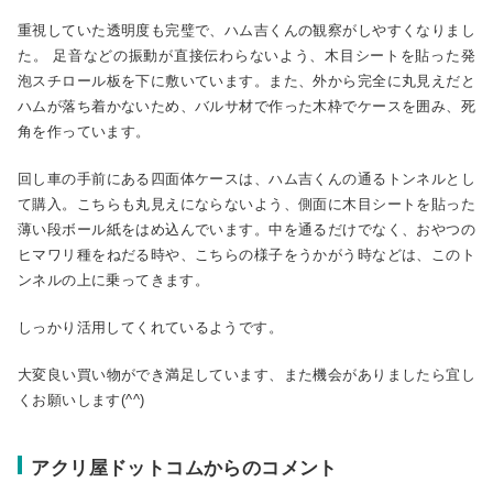
重視していた透明度も完璧で、ハム吉くんの観察がしやすくなりまし
た。 足音などの振動が直接伝わらないよう、木目シートを貼った発
泡スチロール板を下に敷いています。また、外から完全に丸見えだと
ハムが落ち着かないため、バルサ材で作った木枠でケースを囲み、死
角を作っています。
回し車の手前にある四面体ケースは、ハム吉くんの通るトンネルとし
て購入。こちらも丸見えにならないよう、側面に木目シートを貼った
薄い段ボール紙をはめ込んでいます。中を通るだけでなく、おやつの
ヒマワリ種をねだる時や、こちらの様子をうかがう時などは、このト
ンネルの上に乗ってきます。
しっかり活用してくれているようです。
大変良い買い物ができ満足しています、また機会がありましたら宜し
くお願いします(^^)
アクリ屋ドットコムからのコメント