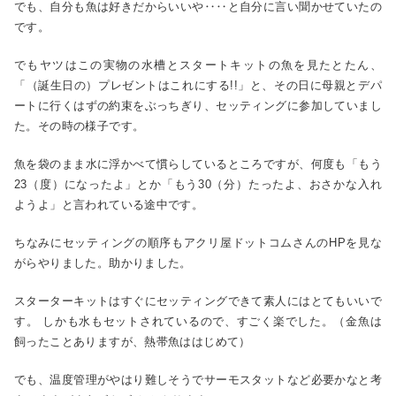
でも、自分も魚は好きだからいいや‥‥と自分に言い聞かせていたの
です。
でもヤツはこの実物の水槽とスタートキットの魚を見たとたん、
「（誕生日の）プレゼントはこれにする!!」と、その日に母親とデパ
ートに行くはずの約束をぶっちぎり、セッティングに参加していまし
た。その時の様子です。
魚を袋のまま水に浮かべて慣らしているところですが、何度も「もう
23（度）になったよ」とか「もう30（分）たったよ、おさかな入れ
ようよ」と言われている途中です。
ちなみにセッティングの順序もアクリ屋ドットコムさんのHPを見な
がらやりました。助かりました。
スターターキットはすぐにセッティングできて素人にはとてもいいで
す。 しかも水もセットされているので、すごく楽でした。（金魚は
飼ったことありますが、熱帯魚ははじめて）
でも、温度管理がやはり難しそうでサーモスタットなど必要かなと考