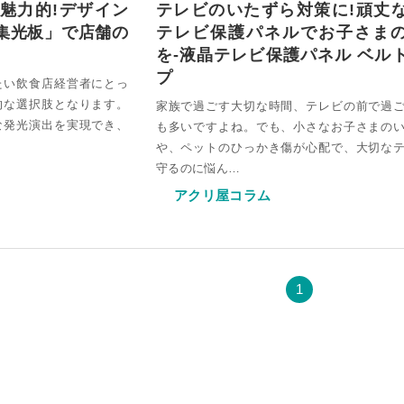
魅力的!デザイン
テレビのいたずら対策に!頑丈
タイル
ミオーダー
セミオーダー
フリーカット
ンスホルダー
ーダー
オーダー
集光板」で店舗の
テレビ保護パネルでお子さま
ド 規格サイズ
ドタイプ
ミオーダー
を-液晶テレビ保護パネル ベル
タイル セミオーダー
ぶせ セミオーダー
ト
 スモール
ー
ース セミオーダー
プ
たい飲食店経営者にとっ
イン（中空ポリカ板） フリーカット
ドタイプ セミオーダー
・簡易防水
的な選択肢となります。
ス フルオーダー
家族で過ごす大切な時間、テレビの前で過
ダー
ル
ス セミオーダー
 セミオーダー
な発光演出を実現でき、
も多いですよね。でも、小さなお子さまの
 規格サイズ
ム
リルキューブ）
や、ペットのひっかき傷が心配で、大切な
・簡易防水 セミオーダー
オーダー
板）
守るのに悩ん…
オーダー
板 フリーカット
イル マグネットタイプ
ー
アクリ屋コラム
ダード スタンド専用
厚）
ズ
ルケース セミオーダー
オーダー
（格安小片板）セット
トップ
タンドタイプ
レイ台 セミオーダー
き
ーズフィット
1
 ひな壇付き セミオーダー
き セミオーダー
タイプ
ート板加工 セミオーダー
用