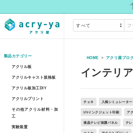
製品カテゴリー
HOME
アクリ屋ブロ
アクリル板
»
アクリル板
インテリア
アクリルキャスト
アクリルキャスト規格板
アクリル押出板 規格サイ
アクリル板加工DI
アクリル板加工DIY
アクリルプリント
アクリル押出板 フリーカ
アクリルプリント
チェキ
入稿シミュレーター
アクリル板加工 セミオー
その他アクリル材
その他アクリル材料・加
UVインクジェット印刷
ア
アクリルキャスト板 フリ
アクリル板UV印刷 セミ
工
アクリル円板加工 セミオ
液晶テレビ保護パネル
テレ
実験装置
»
アクリルパイプ/丸棒加工
実験装置
アクリル低反射板（ノン
アクリルブロックUV印刷
コミケ
アクリルプリント