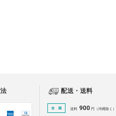
ミオーダー
リルケース
ルトタイプ セミオーダー
違い
ス
ーダー
ミオーダー
ダー
ム
レクションケース
重ねタイプ
フォーム
ズ SPH
サンプルご請求フォーム
方法
配送・送料
ズ ECL
900
ル請求
全 国
送料
円（沖縄除く