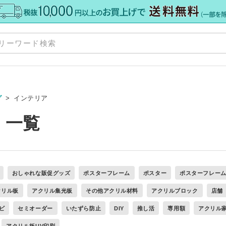
グ
インテリア
 一覧
規格板
»
ズ
Y
»
»
ット
おしゃれな販促グッズ
ポスターフレーム
ポスター
ポスターフレー
ダー
料・加工
»
クリル板
アクリル集光板
その他アクリル材料
アクリルブロック
店舗
ーカット
オーダー
ーダー
ビ
セミオーダー
いたずら防止
DIY
推し活
専用額
アクリル
 セミオーダー
グレア） 規格サイズ
 規格サイズ
アクリル板UV印刷