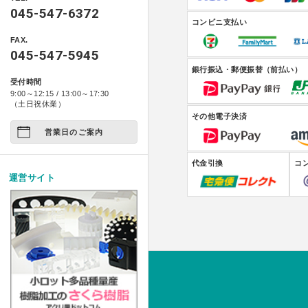
製品情報
自動車用品
045-547-6372
ベース ライトシリーズ
ポスターフレーム・フォトフレ
コンビニ支払い
特定商取引に基づく表記
アクリ日記
ペット関係
FAX.
箱型ケース・コレクションケー
コンポジット ベース シ
045-547-5945
プライバシーポリシー
アクリ屋DIY
アート作品
銀行振込・郵便振替（前払い）
家具・雑貨
受付時間
イージースツール コンプ
製品レポート
9:00～12:15 / 13:00～17:30
店舗展示/装飾/看板
ご注文の方法について
（土日祝休業）
その他電子決済
イベント
営業日のご案内
お支払い方法について
試作/商品/景品
配送・送料について
代金引換
コ
運営サイト
その他
法人様お取引について
アクリルDIY
納期について
アクリルケース
メールやホームページのエラー
フルオーダー