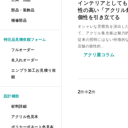
インテリアとしても
ポスターフレーム プロス
油彩キャンバス立体額 セ
メタルラック棚板シート 
アクリルプリズムシート 
ドロップレット・インセ
部品・装飾品
»
ジグソーパズル額 セミオ
円柱アクリルケース セミ
犬トイレ セミオーダー
性の高い「アクリル
部品・装飾品
ツインカーボ スタンダー
フォトフレーム テーパー
アクリルフードカバー セ
抽選箱
個性を引き立てる
ポスターフレーム プロス
補修部品
»
油彩キャンバス立体額 か
アクリルラック
アクリル厚板 フリーカッ
アクリル ラウンド ボウル
補修部品
厚物フレーム セミオーダ
鍵付きアクリルショーケ
犬トイレ コーナータイプ
オシャレな雰囲気を演出し
ツインカーボ・ポリカツ
フォトフレーム テーパー
アクリルパーテーション
フォトフレームクロック
ポスターフレーム 屋外用
て、アクリル集光板は魅力
アクリルキャンバスケー
アクリルラック セミオー
特売 アクリル型模様板
アクリル ラウンド ボウ
LPレコード額
アクリル オープンボック
犬トイレ コーナータイプ
従来の照明にはない特徴的
特注品見積依頼フォーム
ポリカーボネート型模様板
マグネットフォトフレー
ビスマスキューブ（アク
店舗の個性的…
ポスターフレーム 屋外用
ディスプレイラック セミ
アクリル端材（薄板・厚
カトリ・スタンド
フルオーダー
LPレコード盤フレーム
ガルウイングケース セミ
アクリ屋コラム
バードケージケース
ポリカーボネート型模様
フォトフレーム プロスタ
アクリル封入 フルオーダ
名入れオーダー
フォームでのお見積もり依頼
ポスターフレーム スタン
ワゴン
アクリル端材セット（極
アクリル ペントレイ
レコード額シングルサイ
鉄道模型Nゲージ用アクリ
バードケージケース セミ
エンプラ加工お見積り依
レーザー彫刻
ポリカーボネート板端材
フォトフレーム テーブル
FAXでのお見積もり依頼
頼
大型ポスターフレームス
ワゴン セミオーダー
キギ
フォームでのお見積もり依頼
CDフレーム
アクリルひな壇ディスプ
機械彫刻
バードケージケース 扉付
L判フォトフレーム カラ
2
2
件中
件
透明イーゼル
アクリルキャビネット
ブロックベース
設計補助
書体彫刻
賞状額 セミオーダー
けんどん式アクリルケース
バードケージケース 扉付
フォトフレーム ソリッド
材料詳細
かんたん書体彫刻
アレンジシェルフ
キュービック・サークル
手ぬぐい額
サッカーボールケース
水槽ふた用ポリカーボネ
アクリル色見本
アクリルの特性と種類
フォトフレーム チェキ専
シルク印刷
アクリルテーブル
カップ 'フロート'
ポリカーボネート色見本