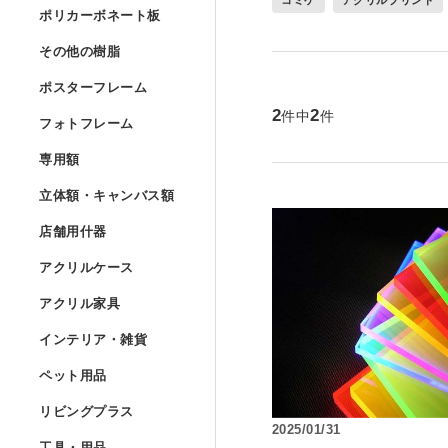
Lの字曲げ加工 セミオー
ポリカーボネート
ポリカーボネート板
UVプリント用 アクリル
アクリルフランジ セミオ
アクリル低反射板（ノン
アクリルケースUV印刷 
その他の樹脂
»
その他の樹脂
コの字ディスプレイ台 セ
ポリカーボネート板 フリ
アクリルブロック クリア
ポスターフレーム
アクリル実験装置・レン
ポスターフレーム
アクリル精密薄板
ポリスチレン型板 フリー
階段手すりアクリルパネ
2
2
フォトフレーム
件中
件
アイリスポリカシート（
フォトフレーム
アクリルブロック クリア
ポスターフレーム スタン
アクリル集光板
専用額
»
塩ビパンチング（穴開き
専用額
アクリル板レーザー加工
ポリカーボネート板 規格
フォトフレーム スタンダ
アクリルドーム（半球） 
立体額・キャンバ
ポスターフレーム スタン
立体額・キャンバス額
アクリルミラー板
ワーロンパワーマット セ
ユニフォーム額
店舗用什器
»
アイリスポリカシート（
フォトフレーム スタンダ
店舗用什器
アクリルドーム（半球）
ポスターフレーム フロー
アクリル立体額
アクリルハーフミラー（
アクリルケース
PET板加工 セミオーダー
ユニフォーム額 セミオー
アクリルケース
ポリカーボネート板加工 
フォトフレーム スタンダ
カタログスタンド
アクリルドーム（半球） 
アクリル家具
»
ポスターフレーム フロー
アクリル立体額 ボックス
アクリル家具
アクリル紫外線カット（
PET板 Lの字曲げ加工 
色紙額
アクリル四面体ケース セ
インテリア・雑貨
ポリカーボネート円板 セ
フォトフレーム スタンダ
カタログケース屋外用 
インテリア・雑貨
アクリル球 クリアー
ポスターフレーム フロ
アクリル立体額 ボックス
アクリル壁面棚
アクリルハードコート（
ペット用品
»
PET板 コの字曲げ加工 
小色紙額
箱型アクリルケース セミ
ペット用品
階段手すりポリカーボネ
フォトフレーム フロート
説教台
レコードプレーヤーカバ
アクリル大型円柱
リビングプラス
ポスターフレーム フロー
油彩キャンバス立体額
アクリル壁面棚 セミオー
アクリル制電板（静電気
リビングプラス
ミニ色紙額
けんどん式アクリルケー
犬トイレ
2025/01/31
カーポート屋根修理材 フ
工具・用品
»
フォトフレーム フロート
貴名受（名刺入れ）
キーボードラック
工具・用品