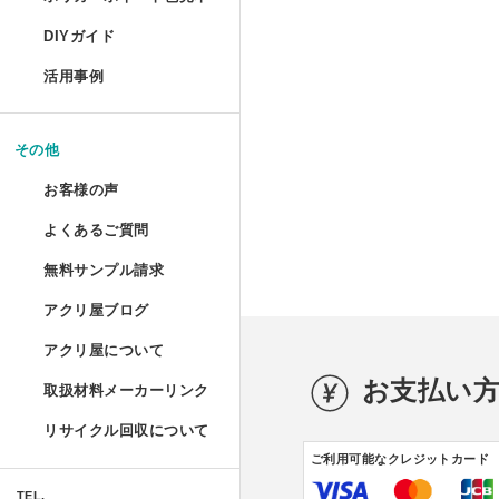
コレクションフレーム セ
箱型アクリルケース
爬虫類ケージ（水槽）
ポリカーボネートの特性と種類
UVインクジェット印刷
DIYガイド
コレクションテーブル
ドロップレット
お手入れ方法
鉄道模型Nゲージ用アク
ハムスターケース
活用事例
揃えておきたい基礎道具
液晶テレビ保護パネル ベ
マガジンハンガー
アクリルとポリカーボネートの
コレクション
けんどん式アクリルケー
ハムスターケース セミオ
切る／削る
その他
取り扱い注意
液晶テレビ保護パネル セ
アクリ・ラック
額装関係
穴を開ける
ガルウイングケース
お客様の声
物性と耐薬品性
家具雑貨
テーブルマット セミオー
プライベート アクアリウ
端面仕上げ
よくあるご質問
ご購入時
ミニカー専用アクリルコ
許容寸法公差と重量
リフォーム/屋内外装飾
無料サンプル請求
フルオーダー（特注）
磨き／面取り
ミズ・アカリ
ご購入後
箱型アクリルケース 積み
アクリ屋ブログ
アクリル板無料サンプルご請求
照明
アクリル板
曲げる
プラトニックライトシリー
アクリ屋について
すべて
ポリカーボネート・その他無料
パソコン関係
アクリルパイプ・棒・球・半球
接着／シール
お支払い
取扱材料メーカーリンク
会社概要
プラトニックライトシリー
アクリ屋コラム
キャストカラー板サンプル請求
Acky/M-acky
ポリカーボネート板
メンテナンス
リサイクル回収について
営業日のご案内
NEWS
フラグメント
ご利用可能なクレジットカード
キャストカラーマット板サンプ
オーディオ関係
アクリル工具・用品
アクリ屋コラム
免責事項
TEL.