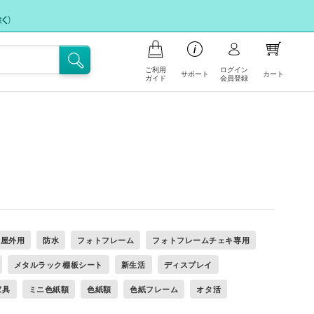
ご利用
ログイン
サポート
カート
ガイド
会員登録
商品の注文について
お支払いについて
お問い合わせ
ポイント会員について
フリー注文
配送・送料について
FAX注文に関するご案内
注文の内容の変更、返品・交換につ
注文キャンセル依頼
いて
ム屋外用
防水
フォトフレーム
フォトフレームチェキ専用
不良/破損/製品違いの交換・不足部
サイトの使い方
メタルラック棚板シート
新生活
ディスプレイ
品ご請求のお申込み
家具
ミニ色紙額
色紙額
色紙フレーム
オタ活