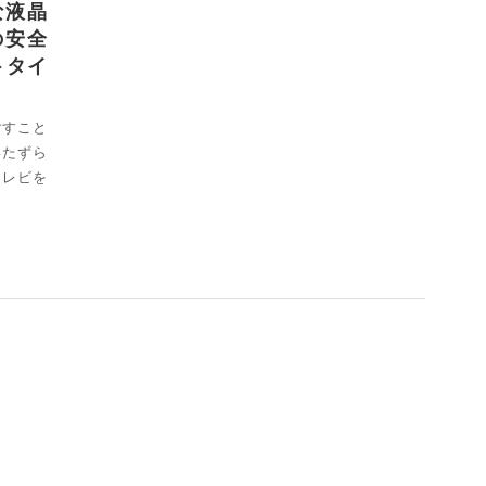
な液晶
の安全
トタイ
ごすこと
いたずら
テレビを