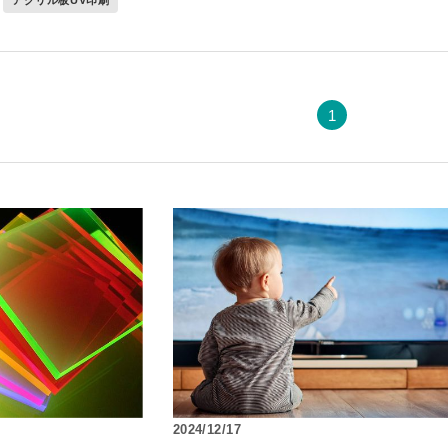
ダー
板
»
ブロックセット（透明）
ーダー
グレア） フリーカット
セミオーダー
ミオーダー
ーカット
ー
»
ズ
カット
ル セミオーダー
1
»
両面耐候処理 ポリカ板）フリーカット
ー 正方形厚板
ダード
）板 フリーカット
（カット・彫刻）サービス
サイズ
ード スタンド専用
射出成形品
ス額
»
ダード セミオーダー
ミオーダー
両面耐候処理 ポリカ板）規格サイズ
ード 壁掛け専用
 フリーブロー成型品
トタイプ
マジックミラー）板 フリーカット
»
ダー
セミオーダー
ード スタンド壁掛け共用
セミオーダー
トタイプ セミオーダー
タイプ
UVカット）板
セミオーダー
ミオーダー
»
ミオーダー
ード セミオーダー
ステン蝶番タイプ
ート・ピクチャーレール用
タイプ セミオーダー
耐擦傷）板 フリーカット
セミオーダー
オーダー
ートパネル セミオーダー
タイプ
ー セミオーダー
»
ト・ピクチャーレール用 セミオーダー
ダー
防止） フリーカット
ス セミオーダー
2024/12/17
リーカット
タイプ セミオーダー