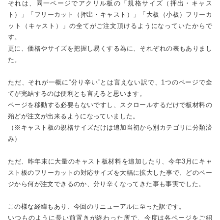
それは、同一ページでアクリル板の「規格サイズ（押出・キャス
ト）」「フリーカット（押出・キャスト）」「大板（小板）フリーカ
ット（キャスト）」の全てがご注文頂けるようになっていたからで
す。
更に、価格やサイズを把握し易くする為に、それぞれの表もありまし
た。
ただ、それが一概に“分り辛い”とは言えない訳で、1つのページで全
てが完結するのは便利とも言えると思います。
ページを移動する必要もないですし、スクロールするだけで板材料の
殆どが注文が出来るようになっていました。
（※キャスト板の規格サイズだけは追加当初から別カテゴリに分類済
み）
ただ、昨年末に大量のキャスト板材料を追加したり、今年3月にキャ
スト板のフリーカットの対応サイズを大幅に拡大した事で、どのペー
ジから何が注文できるのか、分り辛くなってきた事も事実でした。
この様な経緯もあり、今回のリニューアルに至った訳です。
いつものように長い前置きが終わった所で、今度は各ページをご紹