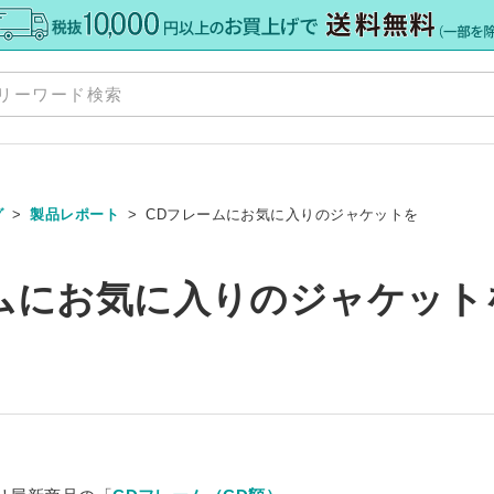
グ
製品レポート
CDフレームにお気に入りのジャケットを
規格板
»
ムにお気に入りのジャケット
ズ
Y
»
»
ット
ダー
料・加工
»
ーカット
オーダー
ーダー
 セミオーダー
グレア） 規格サイズ
 規格サイズ