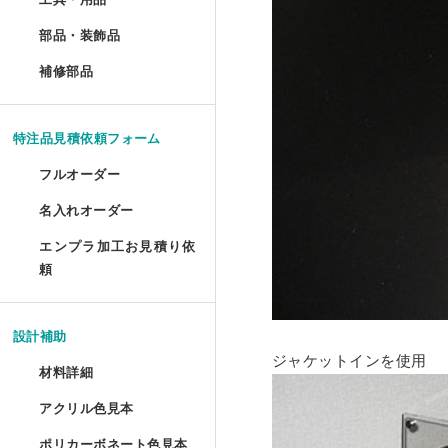
ポスターフレーム プロス
油彩キャンバス立体額 セ
メタルラック棚板シート 
アクリルプリズムシート 
ドロップレット・インセ
部品・装飾品
»
ジグソーパズル額 セミオ
円柱アクリルケース セミ
犬トイレ セミオーダー
部品・装飾品
ツインカーボ スタンダー
フォトフレーム テーパー
アクリルフードカバー セ
抽選箱
ポスターフレーム プロス
補修部品
»
油彩キャンバス立体額 か
アクリルラック
アクリル厚板 フリーカッ
アクリル ラウンド ボウル
補修部品
厚物フレーム セミオーダ
鍵付きアクリルショーケ
犬トイレ コーナータイプ
ツインカーボ・ポリカツ
フォトフレーム テーパー
アクリルパーテーション
フォトフレームクロック
ポスターフレーム 屋外用
アクリルキャンバスケー
アクリルラック セミオー
特売 アクリル型模様板
アクリル ラウンド ボウ
LPレコード額
アクリル オープンボック
犬トイレ コーナータイプ
特注品見積依頼フォーム
ポリカーボネート型模様板
マグネットフォトフレー
ビスマスキューブ（アク
ポスターフレーム 屋外用
ディスプレイラック セミ
アクリル端材（薄板・厚
カトリ・スタンド
フルオーダー
LPレコード盤フレーム
ガルウイングケース セミ
バードケージケース
ポリカーボネート型模様
フォトフレーム プロスタ
アクリル封入 フルオーダ
名入れオーダー
フォームでのお見積もり依頼
ポスターフレーム スタン
ワゴン
アクリル端材セット（極
アクリル ペントレイ
レコード額シングルサイ
鉄道模型Nゲージ用アクリ
バードケージケース セミ
エンプラ加工お見積り依
レーザー彫刻
ポリカーボネート板端材
フォトフレーム テーブル
FAXでのお見積もり依頼
頼
大型ポスターフレームス
ワゴン セミオーダー
キギ
フォームでのお見積もり依頼
CDフレーム
アクリルひな壇ディスプ
機械彫刻
バードケージケース 扉付
L判フォトフレーム カラ
透明イーゼル
アクリルキャビネット
ブロックベース
設計補助
書体彫刻
賞状額 セミオーダー
けんどん式アクリルケース
バードケージケース 扉付
ジャケットインを使用
フォトフレーム ソリッド
材料詳細
かんたん書体彫刻
アレンジシェルフ
キュービック・サークル
手ぬぐい額
サッカーボールケース
水槽ふた用ポリカーボネ
アクリル色見本
アクリルの特性と種類
フォトフレーム チェキ専
シルク印刷
アクリルテーブル
カップ 'フロート'
ポリカーボネート色見本