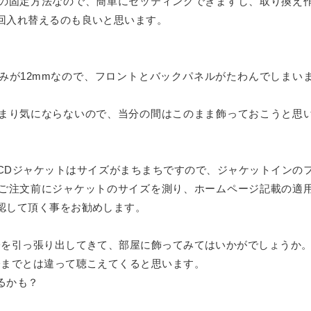
の固定方法なので、簡単にセッティングできますし、取り換え
ーム
回入れ替えるのも良いと思います。
ス
リーズ
みが12mmなので、フロントとバックパネルがたわんでしまい
リート
まり気にならないので、当分の間はこのまま飾っておこうと思
CDジャケットはサイズがまちまちですので、ジャケットインの
ご注文前にジャケットのサイズを測り、ホームページ記載の適
認して頂く事をお勧めします。
Dを引っ張り出してきて、部屋に飾ってみてはいかがでしょうか
今までとは違って聴こえてくると思います。
るかも？