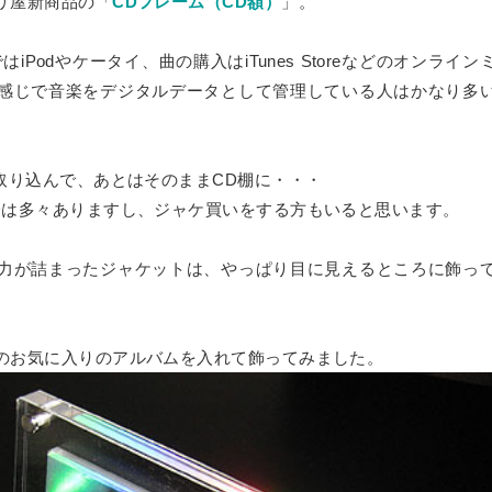
リ屋新商品の「
CDフレーム（CD額）
」。
ダー
板
»
ブロックセット（透明）
ーダー
グレア） フリーカット
セミオーダー
iPodやケータイ、曲の購入はiTunes Storeなどのオンライン
ミオーダー
ーカット
ー
»
感じで音楽をデジタルデータとして管理している人はかなり多
ズ
カット
ル セミオーダー
»
両面耐候処理 ポリカ板）フリーカット
ー 正方形厚板
ダード
）板 フリーカット
に取り込んで、あとはそのままCD棚に・・・
（カット・彫刻）サービス
サイズ
ード スタンド専用
射出成形品
ス額
»
Dは多々ありますし、ジャケ買いをする方もいると思います。
ダード セミオーダー
ミオーダー
両面耐候処理 ポリカ板）規格サイズ
ード 壁掛け専用
 フリーブロー成型品
力が詰まったジャケットは、やっぱり目に見えるところに飾っ
トタイプ
マジックミラー）板 フリーカット
»
ダー
。
セミオーダー
ード スタンド壁掛け共用
セミオーダー
トタイプ セミオーダー
タイプ
UVカット）板
セミオーダー
ミオーダー
のお気に入りのアルバムを入れて飾ってみました。
»
ミオーダー
ード セミオーダー
ステン蝶番タイプ
ート・ピクチャーレール用
タイプ セミオーダー
耐擦傷）板 フリーカット
セミオーダー
オーダー
ートパネル セミオーダー
タイプ
ー セミオーダー
»
ト・ピクチャーレール用 セミオーダー
ダー
防止） フリーカット
ス セミオーダー
リーカット
タイプ セミオーダー