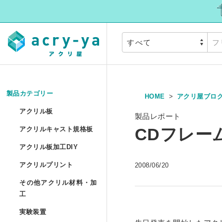
製品カテゴリー
HOME
アクリ屋ブロ
アクリル板
»
アクリル板
製品レポート
アクリルキャスト
CDフレー
アクリルキャスト規格板
アクリル押出板 規格サイ
アクリル板加工DI
アクリル板加工DIY
アクリルプリント
アクリル押出板 フリーカ
アクリルプリント
2008/06/20
アクリル板加工 セミオー
その他アクリル材
その他アクリル材料・加
アクリルキャスト板 フリ
アクリル板UV印刷 セミ
工
アクリル円板加工 セミオ
実験装置
»
アクリルパイプ/丸棒加工
実験装置
アクリル低反射板（ノン
アクリルブロックUV印刷