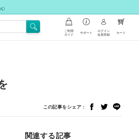
ご利用
ログイン
サポート
カート
ガイド
会員登録
商品の注文について
お支払いについて
お問い合わせ
ポイント会員について
フリー注文
配送・送料について
を
FAX注文に関するご案内
注文の内容の変更、返品・交換につ
注文キャンセル依頼
いて
この記事をシェア :
不良/破損/製品違いの交換・不足部
サイトの使い方
品ご請求のお申込み
関連する記事