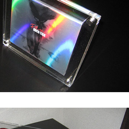
タイル
ミオーダー
セミオーダー
フリーカット
ンスホルダー
ーダー
オーダー
ド 規格サイズ
ドタイプ
ミオーダー
タイル セミオーダー
ぶせ セミオーダー
ト
 スモール
ー
ース セミオーダー
イン（中空ポリカ板） フリーカット
ドタイプ セミオーダー
・簡易防水
ス フルオーダー
ダー
ル
ス セミオーダー
 セミオーダー
 規格サイズ
ム
リルキューブ）
・簡易防水 セミオーダー
オーダー
板）
オーダー
板 フリーカット
イル マグネットタイプ
ー
ダード スタンド専用
厚）
ズ
ルケース セミオーダー
オーダー
（格安小片板）セット
トップ
タンドタイプ
レイ台 セミオーダー
き
ーズフィット
 ひな壇付き セミオーダー
き セミオーダー
タイプ
ート板加工 セミオーダー
用