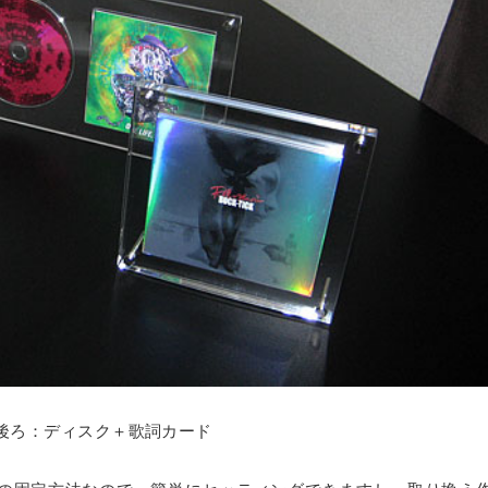
ミオーダー
リルケース
ルトタイプ セミオーダー
違い
ス
ーダー
ミオーダー
ダー
ム
レクションケース
重ねタイプ
フォーム
ズ SPH
サンプルご請求フォーム
ズ ECL
後ろ：ディスク＋歌詞カード
ル請求