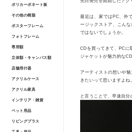
先日発売を開始したアク
Lの字曲げ加工 セミオー
ポリカーボネート
ポリカーボネート板
UVプリント用 アクリル
アクリルフランジ セミオ
アクリル低反射板（ノン
アクリルケースUV印刷 
その他の樹脂
»
その他の樹脂
最近は、家ではPC、外では
コの字ディスプレイ台 セ
ポリカーボネート板 フリ
アクリルブロック クリア
ポスターフレーム
ージックストア、こんな
アクリル実験装置・レン
ポスターフレーム
アクリル精密薄板
ポリスチレン型板 フリー
ではないでしょうか。
階段手すりアクリルパネ
フォトフレーム
アイリスポリカシート（
フォトフレーム
アクリルブロック クリア
ポスターフレーム スタン
アクリル集光板
専用額
»
塩ビパンチング（穴開き
専用額
CDを買ってきて、PC
アクリル板レーザー加工
ポリカーボネート板 規格
フォトフレーム スタンダ
アクリルドーム（半球） 
立体額・キャンバ
ジャケットが魅力的なC
ポスターフレーム スタン
立体額・キャンバス額
アクリルミラー板
ワーロンパワーマット セ
ユニフォーム額
店舗用什器
»
アイリスポリカシート（
フォトフレーム スタンダ
店舗用什器
アクリルドーム（半球）
アーティストの想いや魅
ポスターフレーム フロー
アクリル立体額
アクリルハーフミラー（
アクリルケース
PET板加工 セミオーダー
ユニフォーム額 セミオー
アクリルケース
きたいって思いますよね
ポリカーボネート板加工 
フォトフレーム スタンダ
カタログスタンド
アクリルドーム（半球） 
アクリル家具
»
ポスターフレーム フロー
アクリル立体額 ボックス
アクリル家具
アクリル紫外線カット（
PET板 Lの字曲げ加工 
色紙額
アクリル四面体ケース セ
と言うことで、早速自分
インテリア・雑貨
ポリカーボネート円板 セ
フォトフレーム スタンダ
カタログケース屋外用 
インテリア・雑貨
アクリル球 クリアー
ポスターフレーム フロ
アクリル立体額 ボックス
アクリル壁面棚
アクリルハードコート（
ペット用品
»
PET板 コの字曲げ加工 
小色紙額
箱型アクリルケース セミ
ペット用品
階段手すりポリカーボネ
フォトフレーム フロート
説教台
レコードプレーヤーカバ
アクリル大型円柱
リビングプラス
ポスターフレーム フロー
油彩キャンバス立体額
アクリル壁面棚 セミオー
アクリル制電板（静電気
リビングプラス
ミニ色紙額
けんどん式アクリルケー
犬トイレ
カーポート屋根修理材 フ
工具・用品
»
フォトフレーム フロート
貴名受（名刺入れ）
キーボードラック
工具・用品