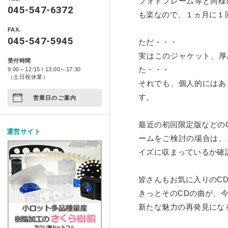
フォトフレーム等と同様
製品情報
自動車用品
045-547-6372
ベース ライトシリーズ
ポスターフレーム・フォトフレ
も楽なので、１ヵ月に１
特定商取引に基づく表記
アクリ日記
ペット関係
FAX.
箱型ケース・コレクションケー
コンポジット ベース シ
045-547-5945
ただ・・・
プライバシーポリシー
アクリ屋DIY
アート作品
家具・雑貨
実はこのジャケット、厚
受付時間
イージースツール コンプ
製品レポート
た・・・
9:00～12:15 / 13:00～17:30
店舗展示/装飾/看板
ご注文の方法について
（土日祝休業）
それでも、個人的にはあ
イベント
す。
営業日のご案内
お支払い方法について
試作/商品/景品
配送・送料について
最近の初回限定版などの
運営サイト
ームをご検討の場合は、
その他
法人様お取引について
イズに収まっているか確
アクリルDIY
納期について
皆さんもお気に入りのC
アクリルケース
メールやホームページのエラー
きっとそのCDの曲が、
フルオーダー
新たな魅力の再発見にな