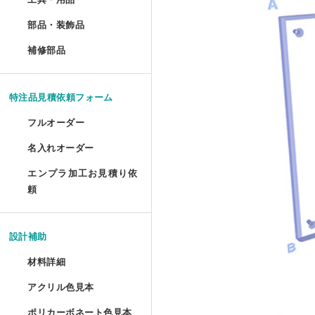
ポスターフレーム プロス
油彩キャンバス立体額 セ
メタルラック棚板シート 
アクリルプリズムシート 
ドロップレット・インセ
部品・装飾品
»
ジグソーパズル額 セミオ
円柱アクリルケース セミ
犬トイレ セミオーダー
部品・装飾品
ツインカーボ スタンダー
フォトフレーム テーパー
アクリルフードカバー セ
抽選箱
ポスターフレーム プロス
補修部品
»
油彩キャンバス立体額 か
アクリルラック
アクリル厚板 フリーカッ
アクリル ラウンド ボウル
補修部品
厚物フレーム セミオーダ
鍵付きアクリルショーケ
犬トイレ コーナータイプ
ツインカーボ・ポリカツ
フォトフレーム テーパー
アクリルパーテーション
フォトフレームクロック
ポスターフレーム 屋外用
アクリルキャンバスケー
アクリルラック セミオー
特売 アクリル型模様板
アクリル ラウンド ボウ
LPレコード額
アクリル オープンボック
犬トイレ コーナータイプ
特注品見積依頼フォーム
ポリカーボネート型模様板
マグネットフォトフレー
ビスマスキューブ（アク
ポスターフレーム 屋外用
ディスプレイラック セミ
アクリル端材（薄板・厚
カトリ・スタンド
フルオーダー
LPレコード盤フレーム
ガルウイングケース セミ
バードケージケース
ポリカーボネート型模様
フォトフレーム プロスタ
アクリル封入 フルオーダ
名入れオーダー
フォームでのお見積もり依頼
ポスターフレーム スタン
ワゴン
アクリル端材セット（極
アクリル ペントレイ
レコード額シングルサイ
鉄道模型Nゲージ用アクリ
バードケージケース セミ
エンプラ加工お見積り依
レーザー彫刻
ポリカーボネート板端材
フォトフレーム テーブル
FAXでのお見積もり依頼
頼
大型ポスターフレームス
ワゴン セミオーダー
キギ
フォームでのお見積もり依頼
CDフレーム
アクリルひな壇ディスプ
機械彫刻
バードケージケース 扉付
L判フォトフレーム カラ
透明イーゼル
アクリルキャビネット
ブロックベース
設計補助
書体彫刻
賞状額 セミオーダー
けんどん式アクリルケース
バードケージケース 扉付
フォトフレーム ソリッド
材料詳細
かんたん書体彫刻
アレンジシェルフ
キュービック・サークル
手ぬぐい額
サッカーボールケース
水槽ふた用ポリカーボネ
アクリル色見本
アクリルの特性と種類
フォトフレーム チェキ専
シルク印刷
アクリルテーブル
カップ 'フロート'
ポリカーボネート色見本