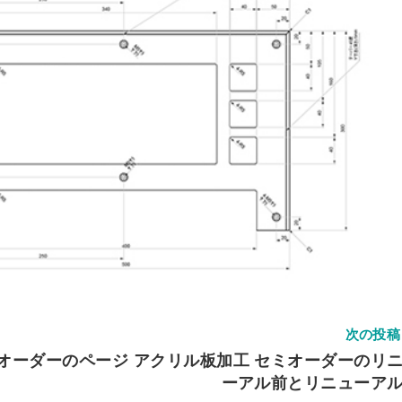
ミオーダー
リルケース
ルトタイプ セミオーダー
違い
ス
ーダー
ミオーダー
ダー
ム
レクションケース
重ねタイプ
フォーム
ズ SPH
サンプルご請求フォーム
ズ ECL
次の投稿
ミオーダーのページ
アクリル板加工 セミオーダーのリ
ル請求
ーアル前とリニューア