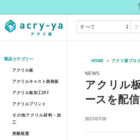
製品カテゴリー
HOME
アクリ屋ブロ
アクリル板
»
アクリル板
NEWS
アクリルキャスト
アクリル板
アクリルキャスト規格板
アクリル押出板 規格サイ
アクリル板加工DI
アクリル板加工DIY
ースを配信
アクリルプリント
アクリル押出板 フリーカ
アクリルプリント
アクリル板加工 セミオー
その他アクリル材
その他アクリル材料・加
2017/07/20
アクリルキャスト板 フリ
アクリル板UV印刷 セミ
工
アクリル円板加工 セミオ
実験装置
»
アクリルパイプ/丸棒加工
実験装置
アクリル低反射板（ノン
アクリルブロックUV印刷