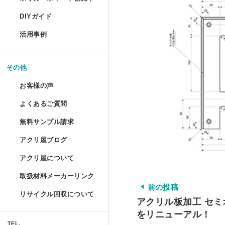
コレクションフレーム セ
箱型アクリルケース
爬虫類ケージ（水槽）
ポリカーボネートの特性と種類
UVインクジェット印刷
DIYガイド
コレクションテーブル
ドロップレット
お手入れ方法
鉄道模型Nゲージ用アク
ハムスターケース
活用事例
揃えておきたい基礎道具
液晶テレビ保護パネル ベ
マガジンハンガー
アクリルとポリカーボネートの
コレクション
けんどん式アクリルケー
ハムスターケース セミオ
切る／削る
その他
取り扱い注意
液晶テレビ保護パネル セ
アクリ・ラック
額装関係
穴を開ける
ガルウイングケース
お客様の声
物性と耐薬品性
家具雑貨
テーブルマット セミオー
プライベート アクアリウ
端面仕上げ
よくあるご質問
ご購入時
ミニカー専用アクリルコ
許容寸法公差と重量
リフォーム/屋内外装飾
無料サンプル請求
フルオーダー（特注）
磨き／面取り
ミズ・アカリ
ご購入後
箱型アクリルケース 積み
アクリ屋ブログ
アクリル板無料サンプルご請求
照明
アクリル板
曲げる
プラトニックライトシリー
アクリ屋について
すべて
ポリカーボネート・その他無料
パソコン関係
アクリルパイプ・棒・球・半球
接着／シール
取扱材料メーカーリンク
会社概要
プラトニックライトシリー
アクリ屋コラム
キャストカラー板サンプル請求
Acky/M-acky
前の投稿
ポリカーボネート板
メンテナンス
リサイクル回収について
アクリル板加工 セ
営業日のご案内
NEWS
フラグメント
キャストカラーマット板サンプ
オーディオ関係
アクリル工具・用品
アクリ屋コラム
をリニューアル！
免責事項
TEL.