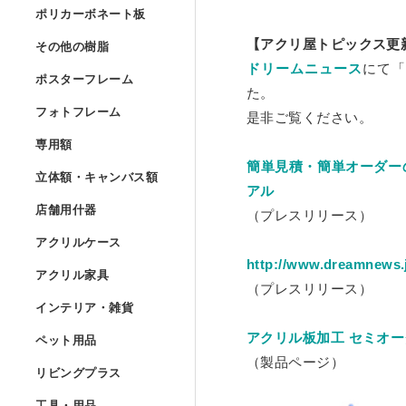
Lの字曲げ加工 セミオー
ポリカーボネート
ポリカーボネート板
UVプリント用 アクリル
アクリルフランジ セミオ
アクリル低反射板（ノン
アクリルケースUV印刷 
その他の樹脂
»
【アクリ屋トピックス更
その他の樹脂
コの字ディスプレイ台 セ
ポリカーボネート板 フリ
ドリームニュース
にて「
アクリルブロック クリア
ポスターフレーム
アクリル実験装置・レン
ポスターフレーム
アクリル精密薄板
た。
ポリスチレン型板 フリー
階段手すりアクリルパネ
フォトフレーム
アイリスポリカシート（
フォトフレーム
是非ご覧ください。
アクリルブロック クリア
ポスターフレーム スタン
アクリル集光板
専用額
»
塩ビパンチング（穴開き
専用額
アクリル板レーザー加工
ポリカーボネート板 規格
フォトフレーム スタンダ
簡単見積・簡単オーダー
アクリルドーム（半球） 
立体額・キャンバ
ポスターフレーム スタン
立体額・キャンバス額
アクリルミラー板
ワーロンパワーマット セ
アル
ユニフォーム額
店舗用什器
»
アイリスポリカシート（
フォトフレーム スタンダ
店舗用什器
（プレスリリース）
アクリルドーム（半球）
ポスターフレーム フロー
アクリル立体額
アクリルハーフミラー（
アクリルケース
PET板加工 セミオーダー
ユニフォーム額 セミオー
アクリルケース
ポリカーボネート板加工 
フォトフレーム スタンダ
カタログスタンド
アクリルドーム（半球） 
http://www.dreamnews.j
アクリル家具
»
ポスターフレーム フロー
アクリル立体額 ボックス
アクリル家具
アクリル紫外線カット（
PET板 Lの字曲げ加工 
色紙額
（プレスリリース）
アクリル四面体ケース セ
インテリア・雑貨
ポリカーボネート円板 セ
フォトフレーム スタンダ
カタログケース屋外用 
インテリア・雑貨
アクリル球 クリアー
ポスターフレーム フロ
アクリル立体額 ボックス
アクリル壁面棚
アクリルハードコート（
ペット用品
»
PET板 コの字曲げ加工 
小色紙額
アクリル板加工 セミオー
箱型アクリルケース セミ
ペット用品
階段手すりポリカーボネ
フォトフレーム フロート
説教台
レコードプレーヤーカバ
アクリル大型円柱
（製品ページ）
リビングプラス
ポスターフレーム フロー
油彩キャンバス立体額
アクリル壁面棚 セミオー
アクリル制電板（静電気
リビングプラス
ミニ色紙額
けんどん式アクリルケー
犬トイレ
カーポート屋根修理材 フ
工具・用品
»
フォトフレーム フロート
貴名受（名刺入れ）
キーボードラック
工具・用品