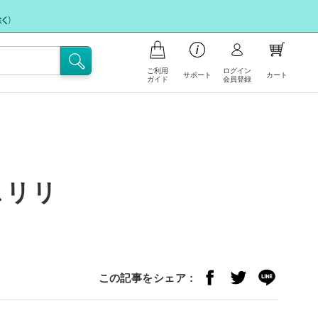
ご利用
ログイン
サポート
カート
ガイド
会員登録
商品の注文について
お支払いについて
お問い合わせ
ポイント会員について
フリー注文
配送・送料について
スリリ
FAX注文に関するご案内
注文の内容の変更、返品・交換につ
注文キャンセル依頼
いて
不良/破損/製品違いの交換・不足部
サイトの使い方
品ご請求のお申込み
この記事をシェア :