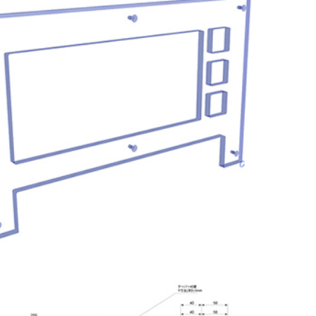
タイル
ミオーダー
セミオーダー
フリーカット
ンスホルダー
ーダー
オーダー
ド 規格サイズ
ドタイプ
ミオーダー
タイル セミオーダー
ぶせ セミオーダー
ト
 スモール
ー
ース セミオーダー
イン（中空ポリカ板） フリーカット
ドタイプ セミオーダー
・簡易防水
ス フルオーダー
ダー
ル
ス セミオーダー
 セミオーダー
 規格サイズ
ム
リルキューブ）
・簡易防水 セミオーダー
オーダー
板）
オーダー
板 フリーカット
イル マグネットタイプ
ー
ダード スタンド専用
厚）
ズ
ルケース セミオーダー
オーダー
（格安小片板）セット
トップ
タンドタイプ
レイ台 セミオーダー
き
ーズフィット
 ひな壇付き セミオーダー
き セミオーダー
タイプ
ート板加工 セミオーダー
用