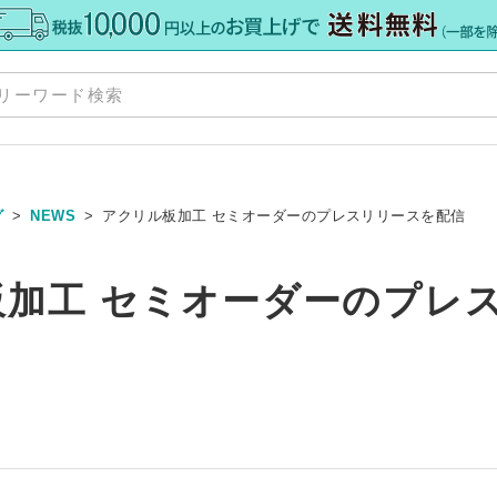
グ
NEWS
アクリル板加工 セミオーダーのプレスリリースを配信
規格板
»
加工 セミオーダーのプレ
ズ
Y
»
»
ット
ダー
料・加工
»
ーカット
オーダー
ーダー
 セミオーダー
グレア） 規格サイズ
 規格サイズ