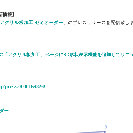
ダー
板
»
ブロックセット（透明）
ーダー
グレア） フリーカット
セミオーダー
新情報】
ミオーダー
ーカット
アクリル板加工 セミオーダー
」のプレスリリースを配信致し
ー
»
ズ
カット
ル セミオーダー
»
両面耐候処理 ポリカ板）フリーカット
ー 正方形厚板
ダード
）板 フリーカット
（カット・彫刻）サービス
サイズ
ード スタンド専用
の「アクリル板加工」ページに3D形状表示機能を追加してリニ
射出成形品
ス額
»
ダード セミオーダー
ミオーダー
両面耐候処理 ポリカ板）規格サイズ
ード 壁掛け専用
 フリーブロー成型品
トタイプ
マジックミラー）板 フリーカット
»
ダー
セミオーダー
ード スタンド壁掛け共用
セミオーダー
p/press/0000156826/
トタイプ セミオーダー
タイプ
UVカット）板
セミオーダー
ミオーダー
»
ミオーダー
ード セミオーダー
ステン蝶番タイプ
ート・ピクチャーレール用
タイプ セミオーダー
耐擦傷）板 フリーカット
セミオーダー
ダー
オーダー
ートパネル セミオーダー
タイプ
ー セミオーダー
»
ト・ピクチャーレール用 セミオーダー
ダー
防止） フリーカット
ス セミオーダー
リーカット
タイプ セミオーダー