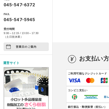
製品情報
自動車用品
045-547-6372
ベース ライトシリーズ
ポスターフレーム・フォトフレ
特定商取引に基づく表記
アクリ日記
ペット関係
FAX.
箱型ケース・コレクションケー
コンポジット ベース シ
045-547-5945
プライバシーポリシー
アクリ屋DIY
アート作品
家具・雑貨
受付時間
イージースツール コンプ
製品レポート
9:00～12:15 / 13:00～17:30
店舗展示/装飾/看板
ご注文の方法について
（土日祝休業）
イベント
営業日のご案内
お支払い方法について
試作/商品/景品
お支払い
配送・送料について
運営サイト
その他
法人様お取引について
ご利用可能なクレジットカード
アクリルDIY
納期について
アクリルケース
メールやホームページのエラー
コンビニ支払い
フルオーダー
銀行振込・郵便振替（前払い）