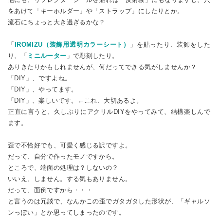
をあけて「キーホルダー」や「ストラップ」にしたりとか。
流石にちょっと大き過ぎるかな？
「
IROMIZU（装飾用透明カラーシート）
」を貼ったり、装飾をした
り、「
ミニルーター
」で彫刻したり。
ありきたりかもしれませんが、何だってできる気がしませんか？
「DIY」、ですよね。
「DIY」、やってます。
「DIY」、楽しいです。←これ、大切あるよ。
正直に言うと、久しぶりにアクリルDIYをやってみて、結構楽しんで
ます。
歪で不恰好でも、可愛く感じる訳ですよ。
だって、自分で作ったモノですから。
ところで、端面の処理は？しないの？
いいえ、しません。する気もありません。
だって、面倒ですから・・・
と言うのは冗談で、なんかこの歪でガタガタした形状が、「ギャルソ
ンっぽい」とか思ってしまったのです。