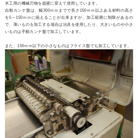
木工用の機械刃物を超硬に変えて使用しています。
自動カンナ盤は、幅300ｍｍまでで長さ150ｍｍ以上ある材料の高さ
を5～150ｍｍに揃えることが出来ますが、加工範囲に制限があるの
で、薄いものを加工する場合は治具を使用したり、大きいものや小さ
いものは手動カンナ盤で加工しています。
また、150ｍｍ以下の小さなものはフライス盤でも加工しています。