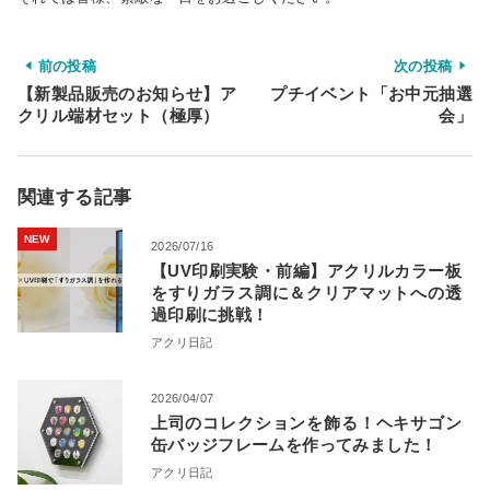
前の投稿
次の投稿
【新製品販売のお知らせ】ア
プチイベント「お中元抽選
クリル端材セット（極厚）
会」
関連する記事
NEW
2026/07/16
【UV印刷実験・前編】アクリルカラー板
をすりガラス調に＆クリアマットへの透
過印刷に挑戦！
アクリ日記
2026/04/07
上司のコレクションを飾る！ヘキサゴン
缶バッジフレームを作ってみました！
アクリ日記