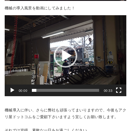
機械の導入風景を動画にしてみました！
動
画
プ
レ
ー
ヤ
ー
00:00
00:33
機械導入に伴い、さらに弊社も頑張ってまいりますので、今後もアク
リ屋ドットコムをご愛顧下さいますよう宜しくお願い致します。
それでは皆様、素敵な一日をお過ごしください。