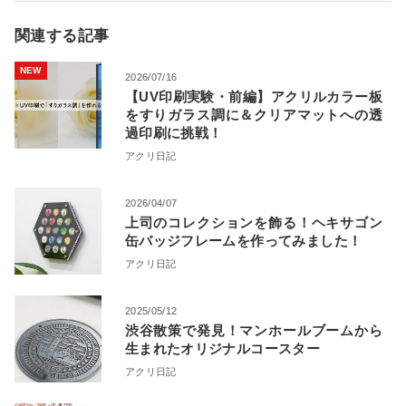
関連する記事
NEW
2026/07/16
【UV印刷実験・前編】アクリルカラー板
をすりガラス調に＆クリアマットへの透
過印刷に挑戦！
アクリ日記
2026/04/07
上司のコレクションを飾る！ヘキサゴン
缶バッジフレームを作ってみました！
アクリ日記
2025/05/12
渋谷散策で発見！マンホールブームから
生まれたオリジナルコースター
アクリ日記