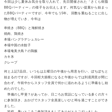
今回は少し夏休み気分を取り入れて、先日開催された「さくら樹脂
BBQパーティー」の様子をお伝えします。何気ない提案から始まっ
たBBQパーティーですが、今年でもう5年。 回数を重ねるごとに出し
物が増えていき、今年は
串焼き（BBQ）と海鮮焼き
焼肉、鶏焼き
本場バングラデシュカレー
本場中国の水餃子
本場奄美大島？の鶏飯
カキ氷
クレープ
何と上記7品目。いつもは土曜日の午後から用意を行い、ぼちぼちと
始まるのですが、今回程大規模になると午後からでは到底用意が間に
合わず、午前中からスタッフ全員で何かに追われるように準備をし始
めたのでした。
準備のし甲斐？があってか、日ごろお世話になっている多くの方々
に参加頂き、おかげでスタッフ全員楽しいひと時を過ごすことができ
ました。
皆様、暑いところご参加頂きましてありがとうございました。