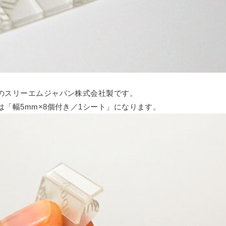
ミオーダー
リルケース
ルトタイプ セミオーダー
違い
ス
ーダー
ミオーダー
のスリーエムジャパン株式会社製です。
ダー
ム
「幅5mm×8個付き／1シート」になります。
レクションケース
重ねタイプ
フォーム
ズ SPH
サンプルご請求フォーム
ズ ECL
ル請求