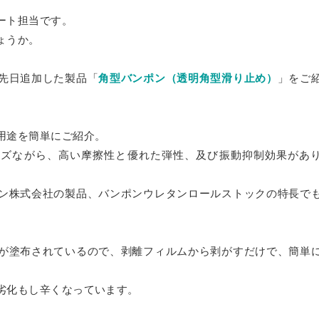
ダー
板
»
ブロックセット（透明）
ート担当です。
ーダー
グレア） フリーカット
セミオーダー
ょうか。
ミオーダー
ーカット
ー
»
ズ
カット
先日追加した製品「
角型バンポン（透明角型滑り止め）
」をご
ル セミオーダー
»
両面耐候処理 ポリカ板）フリーカット
ー 正方形厚板
ダード
）板 フリーカット
（カット・彫刻）サービス
サイズ
ード スタンド専用
射出成形品
ス額
»
用途を簡単にご紹介。
ダード セミオーダー
ミオーダー
イズながら、高い摩擦性と優れた弾性、及び振動抑制効果があ
両面耐候処理 ポリカ板）規格サイズ
ード 壁掛け専用
 フリーブロー成型品
トタイプ
マジックミラー）板 フリーカット
»
ダー
ン株式会社の製品、バンポンウレタンロールストックの特長で
セミオーダー
ード スタンド壁掛け共用
セミオーダー
トタイプ セミオーダー
タイプ
UVカット）板
セミオーダー
ミオーダー
»
ミオーダー
ード セミオーダー
ステン蝶番タイプ
ート・ピクチャーレール用
が塗布されているので、剥離フィルムから剥がすだけで、簡単
タイプ セミオーダー
耐擦傷）板 フリーカット
セミオーダー
オーダー
ートパネル セミオーダー
タイプ
ー セミオーダー
»
ト・ピクチャーレール用 セミオーダー
劣化もし辛くなっています。
ダー
防止） フリーカット
ス セミオーダー
リーカット
タイプ セミオーダー