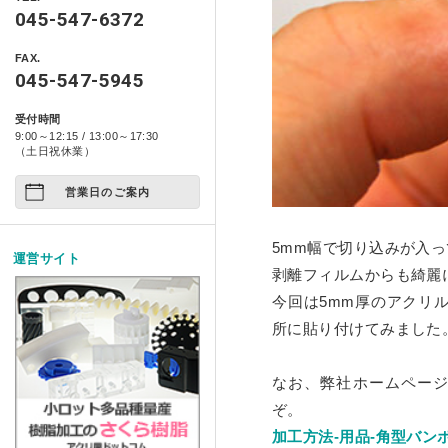
製品情報
自動車用品
045-547-6372
ベース ライトシリーズ
ポスターフレーム・フォトフレ
特定商取引に基づく表記
アクリ日記
ペット関係
FAX.
箱型ケース・コレクションケー
コンポジット ベース シ
045-547-5945
プライバシーポリシー
アクリ屋DIY
アート作品
家具・雑貨
受付時間
イージースツール コンプ
製品レポート
9:00～12:15 / 13:00～17:30
店舗展示/装飾/看板
ご注文の方法について
（土日祝休業）
イベント
営業日のご案内
お支払い方法について
試作/商品/景品
配送・送料について
5mm幅で切り込みが入
運営サイト
剥離フィルムからも綺麗
その他
法人様お取引について
今回は5mm厚のアクリ
アクリルDIY
納期について
所に貼り付けてみました
アクリルケース
メールやホームページのエラー
なお、弊社ホームペー
フルオーダー
ぞ。
加工方法-用品-角型バン