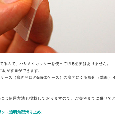
ーム
ス
リーズ
リート
ってるので、ハサミやカッターを使って切る必要はありません。
に剥がす事ができます。
ルケース（底面開口の5面体ケース）の底面にくる場所（端面）
。
ジには使用方法も掲載しておりますので、ご参考までに併せて
ポン（透明角型滑り止め）