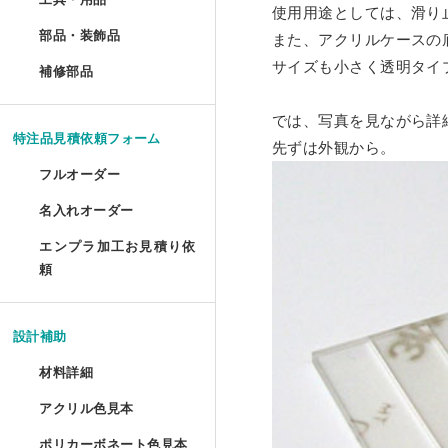
ポスターフレーム プロス
油彩キャンバス立体額 セ
使用用途としては、滑り
メタルラック棚板シート 
アクリルプリズムシート 
ドロップレット・インセ
部品・装飾品
»
ジグソーパズル額 セミオ
円柱アクリルケース セミ
犬トイレ セミオーダー
部品・装飾品
また、アクリルケースの
ツインカーボ スタンダー
フォトフレーム テーパー
アクリルフードカバー セ
抽選箱
ポスターフレーム プロス
補修部品
»
油彩キャンバス立体額 か
サイズも小さく透明タイ
アクリルラック
アクリル厚板 フリーカッ
アクリル ラウンド ボウル
補修部品
厚物フレーム セミオーダ
鍵付きアクリルショーケ
犬トイレ コーナータイプ
ツインカーボ・ポリカツ
フォトフレーム テーパー
アクリルパーテーション
フォトフレームクロック
ポスターフレーム 屋外用
アクリルキャンバスケー
アクリルラック セミオー
では、写真を見ながら詳
特売 アクリル型模様板
アクリル ラウンド ボウ
LPレコード額
アクリル オープンボック
犬トイレ コーナータイプ
特注品見積依頼フォーム
先ずは外観から。
ポリカーボネート型模様板
マグネットフォトフレー
ビスマスキューブ（アク
ポスターフレーム 屋外用
ディスプレイラック セミ
アクリル端材（薄板・厚
カトリ・スタンド
フルオーダー
LPレコード盤フレーム
ガルウイングケース セミ
バードケージケース
ポリカーボネート型模様
フォトフレーム プロスタ
アクリル封入 フルオーダ
名入れオーダー
フォームでのお見積もり依頼
ポスターフレーム スタン
ワゴン
アクリル端材セット（極
アクリル ペントレイ
レコード額シングルサイ
鉄道模型Nゲージ用アクリ
バードケージケース セミ
エンプラ加工お見積り依
レーザー彫刻
ポリカーボネート板端材
フォトフレーム テーブル
FAXでのお見積もり依頼
頼
大型ポスターフレームス
ワゴン セミオーダー
キギ
フォームでのお見積もり依頼
CDフレーム
アクリルひな壇ディスプ
機械彫刻
バードケージケース 扉付
L判フォトフレーム カラ
透明イーゼル
アクリルキャビネット
ブロックベース
設計補助
書体彫刻
賞状額 セミオーダー
けんどん式アクリルケース
バードケージケース 扉付
フォトフレーム ソリッド
材料詳細
かんたん書体彫刻
アレンジシェルフ
キュービック・サークル
手ぬぐい額
サッカーボールケース
水槽ふた用ポリカーボネ
アクリル色見本
アクリルの特性と種類
フォトフレーム チェキ専
シルク印刷
アクリルテーブル
カップ 'フロート'
ポリカーボネート色見本