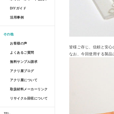
コレクションフレーム セ
箱型アクリルケース
爬虫類ケージ（水槽）
ポリカーボネートの特性と種類
UVインクジェット印刷
DIYガイド
コレクションテーブル
ドロップレット
お手入れ方法
鉄道模型Nゲージ用アク
ハムスターケース
活用事例
揃えておきたい基礎道具
液晶テレビ保護パネル ベ
マガジンハンガー
アクリルとポリカーボネートの
コレクション
けんどん式アクリルケー
ハムスターケース セミオ
切る／削る
その他
取り扱い注意
液晶テレビ保護パネル セ
アクリ・ラック
額装関係
穴を開ける
ガルウイングケース
お客様の声
皆様ご存じ、信頼と安心
物性と耐薬品性
家具雑貨
テーブルマット セミオー
プライベート アクアリウ
端面仕上げ
よくあるご質問
なお、今回使用する製品は
ご購入時
ミニカー専用アクリルコ
許容寸法公差と重量
リフォーム/屋内外装飾
無料サンプル請求
フルオーダー（特注）
磨き／面取り
ミズ・アカリ
ご購入後
箱型アクリルケース 積み
アクリ屋ブログ
アクリル板無料サンプルご請求
照明
アクリル板
曲げる
プラトニックライトシリー
アクリ屋について
すべて
ポリカーボネート・その他無料
パソコン関係
アクリルパイプ・棒・球・半球
接着／シール
取扱材料メーカーリンク
会社概要
プラトニックライトシリー
アクリ屋コラム
キャストカラー板サンプル請求
Acky/M-acky
ポリカーボネート板
メンテナンス
リサイクル回収について
営業日のご案内
NEWS
フラグメント
キャストカラーマット板サンプ
オーディオ関係
アクリル工具・用品
アクリ屋コラム
免責事項
TEL.