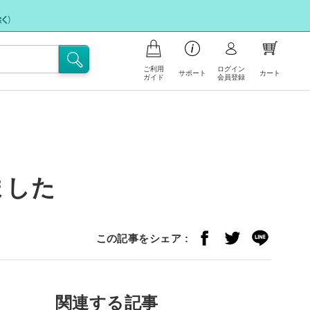
ご利用
ログイン
サポート
カート
ガイド
会員登録
商品の注文について
お支払いについて
お問い合わせ
ポイント会員について
フリー注文
配送・送料について
ました
FAX注文に関するご案内
注文の内容の変更、返品・交換につ
注文キャンセル依頼
いて
この記事をシェア :
不良/破損/製品違いの交換・不足部
サイトの使い方
品ご請求のお申込み
関連する記事