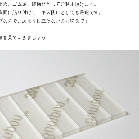
タイル
ミオーダー
止め、ゴム足、緩衝材としてご利用頂けます。
セミオーダー
フリーカット
ンスホルダー
ーダー
オーダー
底面に貼り付けて、キズ防止としても最適です。
ド 規格サイズ
ドタイプ
ミオーダー
タイル セミオーダー
ぶせ セミオーダー
プなので、あまり目立たないのも特長です。
ト
 スモール
ー
ース セミオーダー
イン（中空ポリカ板） フリーカット
ドタイプ セミオーダー
・簡易防水
ス フルオーダー
ダー
細を見ていきましょう。
ル
ス セミオーダー
 セミオーダー
 規格サイズ
ム
リルキューブ）
・簡易防水 セミオーダー
オーダー
板）
オーダー
板 フリーカット
イル マグネットタイプ
ー
ダード スタンド専用
厚）
ズ
ルケース セミオーダー
オーダー
（格安小片板）セット
トップ
タンドタイプ
レイ台 セミオーダー
き
ーズフィット
 ひな壇付き セミオーダー
き セミオーダー
タイプ
ート板加工 セミオーダー
用