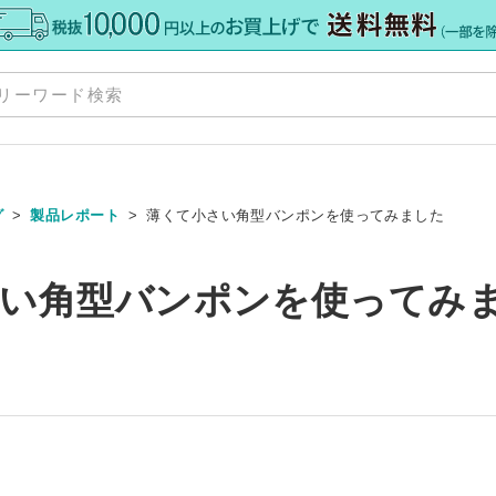
グ
製品レポート
薄くて小さい角型バンポンを使ってみました
規格板
»
い角型バンポンを使ってみ
ズ
Y
»
»
ット
ダー
料・加工
»
ーカット
オーダー
ーダー
 セミオーダー
グレア） 規格サイズ
 規格サイズ