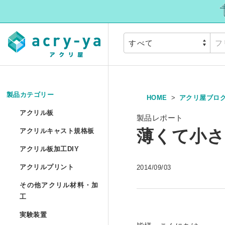
製品カテゴリー
HOME
アクリ屋ブロ
アクリル板
»
アクリル板
製品レポート
アクリルキャスト
薄くて小さ
アクリルキャスト規格板
アクリル押出板 規格サイ
アクリル板加工DI
アクリル板加工DIY
アクリルプリント
アクリル押出板 フリーカ
アクリルプリント
2014/09/03
アクリル板加工 セミオー
その他アクリル材
その他アクリル材料・加
アクリルキャスト板 フリ
アクリル板UV印刷 セミ
工
アクリル円板加工 セミオ
実験装置
»
アクリルパイプ/丸棒加工
実験装置
アクリル低反射板（ノン
アクリルブロックUV印刷