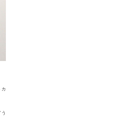
４カ
どう