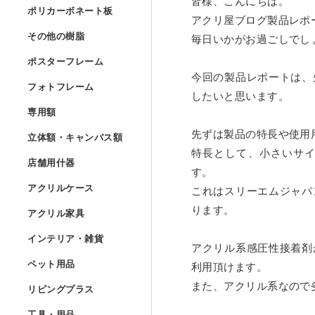
皆様、こんにちは。
Lの字曲げ加工 セミオー
ポリカーボネート
ポリカーボネート板
UVプリント用 アクリル
アクリ屋ブログ製品レポ
アクリルフランジ セミオ
アクリル低反射板（ノン
アクリルケースUV印刷 
その他の樹脂
»
その他の樹脂
毎日いかがお過ごしでし
コの字ディスプレイ台 セ
ポリカーボネート板 フリ
アクリルブロック クリア
ポスターフレーム
アクリル実験装置・レン
ポスターフレーム
アクリル精密薄板
ポリスチレン型板 フリー
今回の製品レポートは、
階段手すりアクリルパネ
フォトフレーム
アイリスポリカシート（
フォトフレーム
アクリルブロック クリア
したいと思います。
ポスターフレーム スタン
アクリル集光板
専用額
»
塩ビパンチング（穴開き
専用額
アクリル板レーザー加工
ポリカーボネート板 規格
フォトフレーム スタンダ
アクリルドーム（半球） 
立体額・キャンバ
先ずは製品の特長や使用
ポスターフレーム スタン
立体額・キャンバス額
アクリルミラー板
ワーロンパワーマット セ
ユニフォーム額
特長として、小さいサ
店舗用什器
»
アイリスポリカシート（
フォトフレーム スタンダ
店舗用什器
アクリルドーム（半球）
す。
ポスターフレーム フロー
アクリル立体額
アクリルハーフミラー（
アクリルケース
PET板加工 セミオーダー
ユニフォーム額 セミオー
アクリルケース
これはスリーエムジャパ
ポリカーボネート板加工 
フォトフレーム スタンダ
カタログスタンド
アクリルドーム（半球） 
アクリル家具
»
ります。
ポスターフレーム フロー
アクリル立体額 ボックス
アクリル家具
アクリル紫外線カット（
PET板 Lの字曲げ加工 
色紙額
アクリル四面体ケース セ
インテリア・雑貨
ポリカーボネート円板 セ
フォトフレーム スタンダ
カタログケース屋外用 
インテリア・雑貨
アクリル球 クリアー
ポスターフレーム フロ
アクリル系感圧性接着剤
アクリル立体額 ボックス
アクリル壁面棚
アクリルハードコート（
ペット用品
»
PET板 コの字曲げ加工 
小色紙額
箱型アクリルケース セミ
ペット用品
利用頂けます。
階段手すりポリカーボネ
フォトフレーム フロート
説教台
レコードプレーヤーカバ
アクリル大型円柱
リビングプラス
ポスターフレーム フロー
また、アクリル系なので
油彩キャンバス立体額
アクリル壁面棚 セミオー
アクリル制電板（静電気
リビングプラス
ミニ色紙額
けんどん式アクリルケー
犬トイレ
カーポート屋根修理材 フ
工具・用品
»
フォトフレーム フロート
貴名受（名刺入れ）
キーボードラック
工具・用品