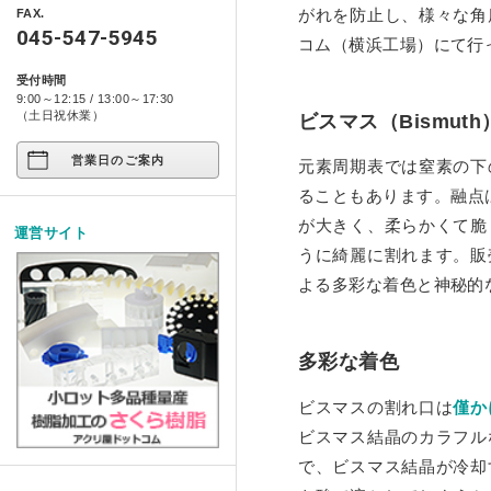
アクリ日記
ペット関係
がれを防止し、様々な角
FAX.
箱型ケース・コレクションケース
045-547-5945
プライバシーポリシー
コム（横浜工場）にて行
アクリ屋DIY
コンポジット ベース シリー
アート作品
家具・雑貨
受付時間
製品レポート
9:00～12:15 / 13:00～17:30
店舗展示/装飾/看板
イージースツール コンプリ
ご注文の方法について
（土日祝休業）
ビスマス（Bismut
イベント
営業日のご案内
お支払い方法について
元素周期表では窒素の下
ることもあります。融点
試作/商品/景品
配送・送料について
が大きく、柔らかくて脆
運営サイト
その他
うに綺麗に割れます。販
法人様お取引について
よる多彩な着色と神秘的
アクリルDIY
納期について
アクリルケース
メールやホームページのエラー
多彩な着色
フルオーダー
ビスマスの割れ口は
僅か
ビスマス結晶のカラフル
で、ビスマス結晶が冷却