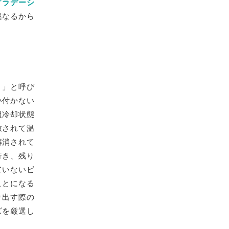
グラデーシ
異なるから
）」と呼び
い付かない
過冷却状態
放されて温
解消されて
行き、残り
ていないビ
ことになる
り出す際の
ズを厳選し