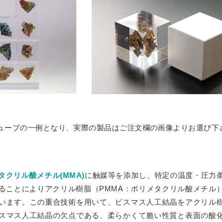
ケース
トタイプ セミオーダー
ダー
オーダー
ー
ションケース
ーム
ねタイプ
ューブの一例となり、実際の製品はご注文欄の画像よりお選び下
プルご請求フォーム
SPH
ECL
タクリル酸メチル(MMA)
に触媒等を添加し、特定の温度・圧力
求
ることによりアクリル樹脂（PMMA：ポリメタクリル酸メチル
います。この重合技術を用いて、ビスマス人工結晶をアクリル
スマス人工結晶の欠点である、柔らかくて脆い性質と表面の酸