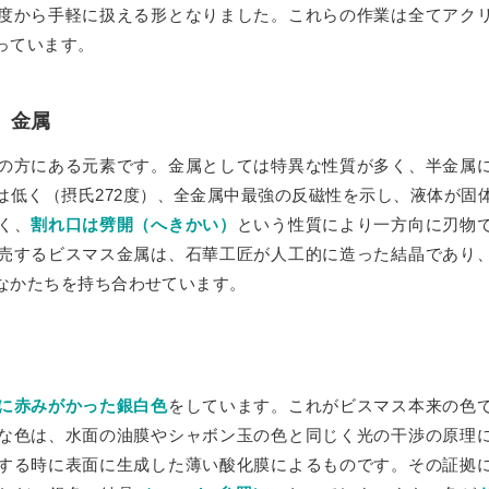
度から手軽に扱える形となりました。これらの作業は全てアク
っています。
ズ
ート
h）金属
の方にある元素です。金属としては特異な性質が多く、半金属
は低く（摂氏272度）、全金属中最強の反磁性を示し、液体が固
く、
割れ口は劈開（へきかい）
という性質により一方向に刃物
売するビスマス金属は、石華工匠が人工的に造った結晶であり
なかたちを持ち合わせています。
に赤みがかった銀白色
をしています。これがビスマス本来の色
な色は、水面の油膜やシャボン玉の色と同じく光の干渉の原理
する時に表面に生成した薄い酸化膜によるものです。その証拠