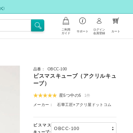
ご利用
ログイン
サポート
カート
ガイド
会員登録
品の注文について
支払いについて
お問い合わせ
イント会員について
品番：
OBCC-100
フリー注文
ビスマスキューブ（アクリルキュ
送・送料について
FAX注文に関するご案内
ーブ）
文の内容の変更、返品・交換につい
注文キャンセル依頼
星5つ中の
5
1件
メーカー：
石華工匠×アクリ屋ドットコム
不良/破損/製品違いの交換・不足部品ご
イトの使い方
請求のお申込み
ビスマス
キューブ: