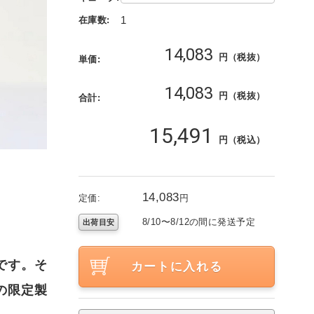
1
在庫数:
14,083
円（税抜）
単価:
14,083
円（税抜）
合計:
15,491
円（税込）
14,083
定価:
円
8/10〜8/12の間に発送予定
出荷目安
です。そ
カートに入れる
の限定製