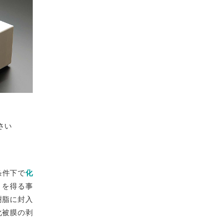
さい
条件下で
化
）を得る事
樹脂に封入
化被膜の剥