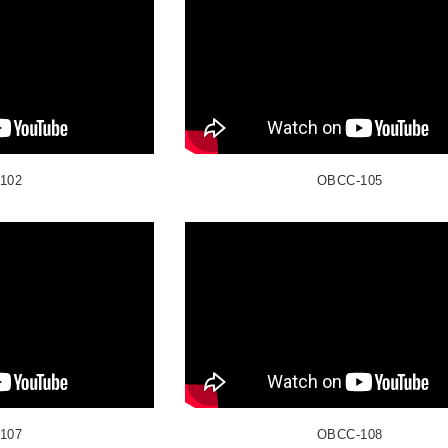
102
OBCC-105
107
OBCC-108