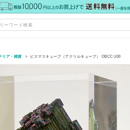
商
お
テリア・雑貨
ビスマスキューブ（アクリルキューブ） OBCC-100
ポ
格板
»
配
»
注
て
»
ト
ー
・加工
»
サ
カット
ダー
ダー
ミオーダー
»
ア） 規格サイズ
格サイズ