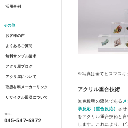
お手入れ方法
コレクションテーブル
ドロップレット
活用事例
揃えておきたい基礎道具
鉄道模型Nゲージ用アクリル
ハムスターケース
アクリルとポリカーボネートの違い
コレクション
液晶テレビ保護パネル ベル
切る／削る
マガジンハンガー
けんどん式アクリルケース
その他
ハムスターケース セミオー
取り扱い注意
額装関係
穴を開ける
液晶テレビ保護パネル セミ
お客様の声
アクリ・ラック
物性と耐薬品性
ガルウイングケース
家具雑貨
端面仕上げ
よくあるご質問
ご購入時
テーブルマット セミオーダ
プライベート アクアリウム
許容寸法公差と重量
ミニカー専用アクリルコレク
リフォーム/屋内外装飾
無料サンプル請求
フルオーダー（特注）
磨き／面取り
ご購入後
ミズ・アカリ
アクリ屋ブログ
アクリル板無料サンプルご請求フォ
照明
箱型アクリルケース 積み重
アクリル板
曲げる
写真は全てビスマスキ
アクリ屋について
すべて
ポリカーボネート・その他無料サン
パソコン関係
プラトニックライトシリーズ 
アクリルパイプ・棒・球・半球
接着／シール
取扱材料メーカーリンク
会社概要
アクリル重合技術
アクリ屋コラム
キャストカラー板サンプル請求
Acky/M-acky
ポリカーボネート板
メンテナンス
プラトニックライトシリーズ 
リサイクル回収について
無色透明の液体である
メ
営業日のご案内
NEWS
キャストカラーマット板サンプル請
オーディオ関係
アクリル工具・用品
アクリ屋コラム
学反応（重合反応）
させ
フラグメント
免責事項
TEL.
製品情報
をアクリル重合技術と言
自動車用品
045-547-6372
ポスターフレーム・フォトフレーム
します。これにより、ビ
特定商取引に基づく表記
ベース ライトシリーズ