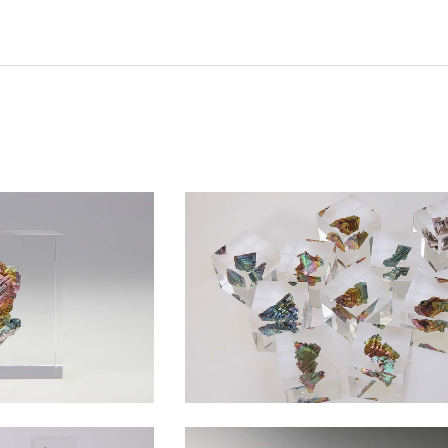
ダー
ーダー
リーカット
規格サイズ
タイプ
オーダー
イル セミオーダー
せ セミオーダー
スモール
 セミオーダー
（中空ポリカ板） フリーカット
タイプ セミオーダー
簡易防水
フルオーダー
ー
 セミオーダー
ミオーダー
規格サイズ
キューブ）
簡易防水 セミオーダー
ーダー
ーダー
フリーカット
ル マグネットタイプ
ード スタンド専用
ケース セミオーダー
ーダー
安小片板）セット
ップ
ドタイプ
台 セミオーダー
ズフィット
ひな壇付き セミオーダー
 セミオーダー
イプ
板加工 セミオーダー
オーダー