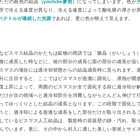
ただの銀色の結晶
（youtube参照）
になってしまいます。色が
所で冷える速度が異なり、冷える速度によって酸化膜の厚さが
ペクトルが連続した光源
であれば、更に色が映えて見えます。
なビスマス結晶のかたちは鉱物の用語では「骸晶（がいしょう
激に成長した時などに、稜の部分の成長に面の部分の成長が追
スマスの場合には過冷却状態からの結晶成長時に見られます。
分に注目すると、ここではビスマスが急激に固化し、潜熱が開
度上昇によって、周囲のビスマスが全て固化する前に過冷却が
だけが次の領域へと過冷却部分を消費しながらどんどん伸びて
ってゆっくりとした結晶の成長となります。この段階で固化し
うと、過冷却による急激な成長をした部分だけが取り出される
しているビスマス人工結晶は、製造時の容器壁の跡・汚れ、取
んでいます。更に、その中から封入に適した美しい形状とサイ