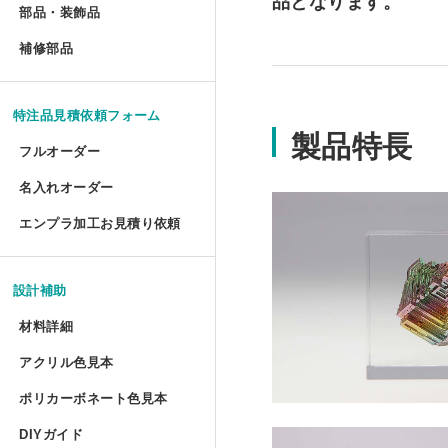
品となります。
部品・装飾品
»
ジグソーパズル額 セミオー
円柱アクリルケース セミオ
犬トイレ セミオーダー
部品・装飾品
アクリルプリズムシート フ
ツインカーボ スタンダード 
フォトフレーム テーパード
アクリルフードカバー セミ
抽選箱
ポスターフレーム プロスタ
補修部品
»
油彩キャンバス立体額 かぶ
アクリルラック
アクリル ラウンド ボウル 
補修部品
厚物フレーム セミオーダー
鍵付きアクリルショーケース
犬トイレ コーナータイプ
アクリル厚板 フリーカット
ツインカーボ・ポリカツイン
フォトフレーム テーパード
アクリルパーテーション
フォトフレームクロック
ポスターフレーム 屋外用・
アクリルキャンバスケース 
アクリルラック セミオーダ
アクリル ラウンド ボウル
LPレコード額
アクリル オープンボックス
犬トイレ コーナータイプ セ
特注品見積依頼フォーム
特売 アクリル型模様板
ポリカーボネート型模様板 
マグネットフォトフレーム
ビスマスキューブ（アクリル
製品特長
ポスターフレーム 屋外用・
ディスプレイラック セミオ
カトリ・スタンド
フルオーダー
LPレコード盤フレーム
ガルウイングケース セミオ
バードケージケース
アクリル端材（薄板・厚板）
ポリカーボネート型模様板 
フォトフレーム プロスタイ
アクリル封入 フルオーダー
名入れオーダー
フォームでのお見積もり依頼
ポスターフレーム スタンダ
ワゴン
アクリル ペントレイ
レコード額シングルサイズ
鉄道模型Nゲージ用アクリル
バードケージケース セミオ
エンプラ加工お見積り依頼
アクリル端材セット（極厚）
レーザー彫刻
ポリカーボネート板端材（格
フォトフレーム テーブルト
FAXでのお見積もり依頼
大型ポスターフレームスタン
ワゴン セミオーダー
キギ
フォームでのお見積もり依頼
CDフレーム
アクリルひな壇ディスプレイ
機械彫刻
バードケージケース 扉付き
L判フォトフレーム カラー
設計補助
透明イーゼル
アクリルキャビネット
ブロックベース
書体彫刻
賞状額 セミオーダー
けんどん式アクリルケース 
バードケージケース 扉付き
材料詳細
フォトフレーム ソリッドタ
かんたん書体彫刻
アレンジシェルフ
キュービック・サークル
アクリル色見本
アクリルの特性と種類
手ぬぐい額
サッカーボールケース
水槽ふた用ポリカーボネート
フォトフレーム チェキ専用
ポリカーボネート色見本
シルク印刷
ポリカーボネートの特性と種類
アクリルテーブル
カップ 'フロート'
コレクションフレーム セミ
箱型アクリルケース
爬虫類ケージ（水槽）
DIYガイド
UVインクジェット印刷