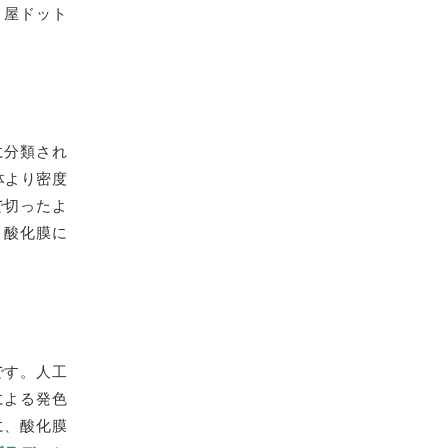
リ屋ドット
に分類され
体より密度
で切ったよ
、酸化膜に
です。人工
による発色
に、酸化膜