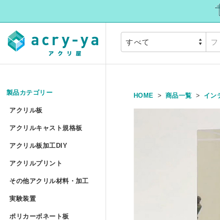
製品カテゴリー
HOME
商品一覧
イン
アクリル板
»
アクリル板
アクリルキャスト規
アクリルキャスト規格板
アクリル押出板 規格サイズ
アクリル板加工DIY
アクリル板加工DIY
アクリルプリント
アクリル押出板 フリーカッ
アクリルプリント
アクリル板加工 セミオーダ
その他アクリル材料
その他アクリル材料・加工
アクリルキャスト板 フリー
アクリル板UV印刷 セミオー
実験装置
»
アクリル円板加工 セミオー
実験装置
アクリルパイプ/丸棒加工 セ
ポリカーボネート板
アクリル低反射板（ノングレ
アクリルブロックUV印刷 規
ポリカーボネート板