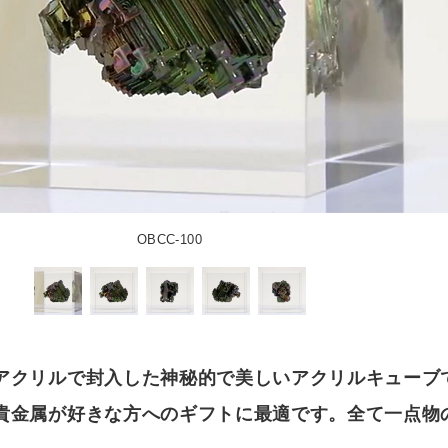
ダー
ロックセット（透明）
ア） フリーカット
オーダー
カット
»
オーダー
ット
耐候処理 ポリカ板）フリーカット
セミオーダー
ード
正方形厚板
 フリーカット
イズ
ド スタンド専用
額
»
ット・彫刻）サービス
ード セミオーダー
出成形品
オーダー
耐候処理 ポリカ板）規格サイズ
ド 壁掛け専用
タイプ
リーブロー成型品
OBCC-100
ー
ックミラー）板 フリーカット
ミオーダー
ド スタンド壁掛け共用
タイプ セミオーダー
イプ
ミオーダー
オーダー
オーダー
カット）板
»
オーダー
ド セミオーダー
ン蝶番タイプ
・ピクチャーレール用
イプ セミオーダー
ミオーダー
ーダー
傷）板 フリーカット
パネル セミオーダー
イプ
セミオーダー
アクリルで封入した神秘的で美しいアクリルキューブ
・ピクチャーレール用 セミオーダー
ー
セミオーダー
） フリーカット
貴金属が好きな方へのギフトに最適です。全て一点物
ーカット
イプ セミオーダー
イル
オーダー
ミオーダー
ホルダー