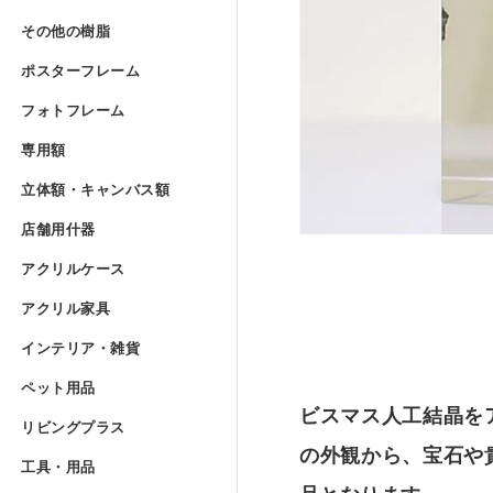
Lの字曲げ加工 セミオーダー
アクリルフランジ セミオー
その他の樹脂
»
UVプリント用 アクリルブ
その他の樹脂
アクリル低反射板（ノングレ
アクリルケースUV印刷 セミ
ポリカーボネート板 フリー
ポスターフレーム
コの字ディスプレイ台 セミ
アクリル実験装置・レンズ
ポスターフレーム
アクリルブロック クリアー
ポリスチレン型板 フリーカ
フォトフレーム
»
アクリル精密薄板
アイリスポリカシート（両面
フォトフレーム
階段手すりアクリルパネル 
ポスターフレーム スタンダ
専用額
»
アクリルブロック クリアー 
塩ビパンチング（穴開き）板
専用額
アクリル集光板
ポリカーボネート板 規格サ
フォトフレーム スタンダー
立体額・キャンバス
アクリル板レーザー加工（カ
ポスターフレーム スタンダ
立体額・キャンバス額
アクリルドーム（半球） 射
ワーロンパワーマット セミ
ユニフォーム額
アクリルミラー板
店舗用什器
»
アイリスポリカシート（両面
フォトフレーム スタンダー
店舗用什器
ポスターフレーム フロート
アクリル立体額
アクリルケース
»
アクリルドーム（半球） フ
PET板加工 セミオーダー
ユニフォーム額 セミオーダ
アクリルケース
アクリルハーフミラー（マジ
ポリカーボネート板加工 セ
フォトフレーム スタンダー
カタログスタンド
アクリル家具
»
ポスターフレーム フロート
アクリル立体額 ボックスタ
アクリル家具
アクリルドーム（半球） セ
PET板 Lの字曲げ加工 セミ
色紙額
アクリル四面体ケース セミ
アクリル紫外線カット（UV
インテリア・雑貨
ポリカーボネート円板 セミ
フォトフレーム スタンダー
カタログケース屋外用 ステ
インテリア・雑貨
ポスターフレーム フロート
アクリル立体額 ボックスタ
アクリル壁面棚
アクリル球 クリアー
ペット用品
»
PET板 コの字曲げ加工 セ
小色紙額
箱型アクリルケース セミオ
ペット用品
アクリルハードコート（耐擦
階段手すりポリカーボネート
フォトフレーム フロートタ
説教台
レコードプレーヤーカバー 
ビスマス人工結晶を
リビングプラス
»
ポスターフレーム フロート
油彩キャンバス立体額
アクリル壁面棚 セミオーダ
リビングプラス
アクリル大型円柱
ミニ色紙額
けんどん式アクリルケース 
犬トイレ
アクリル制電板（静電気防止
の外観から、宝石や
カーポート屋根修理材 フリ
工具・用品
»
フォトフレーム フロートタ
貴名受（名刺入れ）
キーボードラック
工具・用品
ポスターフレーム プロスタ
油彩キャンバス立体額 セミ
メタルラック棚板シート セ
ドロップレット・インセンス